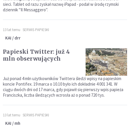
sieci. Tablet od razu zyskał nazwę iPapad - podał w środę rzymski
dziennik "Il Messaggero".
13 lat temu
SERWIS PAPIESKI
KAI / drr
Papieski Twitter: już 4
mln obserwujących
Już ponad 4 mln użytkowników Twittera śledzi wpisy na papieskim
koncie Pontifex. 19 marca o 10.10 było ich dokładnie 4 001 341. W
ciągu dwóch dni od 17 marca, gdy pojawił się pierwszy wpis papieża
Franciszka, liczba śledzących wzrosła aż o ponad 720 tys.
13 lat temu
SERWIS PAPIESKI
KAI / mh