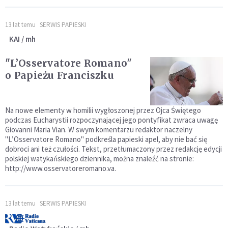
13 lat temu
SERWIS PAPIESKI
KAI / mh
"L’Osservatore Romano"
o Papieżu Franciszku
Na nowe elementy w homilii wygłoszonej przez Ojca Świętego
podczas Eucharystii rozpoczynającej jego pontyfikat zwraca uwagę
Giovanni Maria Vian. W swym komentarzu redaktor naczelny
"L’Osservatore Romano" podkreśla papieski apel, aby nie bać się
dobroci ani też czułości. Tekst, przetłumaczony przez redakcję edycji
polskiej watykańskiego dziennika, można znaleźć na stronie:
http://www.osservatoreromano.va.
13 lat temu
SERWIS PAPIESKI