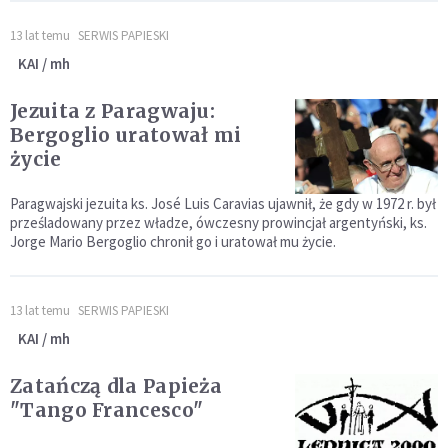
13 lat temu
SERWIS PAPIESKI
KAI / mh
Jezuita z Paragwaju:
Bergoglio uratował mi
życie
Paragwajski jezuita ks. José Luis Caravias ujawnił, że gdy w 1972 r. był
prześladowany przez władze, ówczesny prowincjał argentyński, ks.
Jorge Mario Bergoglio chronił go i uratował mu życie.
13 lat temu
SERWIS PAPIESKI
KAI / mh
Zatańczą dla Papieża
"Tango Francesco"