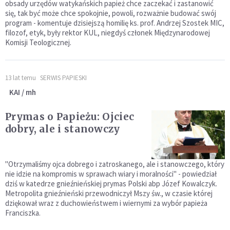
obsady urzędów watykańskich papież chce zaczekać i zastanowić
się, tak być może chce spokojnie, powoli, rozważnie budować swój
program - komentuje dzisiejszą homilię ks. prof. Andrzej Szostek MIC,
filozof, etyk, były rektor KUL, niegdyś członek Międzynarodowej
Komisji Teologicznej.
13 lat temu
SERWIS PAPIESKI
KAI / mh
Prymas o Papieżu: Ojciec
dobry, ale i stanowczy
"Otrzymaliśmy ojca dobrego i zatroskanego, ale i stanowczego, który
nie idzie na kompromis w sprawach wiary i moralności" - powiedział
dziś w katedrze gnieźnieńskiej prymas Polski abp Józef Kowalczyk.
Metropolita gnieźnieński przewodniczył Mszy św., w czasie której
dziękował wraz z duchowieństwem i wiernymi za wybór papieża
Franciszka.