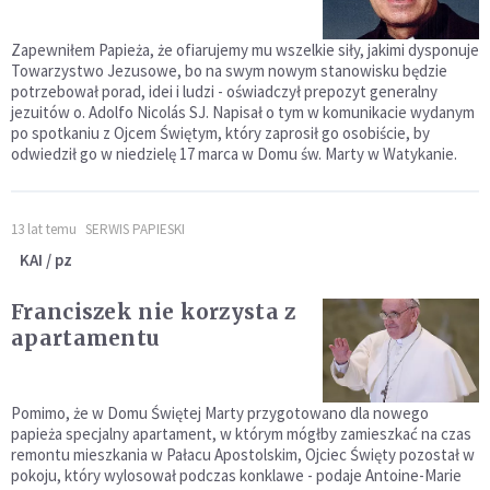
Zapewniłem Papieża, że ofiarujemy mu wszelkie siły, jakimi dysponuje
Towarzystwo Jezusowe, bo na swym nowym stanowisku będzie
potrzebował porad, idei i ludzi - oświadczył prepozyt generalny
jezuitów o. Adolfo Nicolás SJ. Napisał o tym w komunikacie wydanym
po spotkaniu z Ojcem Świętym, który zaprosił go osobiście, by
odwiedził go w niedzielę 17 marca w Domu św. Marty w Watykanie.
13 lat temu
SERWIS PAPIESKI
KAI / pz
Franciszek nie korzysta z
apartamentu
Pomimo, że w Domu Świętej Marty przygotowano dla nowego
papieża specjalny apartament, w którym mógłby zamieszkać na czas
remontu mieszkania w Pałacu Apostolskim, Ojciec Święty pozostał w
pokoju, który wylosował podczas konklawe - podaje Antoine-Marie