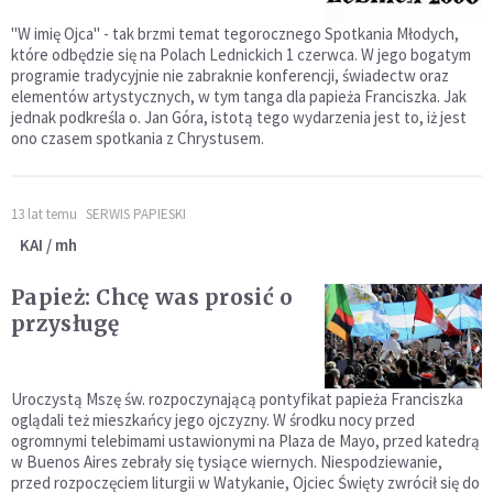
"W imię Ojca" - tak brzmi temat tegorocznego Spotkania Młodych,
które odbędzie się na Polach Lednickich 1 czerwca. W jego bogatym
programie tradycyjnie nie zabraknie konferencji, świadectw oraz
elementów artystycznych, w tym tanga dla papieża Franciszka. Jak
jednak podkreśla o. Jan Góra, istotą tego wydarzenia jest to, iż jest
ono czasem spotkania z Chrystusem.
13 lat temu
SERWIS PAPIESKI
KAI / mh
Papież: Chcę was prosić o
przysługę
Uroczystą Mszę św. rozpoczynającą pontyfikat papieża Franciszka
oglądali też mieszkańcy jego ojczyzny. W środku nocy przed
ogromnymi telebimami ustawionymi na Plaza de Mayo, przed katedrą
w Buenos Aires zebrały się tysiące wiernych. Niespodziewanie,
przed rozpoczęciem liturgii w Watykanie, Ojciec Święty zwrócił się do