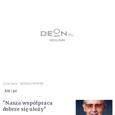
13 lat temu
SERWIS PAPIESKI
KAI / pz
"Nasza współpraca
dobrze się ułoży"