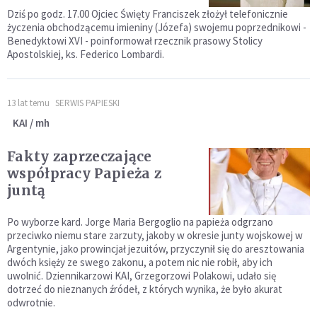
Dziś po godz. 17.00 Ojciec Święty Franciszek złożył telefonicznie
życzenia obchodzącemu imieniny (Józefa) swojemu poprzednikowi -
Benedyktowi XVI - poinformował rzecznik prasowy Stolicy
Apostolskiej, ks. Federico Lombardi.
13 lat temu
SERWIS PAPIESKI
KAI / mh
Fakty zaprzeczające
współpracy Papieża z
juntą
Po wyborze kard. Jorge Maria Bergoglio na papieża odgrzano
przeciwko niemu stare zarzuty, jakoby w okresie junty wojskowej w
Argentynie, jako prowincjał jezuitów, przyczynił się do aresztowania
dwóch księży ze swego zakonu, a potem nic nie robił, aby ich
uwolnić. Dziennikarzowi KAI, Grzegorzowi Polakowi, udało się
dotrzeć do nieznanych źródeł, z których wynika, że było akurat
odwrotnie.