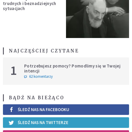
trudnych i beznadziejnych
sytuacjach
NAJCZĘŚCIEJ CZYTANE
1
Potrzebujesz pomocy? Pomodlimy się w Twojej
intencji
62 komentarzy
BĄDŹ NA BIEŻĄCO
ŚLEDŹ NAS NA FACEBOOKU
ŚLEDŹ NAS NA TWITTERZE