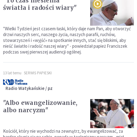
"To czas niesienia
światła i radości wiary"
"Wielki Tydzień jest czasem łaski, który daje nam Pan, aby otworzyć
drzwi naszych serc, naszego życia, naszych parafii, ruchów,
stowarzyszeń i «wyjść» na spotkanie innych, stać się bliskimi, aby
nieść światło i radość naszej wiary" - powiedział papież Franciszek
podczas swej pierwszej audiencji ogólnej.
13 lat temu
SERWIS PAPIESKI
Radio Watykańskie / pz
"Albo ewangelizowanie,
albo narcyzm"
Kościół, który nie wychodzi na zewnątrz, by ewangelizować, za
bardzo skupia się na sobie, popada w teologiczny narcyzm - miał