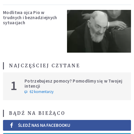
Modlitwa ojca Pio w
trudnych i beznadziejnych
sytuacjach
NAJCZĘŚCIEJ CZYTANE
1
Potrzebujesz pomocy? Pomodlimy się w Twojej
intencji
62 komentarzy
BĄDŹ NA BIEŻĄCO
ŚLEDŹ NAS NA FACEBOOKU