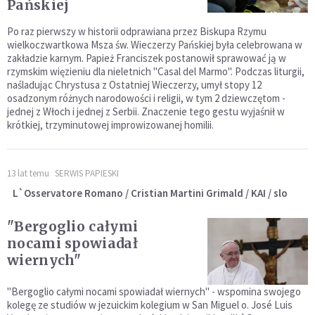
Pańskiej
Po raz pierwszy w historii odprawiana przez Biskupa Rzymu
wielkoczwartkowa Msza św. Wieczerzy Pańskiej była celebrowana w
zakładzie karnym. Papież Franciszek postanowił sprawować ją w
rzymskim więzieniu dla nieletnich "Casal del Marmo". Podczas liturgii,
naśladując Chrystusa z Ostatniej Wieczerzy, umył stopy 12
osadzonym różnych narodowości i religii, w tym 2 dziewczętom -
jednej z Włoch i jednej z Serbii. Znaczenie tego gestu wyjaśnił w
krótkiej, trzyminutowej improwizowanej homilii.
13 lat temu
SERWIS PAPIESKI
L`Osservatore Romano / Cristian Martini Grimald / KAI / slo
"Bergoglio całymi
nocami spowiadał
wiernych"
"Bergoglio całymi nocami spowiadał wiernych" - wspomina swojego
kolegę ze studiów w jezuickim kolegium w San Miguel o. José Luis