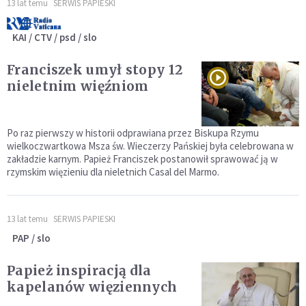
13 lat temu
SERWIS PAPIESKI
KAI / CTV / psd / slo
Franciszek umył stopy 12
nieletnim więźniom
Po raz pierwszy w historii odprawiana przez Biskupa Rzymu
wielkoczwartkowa Msza św. Wieczerzy Pańskiej była celebrowana w
zakładzie karnym. Papież Franciszek postanowił sprawować ją w
rzymskim więzieniu dla nieletnich Casal del Marmo.
13 lat temu
SERWIS PAPIESKI
PAP / slo
Papież inspiracją dla
kapelanów więziennych