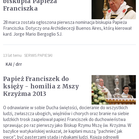
biskupia Papieża
Franciszka
28 marca została ogłoszona pierwsza nominacja biskupia Papieża
Franciszka. Dotyczy ona Archidiecezji Buenos Aires, którą kierował
kard. Jorge Mario Bergoglio SJ.
13 lat temu
SERWIS PAPIESKI
KAI / drr
Papież Franciszek do
księży - homilia z Mszy
Krzyżma 2013
O odnawianie w sobie Ducha świętości, docieranie do wszystkich
ludzi, zwłaszcza ubogich, więźniów i chorych oraz branie na siebie
ludzkich trosk zaapelował papież Franciszek do duchowieństwa
sprawując po raz pierwszy jako Biskup Rzymu Mszę św. Krzyżma. W
bazylice watykańskiej wskazał, że kapłani muszą "pachnieć jak
owce", być pasterzami stada i rybakami ludzi. Księża odnowili