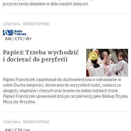
przyrzeczenia składane w dniu swoich święceń.
13 lat temu
SERWIS PAPIESKI
KAI / CTV / drr
Papież: Trzeba wychodzić
i docierać do peryferii
Papież Franciszek zaapelował do duchowieństwa o odnawianie w
sobie Ducha świętości, docierania do wszystkich ludzi, zwłaszcza
ubogich, więźniów i chorych oraz branie na siebie ludzkich trosk.
Papież Franciszek sprawował dziś po raz pierwszy jako Biskup Rzymu
Mszę św. Krzyżma.
13 lat temu
SERWIS PAPIESKI
KAI / CTV / pz