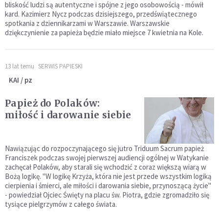
bliskość ludzi są autentyczne i spójne z jego osobowością - mówił
kard. Kazimierz Nycz podczas dzisiejszego, przedświątecznego
spotkania z dziennikarzami w Warszawie. Warszawskie
dziękczynienie za papieża będzie miało miejsce 7 kwietnia na Kole.
13 lat temu
SERWIS PAPIESKI
KAI / pz
Papież do Polaków:
miłość i darowanie siebie
Nawiązując do rozpoczynającego się jutro Triduum Sacrum papież
Franciszek podczas swojej pierwszej audiencji ogólnej w Watykanie
zachęcał Polaków, aby starali się wchodzić z coraz większą wiarą w
Bożą logikę. "W logikę Krzyża, która nie jest przede wszystkim logiką
cierpienia i śmierci, ale miłości i darowania siebie, przynoszącą życie"
- powiedział Ojciec Święty na placu św. Piotra, gdzie zgromadziło się
tysiące pielgrzymów z całego świata.