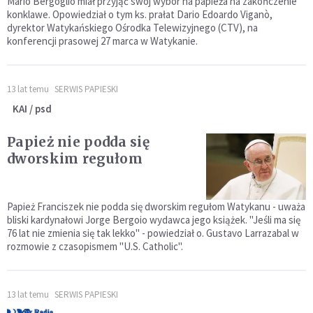
Mario Bergoglio miał przyjąć swój wybór na papieża na zakończenie
konklawe. Opowiedział o tym ks. prałat Dario Edoardo Viganò,
dyrektor Watykańskiego Ośrodka Telewizyjnego (CTV), na
konferencji prasowej 27 marca w Watykanie.
13 lat temu
SERWIS PAPIESKI
KAI / psd
Papież nie podda się
dworskim regułom
Papież Franciszek nie podda się dworskim regułom Watykanu - uważa
bliski kardynałowi Jorge Bergoio wydawca jego książek. "Jeśli ma się
76 lat nie zmienia się tak lekko" - powiedział o. Gustavo Larrazabal w
rozmowie z czasopismem "U.S. Catholic".
13 lat temu
SERWIS PAPIESKI