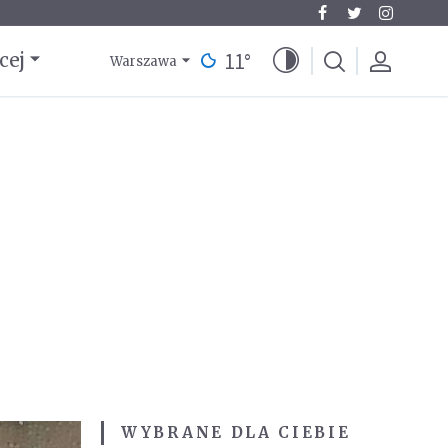
11
°
cej
Warszawa
WYBRANE DLA CIEBIE