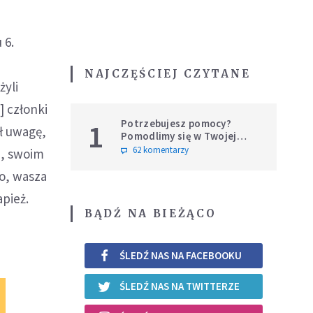
 6.
NAJCZĘŚCIEJ CZYTANE
żyli
] członki
Potrzebujesz pomocy?
1
ił uwagę,
Pomodlimy się w Twojej
intencji
62 komentarzy
ą, swoim
ło, wasza
apież.
BĄDŹ NA BIEŻĄCO
ŚLEDŹ NAS NA FACEBOOKU
ŚLEDŹ NAS NA TWITTERZE