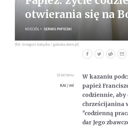
Papież: życie codz
otwierania się na B
KOŚCIÓŁ
SERWIS PAPIESKI
(fot. Grzegorz Gałązka / galazka.deon.pl)
10 lat temu
W kazaniu podc
papież Francisz
KAI / ml
codziennie, aby 
chrześcijanina
"codzienną pracą
dar Jego zbawcze