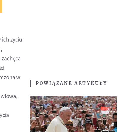
 ich życiu
,
 zachęca
eż
rzczona w
POWIĄZANE ARTYKUŁY
Pawłowa,
ycia