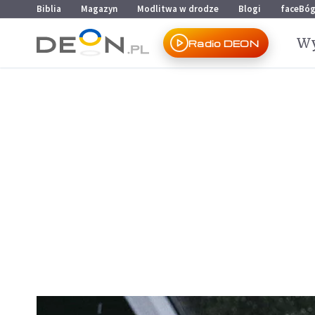
Przejdź do menu głównego
Przejdź do treści
Biblia
Magazyn
Modlitwa w drodze
Blogi
faceBó
Wy
Radio DEON