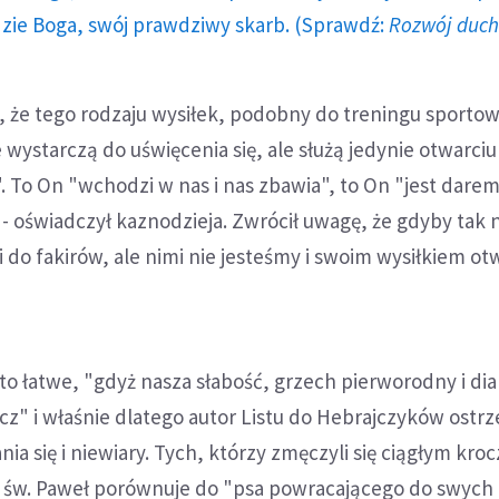
dzie Boga, swój prawdziwy skarb. (Sprawdź:
Rozwój duc
 że tego rodzaju wysiłek, podobny do treningu sportow
 wystarczą do uświęcenia się, ale służą jedynie otwarciu
 To On "wchodzi w nas i nas zbawia", to On "jest dare
 - oświadczył kaznodzieja. Zwrócił uwagę, że gdyby tak n
do fakirów, ale nimi nie jesteśmy i swoim wysiłkiem o
t to łatwe, "gdyż nasza słabość, grzech pierworodny i dia
z" i właśnie dlatego autor Listu do Hebrajczyków ostr
nia się i niewiary. Tych, którzy zmęczyli się ciągłym kr
, św. Paweł porównuje do "psa powracającego do swych