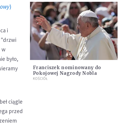
howy
)
ca i
 "drzwi
m w
ie było,
twieramy
Franciszek nominowany do
Pokojowej Nagrody Nobla
KOŚCIÓŁ
beł ciągle
zega przed
oczeniem