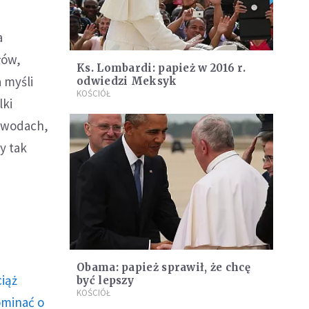
a
łów,
Ks. Lombardi: papież w 2016 r.
 myśli
odwiedzi Meksyk
KOŚCIÓŁ
lki
zawodach,
y tak
Obama: papież sprawił, że chcę
ciąż
być lepszy
KOŚCIÓŁ
ominać o