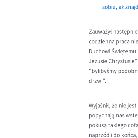
sobie, aż znaj
Zauważył następnie,
codzienna praca nie
Duchowi Świętemu".
Jezusie Chrystusie"
"bylibyśmy podobni 
drzwi".
Wyjaśnił, że nie jes
popychają nas wstec
pokusą takiego cofa
naprzód i do końca