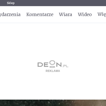
g
Sklep
Wię
darzenia
Komentarze
Wiara
Wideo