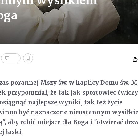
iennym wysiłkiem
oga
zas porannej Mszy św. w kaplicy Domu św. M
ek przypomniał, że tak jak sportowiec ćwicz
osiągnąć najlepsze wyniki, tak też życie
 winno być naznaczone nieustannym wysiłki
", aby robić miejsce dla Boga i "otwierać drz
j łaski.