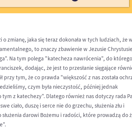
 o zmianę, jaka się teraz dokonała w tych ludziach, że w
damentalnego, to znaczy zbawienie w Jezusie Chrystusie
". Na tym polega "katecheza nawrócenia", do którego
ranciszek, dodając, że jest to przesłanie sięgające równi
ił przy tym, że co prawda "większość z nas została och
wiedzieliśmy, czym była nieczystość, później jednak
o tym z katechezy". Dlatego również nas dotyczy rada 
e ciało, duszę i serce nie do grzechu, służenia złu i
o służenia darowi Bożemu i radości, które prowadzą do ż
e".