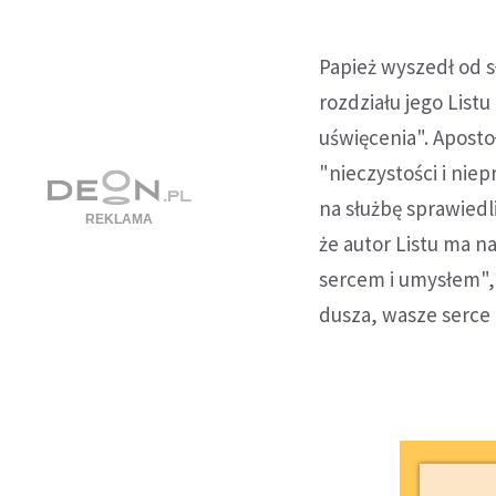
Papież wyszedł od s
rozdziału jego List
uświęcenia". Aposto
"nieczystości i nie
na służbę sprawiedl
że autor Listu ma n
sercem i umysłem", 
dusza, wasze serce i