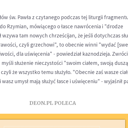
łów św. Pawła z czytanego podczas tej liturgii fragmentu
u do Rzymian, mówiącego o łasce nawrócenia i "drodze
ł wzywa tam nowych chrześcijan, że jeśli dotychczas słu
prawości, czyli grzechowi", to obecnie winni "wydać [swe
iwości, dla uświęcenia" - powiedział kaznodzieja. Zwróc
a myśli służenie nieczystości "swoim ciałem, swoją dusz
czyli że wszystko temu służyło. "Obecnie zaś wasze cia
 wasz umysł mają służyć łasce i uświęceniu" - wyjaśnił p
DEON.PL POLECA