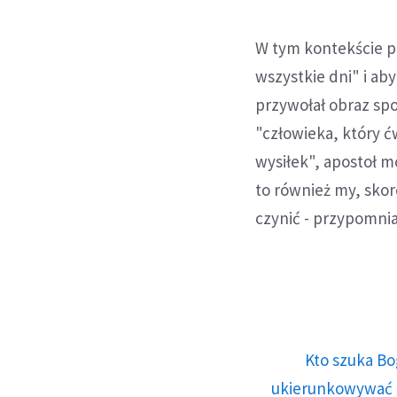
W tym kontekście pa
wszystkie dni" i ab
przywołał obraz spo
"człowieka, który ć
wysiłek", apostoł m
to również my, sko
czynić - przypomnia
Kto szuka Bo
ukierunkowywać n