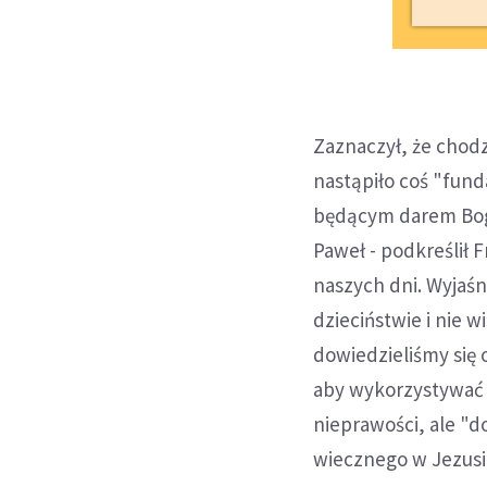
Zaznaczył, że chodzi
nastąpiło coś "fun
będącym darem Boga
Paweł - podkreślił F
naszych dni. Wyjaśn
dzieciństwie i nie 
dowiedzieliśmy się 
aby wykorzystywać sw
nieprawości, ale "d
wiecznego w Jezusi