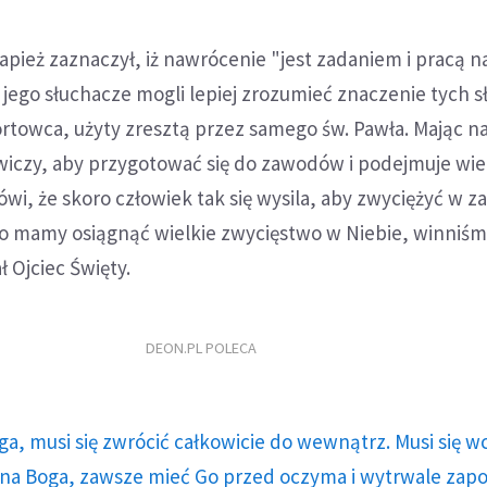
pież zaznaczył, iż nawrócenie "jest zadaniem i pracą n
y jego słuchacze mogli lepiej zrozumieć znaczenie tych s
rtowca, użyty zresztą przez samego św. Pawła. Mając na
wiczy, aby przygotować się do zawodów i podejmuje wie
ówi, że skoro człowiek tak się wysila, aby zwyciężyć w 
ro mamy osiągnąć wielkie zwycięstwo w Niebie, winniśm
ł Ojciec Święty.
DEON.PL POLECA
ga, musi się zwrócić całkowicie do wewnątrz. Musi się w
a Boga, zawsze mieć Go przed oczyma i wytrwale zap