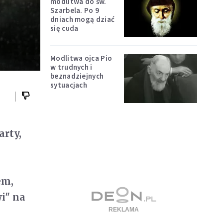
modlitwa do św.
Szarbela. Po 9
dniach mogą dziać
się cuda
Modlitwa ojca Pio
w trudnych i
beznadziejnych
sytuacjach
arty,
y
em,
wi" na