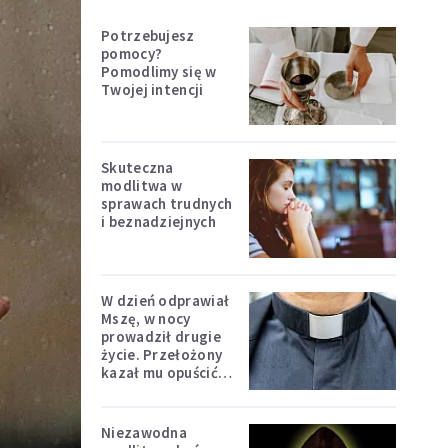
Potrzebujesz
pomocy?
Pomodlimy się w
Twojej intencji
Skuteczna
modlitwa w
sprawach trudnych
i beznadziejnych
W dzień odprawiał
Mszę, w nocy
prowadził drugie
życie. Przełożony
kazał mu opuścić
zakon
Niezawodna