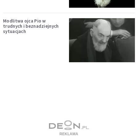
Modlitwa ojca Pio w
trudnych i beznadziejnych
sytuacjach