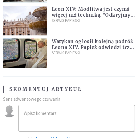
Leon XIV: Modlitwa jest czymś
więcej niż techniką. "Odkryjmy
ją na nowo"
SERWIS PAPIESKI
Watykan ogłosił kolejną podróż
Leona XIV. Papież odwiedzi trzy
kraje Ameryki Południowej
SERWIS PAPIESKI
SKOMENTUJ ARTYKUŁ
Sens adwentowego czuwania