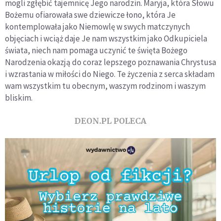
mogli zgłębić tajemnicę Jego narodzin. Maryja, która Słowu
Bożemu ofiarowała swe dziewicze łono, która Je
kontemplowała jako Niemowlę w swych matczynych
objęciach i wciąż daje Je nam wszystkim jako Odkupiciela
świata, niech nam pomaga uczynić te święta Bożego
Narodzenia okazją do coraz lepszego poznawania Chrystusa
i wzrastania w miłości do Niego. Te życzenia z serca składam
wam wszystkim tu obecnym, waszym rodzinom i waszym
bliskim.
DEON.PL POLECA