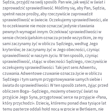
Sędzia, przyjdź na swój sposób. Pan wie, jak wejść w świat i
zaprowadzić sprawiedliwość. Módlmy się, aby Pan, Sędzia,
spełnił nasze prośby, aby rzeczywiście zaprowadził
sprawiedliwość w świecie. Oczekujemy sprawiedliwości, ale
to oczekiwanie nie może oznaczać jedynie stawiania
pewnych wymagań innym. Oczekiwać sprawiedliwości w
sensie chrześcijańskim oznacza przede wszystkim, że my
sami zaczynamy żyć w obliczu Sędziego, według Jego
kryteriów; że zaczynamy żyć w Jego obecności, czyniąc
sprawiedliwość w naszym życiu. W ten sposób, czyniąc
sprawiedliwość, stając w obecności Sędziego, rzeczywiście
oczekujemy sprawiedliwości. Taki jest sens Adwentu,
czuwania. Adwentowe czuwanie oznacza życie w obliczu
Sędziego i tym samym przygotowywanie samych siebie i
świata do sprawiedliwości. W ten sposób zatem, żyjąc przed
obliczem Boga--Sędziego, możemy otworzyć świat na
przyjście Jego Syna, przygotować serce na przyjęcie «Pana,
który przychodzi». Dziecię, któremu ponad dwa tysiące lat
temu pasterze oddali hołd nocą w grocie w Betlejem, nie