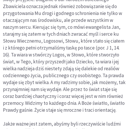
Zbawiciela oznacza jednak również zobowiązanie się do
przygotowania Mu drogi i godnego schronienia nie tylko w
otaczającym nas środowisku, ale przede wszystkim w
naszym sercu. Kierując się tym, co mówi ewangelista Jan,
starajmy się zatem w tych dniach zwracać myśl i serce ku
Słowu Wiecznemu, Logosowi, Słowu, które stało się ciałem
i z którego pełni otrzymaliśmy łaskę po łasce (por. J 1, 14.
16). Ta wiara w stwórczy Logos, w Słowo, które stworzyło
świat, w Tego, który przyszedł jako Dziecko, ta wiara i jej
wielka nadzieja dziś niestety zdają się dalekie od realiów
codziennego życia, publicznego czy osobistego. Ta prawda
wydaje się zbyt wielka. A my radzimy sobie, jak możemy, tak
przynajmniej nam się wydaje. Ale przez to świat staje się
coraz bardziej chaotyczny i coraz więcej jest w nim również
przemocy. Widzimy to każdego dnia. A Boże światło, światło
Prawdy gaśnie. Życie staje się mroczne i traci orientację.
Jakże ważne jest zatem, abyśmy byli rzeczywiście ludźmi