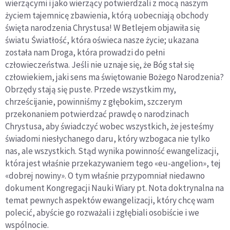
wierzącymi i jako wierzący potwierdzali z mocą naszym
życiem tajemnicę zbawienia, którą uobecniają obchody
święta narodzenia Chrystusa! W Betlejem objawiła się
światu Światłość, która oświeca nasze życie; ukazana
została nam Droga, która prowadzi do pełni
człowieczeństwa. Jeśli nie uznaje się, że Bóg stał się
człowiekiem, jaki sens ma świętowanie Bożego Narodzenia?
Obrzędy stają się puste. Przede wszystkim my,
chrześcijanie, powinniśmy z głębokim, szczerym
przekonaniem potwierdzać prawdę o narodzinach
Chrystusa, aby świadczyć wobec wszystkich, że jesteśmy
świadomi niesłychanego daru, który wzbogaca nie tylko
nas, ale wszystkich. Stąd wynika powinność ewangelizacji,
która jest właśnie przekazywaniem tego «eu-angelion», tej
«dobrej nowiny». O tym właśnie przypomniał niedawno
dokument Kongregacji Nauki Wiary pt. Nota doktrynalna na
temat pewnych aspektów ewangelizacji, który chcę wam
polecić, abyście go rozważali i zgłębiali osobiście i we
wspólnocie.