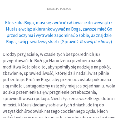
DEON.PL POLECA
Kto szuka Boga, musi się zwrócić całkowicie do wewnątrz.
Musi się wciąż ukierunkowywać na Boga, zawsze mieć Go
przed oczyma i wytrwale zapominać o sobie, aż znajdzie
Boga, swój prawdziwy skarb. (Sprawdź:
Rozwój duchowy
)
Drodzy przyjaciele, w czasie tych bezpośrednich już
przygotowań do Bożego Narodzenia przybiera na sile
modlitwa Kościoła o to, aby spełniły się nadzieje na pokój,
zbawienie, sprawiedliwość, której dziś nadal świat pilnie
potrzebuje. Prośmy Boga, aby przemoc została pokonana
siłą miłości, antagonizmy ustąpiły miejsca pojednaniu, wola
ucisku przemieniła się w pragnienie przebaczenia,
sprawiedliwości i pokoju. Niech życzenia wszelkiego dobra i
miłości, które składamy sobie w tych dniach, dotrą do
wszystkich środowisk naszego codziennego życia. Niech
pokój będzie w naszych sercach, aby otwarły się na działanie