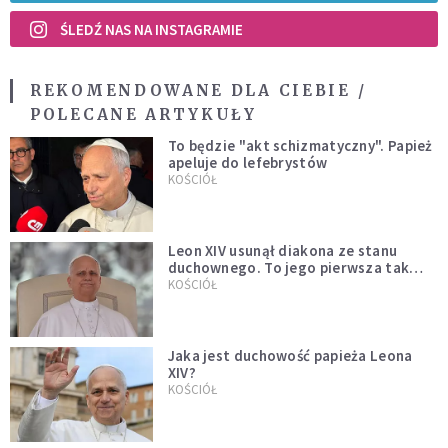
ŚLEDŹ NAS NA INSTAGRAMIE
REKOMENDOWANE DLA CIEBIE /
POLECANE ARTYKUŁY
To będzie "akt schizmatyczny". Papież
apeluje do lefebrystów
KOŚCIÓŁ
Leon XIV usunął diakona ze stanu
duchownego. To jego pierwsza tak
bezprecedensowa decyzja
KOŚCIÓŁ
Jaka jest duchowość papieża Leona
XIV?
KOŚCIÓŁ