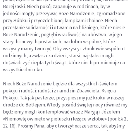
Bożej łaski. Niech pokój zapanuje w rodzinach, by w
jedności mogły przeżywać Boże Narodzenie, zgromadzone
przy żłóbku i przyozdobionej lampkami choince. Niech
przesłanie solidarności i otwarcia na bliźniego, które niesie
Boże Narodzenie, pogłębi wrażliwość na ubóstwo, w jego
starych i nowych postaciach, na dobro wspólne, które
wszyscy mamy tworzyć. Oby wszyscy członkowie wspólnot
rodzinnych, a zwłaszcza dzieci, starsi, najsłabsi mogli
doświadczyć ciepła tych świąt, które niech promieniuje na
wszystkie dni roku.
Niech Boże Narodzenie będzie dla wszystkich świętem
pokoju i radości: radości z narodzin Zbawiciela, Księcia
Pokoju. Tak jak pasterze, przyspieszmy już kroku w naszej
drodze do Betlejem. Wtedy pośród świętej nocy również my
będziemy mogli kontemplować wraz z Maryją i Józefem
«Niemowlę owinięte w pieluszki i leżące w żłobie» (por. Łk 2,
12. 16). Prośmy Pana, aby otworzył nasze serca, tak abyśmy