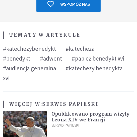
WSPOMÓŻ NAS
TEMATY W ARTYKULE
#katechezybenedykt
#katecheza
#benedykt
#adwent
#papież benedykt xvi
#audiencja generalna
#katechezy benedykta
xvi
WIĘCEJ W:
SERWIS PAPIESKI
Opublikowano program wizyty
Leona XIV we Francji
SERWIS PAPIESKI