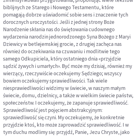
biblijnych ze Starego i Nowego Testamentu, które
pomagają dobrze uświadomić sobie sens i znaczenie tych
dorocznych uroczystości. Jeśli z jednej strony Boże
Narodzenie skłania nas do świętowania cudownego
wydarzenia narodzin jednorodzonego Syna Bożego z Maryi
Dziewicy w betlejemskiej grocie, z drugiej zachęca nas
również do oczekiwania na czuwaniu i modlitwie tego
samego Odkupiciela, który ostatniego dnia «przyjdzie
sądzić żywych i umarłych». Być może my dzisiaj, również my
wierzący, rzeczywiście oczekujemy Sędziego; wszyscy
bowiem oczekujemy sprawiedliwości. Tak wiele
niesprawiedliwości widzimy w świecie, w naszym małym
świecie, domu, dzielnicy, a także w wielkim świecie państw,
społeczeństw. I oczekujemy, że zapanuje sprawiedliwość.
Sprawiedliwość jest pojęciem abstrakcyjnym:
sprawiedliwość się czyni. My oczekujemy, że konkretnie
przyjdzie ktoś, kto może zaprowadzić sprawiedliwość. I w
tym duchu modlimy się: przyjdź, Panie, Jezu Chryste, jako