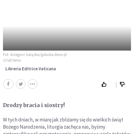
Fot. Grzegorz Gałązka/galazka.deon.pl
13 lat temu
Libreria Editrice Vaticana
Drodzy bracia i siostry!
W tych dniach, w miarę jak zbliżamy się do wielkich świąt
Bożego Narodzenia, liturgia zachęca nas, byśmy
zintensyfikowali przygotowania, proponując wiele tekstów