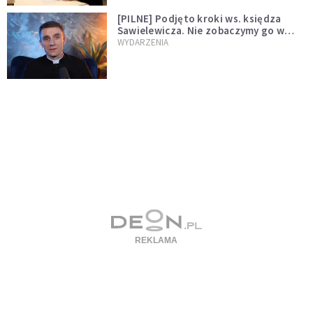
[PILNE] Podjęto kroki ws. księdza
Sawielewicza. Nie zobaczymy go w
mediach
WYDARZENIA