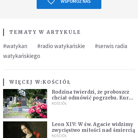
WSPOMÓŻ NAS
TEMATY W ARTYKULE
#watykan
#radio watykańskie
#serwis radia
watykańskiego
WIĘCEJ W:
KOŚCIÓŁ
Rodzina twierdzi, że proboszcz
chciał odmówić pogrzebu. Kuria
zapowiada wyjaśnienia
KOŚCIÓŁ
Leon XIV: W św. Agacie widzimy
zwycięstwo miłości nad śmiercią
KOŚCIÓŁ