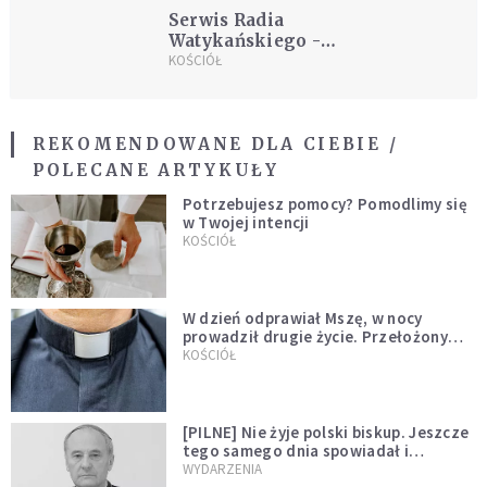
Serwis Radia
Watykańskiego -
6.12.2016
KOŚCIÓŁ
REKOMENDOWANE DLA CIEBIE /
POLECANE ARTYKUŁY
Potrzebujesz pomocy? Pomodlimy się
w Twojej intencji
KOŚCIÓŁ
W dzień odprawiał Mszę, w nocy
prowadził drugie życie. Przełożony
kazał mu opuścić zakon
KOŚCIÓŁ
[PILNE] Nie żyje polski biskup. Jeszcze
tego samego dnia spowiadał i
sprawował Mszę świętą
WYDARZENIA