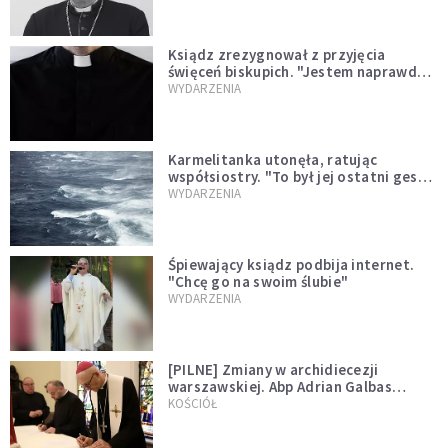
Ksiądz zrezygnował z przyjęcia
święceń biskupich. "Jestem naprawdę
niegodny"
WYDARZENIA
Karmelitanka utonęła, ratując
współsiostry. "To był jej ostatni gest
miłości"
WYDARZENIA
Śpiewający ksiądz podbija internet.
"Chcę go na swoim ślubie"
WYDARZENIA
[PILNE] Zmiany w archidiecezji
warszawskiej. Abp Adrian Galbas
wręczył dekrety nowym proboszczom
KOŚCIÓŁ