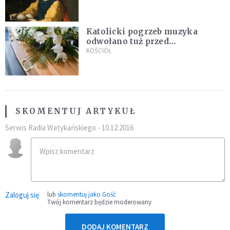
Katolicki pogrzeb muzyka
odwołano tuż przed
uroczystością. Powodem była
KOŚCIÓŁ
przynależność do masonerii
SKOMENTUJ ARTYKUŁ
Serwis Radia Watykańskiego - 10.12.2016
Zaloguj się
lub
skomentuj jako Gość
Twój komentarz będzie moderowany
DODAJ KOMENTARZ