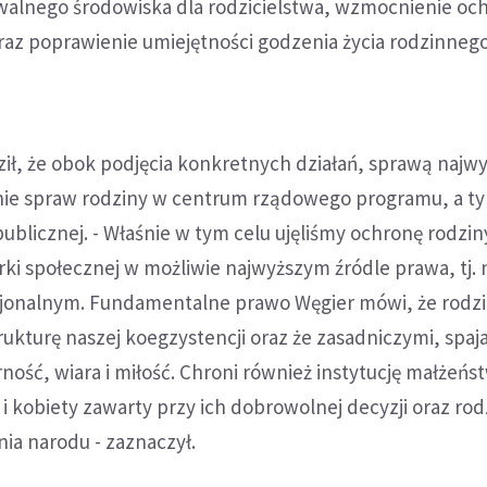
walnego środowiska dla rodzicielstwa, wzmocnienie oc
raz poprawienie umiejętności godzenia życia rodzinnego
dził, że obok podjęcia konkretnych działań, sprawą najwy
enie spraw rodziny w centrum rządowego programu, a 
blicznej. - Właśnie w tym celu ujęliśmy ochronę rodzin
i społecznej w możliwie najwyższym źródle prawa, tj. 
jonalnym. Fundamentalne prawo Węgier mówi, że rodzi
ukturę naszej koegzystencji oraz że zasadniczymi, spaj
rność, wiara i miłość. Chroni również instytucję małżeńs
 kobiety zawarty przy ich dobrowolnej decyzji oraz rod
ia narodu - zaznaczył.