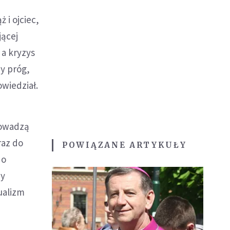
 i ojciec,
jącej
 a kryzys
y próg,
owiedział.
rowadzą
raz do
POWIĄZANE ARTYKUŁY
do
ny
ualizm