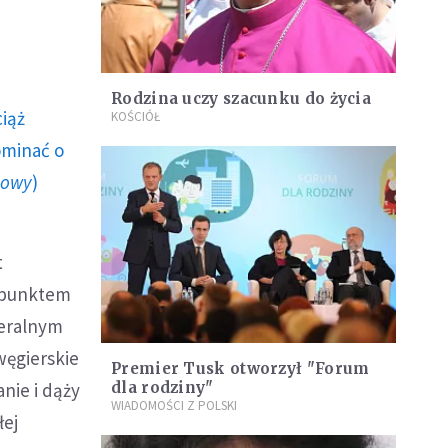
Rodzina uczy szacunku do życia
ciąż
KOŚCIÓŁ
ominać o
howy
)
t
ł punktem
beralnym
węgierskie
Premier Tusk otworzył "Forum
nie i dąży
dla rodziny"
WIADOMOŚCI Z POLSKI
łej