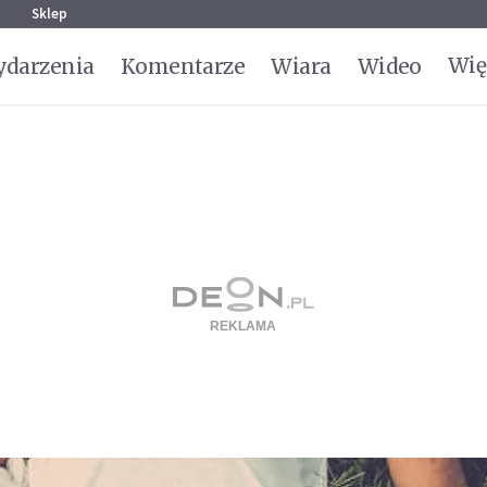
g
Sklep
Wię
darzenia
Komentarze
Wiara
Wideo