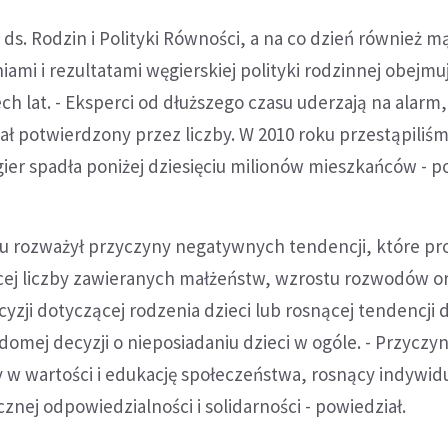
s. Rodzin i Polityki Równości, a na co dzień również mąż
iami i rezultatami węgierskiej polityki rodzinnej obejmu
ch lat. - Eksperci od dłuższego czasu uderzają na alarm,
ł potwierdzony przez liczby. W 2010 roku przestąpiliśm
ier spadła poniżej dziesięciu milionów mieszkańców - p
du rozważył przyczyny negatywnych tendencji, które p
cej liczby zawieranych małżeństw, wzrostu rozwodów o
cyzji dotyczącej rodzenia dzieci lub rosnącej tendencji 
mej decyzji o nieposiadaniu dzieci w ogóle. - Przyczy
y w wartości i edukację społeczeństwa, rosnący indywid
znej odpowiedzialności i solidarności - powiedział.