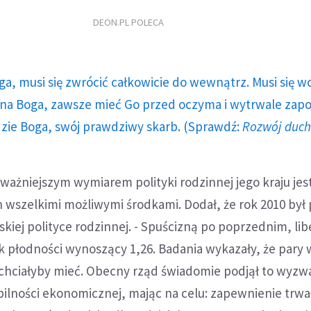
DEON.PL POLECA
ga, musi się zwrócić całkowicie do wewnątrz. Musi się w
a Boga, zawsze mieć Go przed oczyma i wytrwale zap
dzie Boga, swój prawdziwy skarb. (Sprawdź:
Rozwój duc
ażniejszym wymiarem polityki rodzinnej jego kraju jes
 wszelkimi możliwymi środkami. Dodał, że rok 2010 by
iej polityce rodzinnej. - Spuścizną po poprzednim, li
k płodności wynoszący 1,26. Badania wykazały, że pary 
e chciałyby mieć. Obecny rząd świadomie podjął to wyzwa
ilności ekonomicznej, mając na celu: zapewnienie trwa