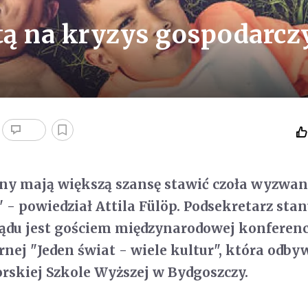
ptą na kryzys gospodarcz
ziny mają większą szansę stawić czoła wyzwa
 powiedział Attila Fülöp. Podsekretarz sta
ądu jest gościem międzynarodowej konferenc
rnej "Jeden świat - wiele kultur", która odby
skiej Szkole Wyższej w Bydgoszczy.