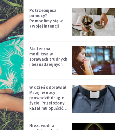
Potrzebujesz
pomocy?
Pomodlimy się w
Twojej intencji
Skuteczna
modlitwa w
sprawach trudnych
i beznadziejnych
W dzień odprawiał
Mszę, w nocy
prowadził drugie
życie. Przełożony
kazał mu opuścić
zakon
Niezawodna