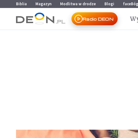
Przejdź do menu głównego
Przejdź do treści
Biblia
Magazyn
Modlitwa w drodze
Blogi
faceBó
Wy
Radio DEON