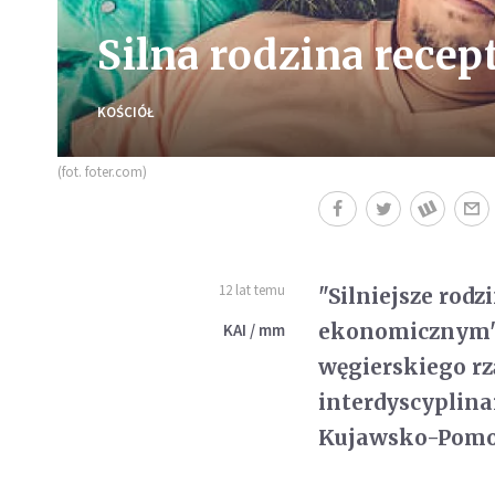
Silna rodzina rece
KOŚCIÓŁ
(fot. foter.com)
12 lat temu
"Silniejsze rod
ekonomicznym" -
KAI / mm
węgierskiego rz
interdyscyplina
Kujawsko-Pomor