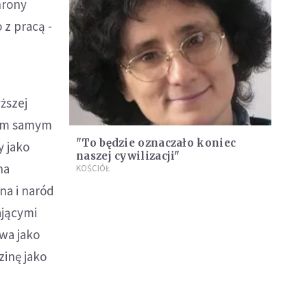
hrony
 z pracą -
ższej
tym samym
"To będzie oznaczało koniec
y jako
naszej cywilizacji"
na
KOŚCIÓŁ
na i naród
ającymi
twa jako
zinę jako