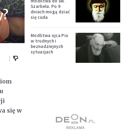
modlitwa do św.
Szarbela. Po 9
y?
dniach mogą dziać
się cuda
Modlitwa ojca Pio
w trudnych i
beznadziejnych
sytuacjach
niom
nu
ji
wa się w