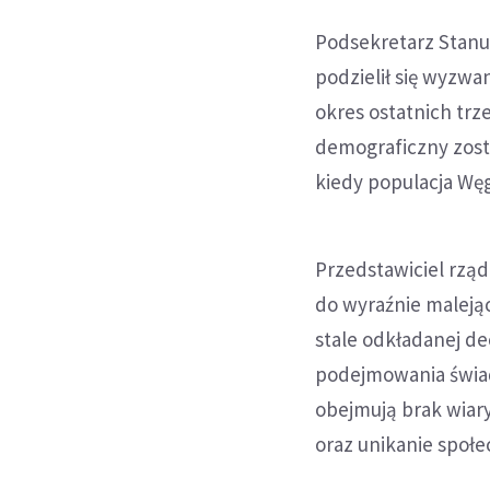
Podsekretarz Stanu d
podzielił się wyzwan
okres ostatnich trze
demograficzny zosta
kiedy populacja Węg
Przedstawiciel rzą
do wyraźnie maleją
stale odkładanej de
podejmowania świado
obejmują brak wiar
oraz unikanie społec