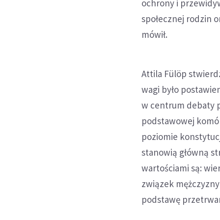
ochrony i przewidy
społecznej rodzin o
mówił.
Attila Fülöp stwier
wagi było postawi
w centrum debaty pu
podstawowej komórk
poziomie konstytuc
stanowią główną str
wartościami są: wie
związek mężczyzny i
podstawę przetrwan