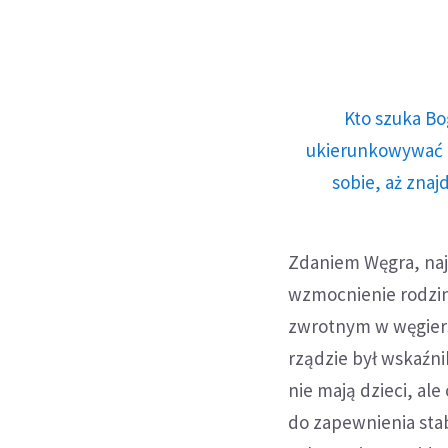
Kto szuka Bo
ukierunkowywać n
sobie, aż znaj
Zdaniem Węgra, najw
wzmocnienie rodzin
zwrotnym w węgiersk
rządzie był wskaźni
nie mają dzieci, al
do zapewnienia stab