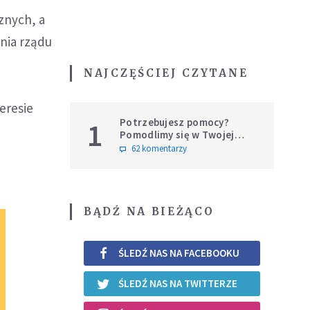
znych, a
ania rządu
NAJCZĘŚCIEJ CZYTANE
ą
eresie
Potrzebujesz pomocy?
1
Pomodlimy się w Twojej
intencji
62 komentarzy
BĄDŹ NA BIEŻĄCO
ŚLEDŹ NAS NA FACEBOOKU
ŚLEDŹ NAS NA TWITTERZE