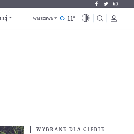
11
°
cej
Warszawa
WYBRANE DLA CIEBIE