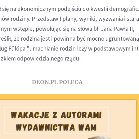
ił się na ekonomicznym podejściu do kwestii demografic
ów rodziny. Przedstawił plany, wyniki, wyzwania i star
mym wstępie, powołując się na słowa bł. Jana Pawła II,
eślił, że rodzina jest i powinna być mocno ugruntowan
ług Fülöpa "umacnianie rodzin leży w podstawowym int
iązkiem odpowiedzialnego rządu".
DEON.PL POLECA