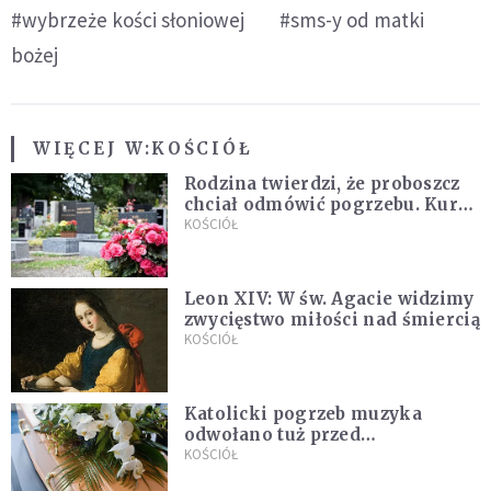
#wybrzeże kości słoniowej
#sms-y od matki
bożej
WIĘCEJ W:
KOŚCIÓŁ
Rodzina twierdzi, że proboszcz
chciał odmówić pogrzebu. Kuria
zapowiada wyjaśnienia
KOŚCIÓŁ
Leon XIV: W św. Agacie widzimy
zwycięstwo miłości nad śmiercią
KOŚCIÓŁ
Katolicki pogrzeb muzyka
odwołano tuż przed
uroczystością. Powodem była
KOŚCIÓŁ
przynależność do masonerii