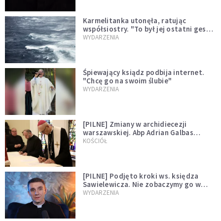
Karmelitanka utonęła, ratując
współsiostry. "To był jej ostatni gest
miłości"
WYDARZENIA
Śpiewający ksiądz podbija internet.
"Chcę go na swoim ślubie"
WYDARZENIA
[PILNE] Zmiany w archidiecezji
warszawskiej. Abp Adrian Galbas
wręczył dekrety nowym proboszczom
KOŚCIÓŁ
[PILNE] Podjęto kroki ws. księdza
Sawielewicza. Nie zobaczymy go w
mediach
WYDARZENIA