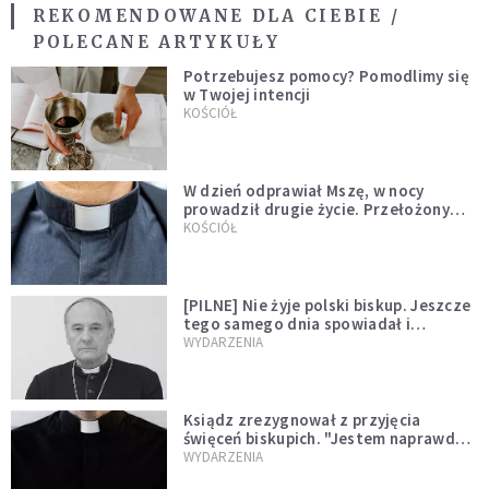
REKOMENDOWANE DLA CIEBIE /
POLECANE ARTYKUŁY
Potrzebujesz pomocy? Pomodlimy się
w Twojej intencji
KOŚCIÓŁ
W dzień odprawiał Mszę, w nocy
prowadził drugie życie. Przełożony
kazał mu opuścić zakon
KOŚCIÓŁ
[PILNE] Nie żyje polski biskup. Jeszcze
tego samego dnia spowiadał i
sprawował Mszę świętą
WYDARZENIA
Ksiądz zrezygnował z przyjęcia
święceń biskupich. "Jestem naprawdę
niegodny"
WYDARZENIA