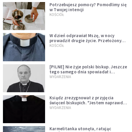
Potrzebujesz pomocy? Pomodlimy się
w Twojej intencji
KOŚCIÓŁ
W dzień odprawiał Mszę, w nocy
prowadził drugie życie. Przełożony
kazał mu opuścić zakon
KOŚCIÓŁ
[PILNE] Nie żyje polski biskup. Jeszcze
tego samego dnia spowiadał i
sprawował Mszę świętą
WYDARZENIA
Ksiądz zrezygnował z przyjęcia
święceń biskupich. "Jestem naprawdę
niegodny"
WYDARZENIA
Karmelitanka utonęła, ratując