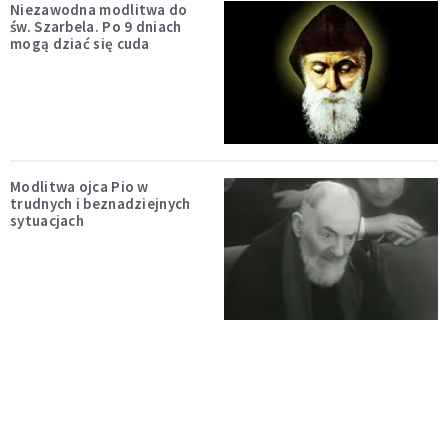
Niezawodna modlitwa do
św. Szarbela. Po 9 dniach
mogą dziać się cuda
Modlitwa ojca Pio w
trudnych i beznadziejnych
sytuacjach