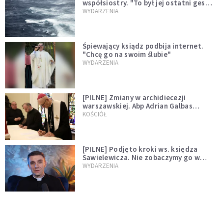
współsiostry. "To był jej ostatni gest
miłości"
WYDARZENIA
Śpiewający ksiądz podbija internet.
"Chcę go na swoim ślubie"
WYDARZENIA
[PILNE] Zmiany w archidiecezji
warszawskiej. Abp Adrian Galbas
wręczył dekrety nowym proboszczom
KOŚCIÓŁ
[PILNE] Podjęto kroki ws. księdza
Sawielewicza. Nie zobaczymy go w
mediach
WYDARZENIA