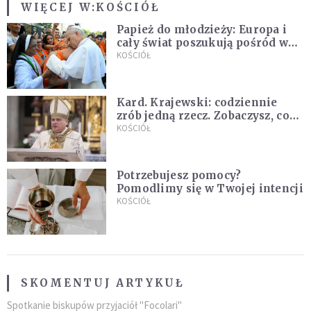
WIĘCEJ W:
KOŚCIÓŁ
Papież do młodzieży: Europa i
cały świat poszukują pośród was
nowych świętych
KOŚCIÓŁ
Kard. Krajewski: codziennie
zrób jedną rzecz. Zobaczysz, co
stanie się z twoim życiem
KOŚCIÓŁ
Potrzebujesz pomocy?
Pomodlimy się w Twojej intencji
KOŚCIÓŁ
SKOMENTUJ ARTYKUŁ
Spotkanie biskupów przyjaciół "Focolari"