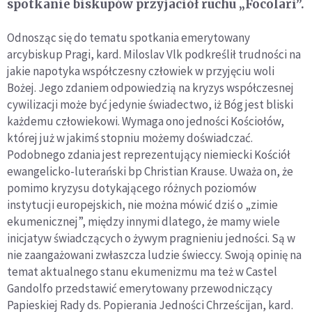
spotkanie biskupów przyjaciół ruchu „Focolari”.
Odnosząc się do tematu spotkania emerytowany
arcybiskup Pragi, kard. Miloslav Vlk podkreślił trudności na
jakie napotyka współczesny człowiek w przyjęciu woli
Bożej. Jego zdaniem odpowiedzią na kryzys współczesnej
cywilizacji może być jedynie świadectwo, iż Bóg jest bliski
każdemu człowiekowi. Wymaga ono jedności Kościołów,
której już w jakimś stopniu możemy doświadczać.
Podobnego zdania jest reprezentujący niemiecki Kościół
ewangelicko-luterański bp Christian Krause. Uważa on, że
pomimo kryzysu dotykającego różnych poziomów
instytucji europejskich, nie można mówić dziś o „zimie
ekumenicznej”, między innymi dlatego, że mamy wiele
inicjatyw świadczących o żywym pragnieniu jedności. Są w
nie zaangażowani zwłaszcza ludzie świeccy. Swoją opinię na
temat aktualnego stanu ekumenizmu ma też w Castel
Gandolfo przedstawić emerytowany przewodniczący
Papieskiej Rady ds. Popierania Jedności Chrześcijan, kard.