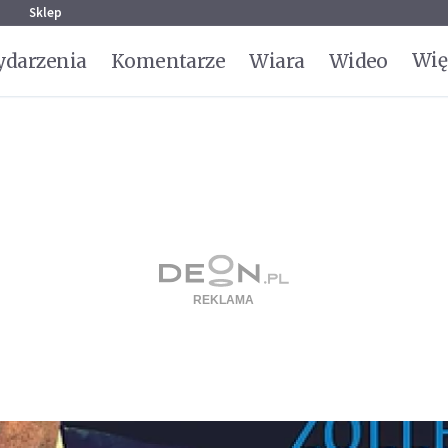
g
Sklep
Wię
darzenia
Komentarze
Wiara
Wideo