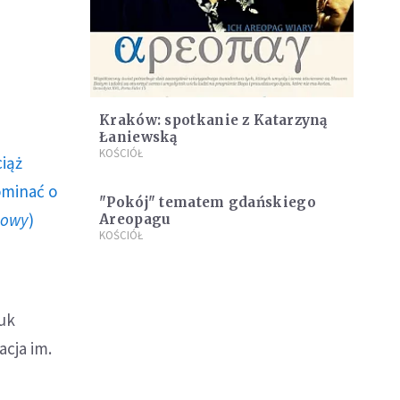
Kraków: spotkanie z Katarzyną
Łaniewską
KOŚCIÓŁ
ciąż
ominać o
"Pokój" tematem gdańskiego
howy
)
Areopagu
KOŚCIÓŁ
auk
cja im.