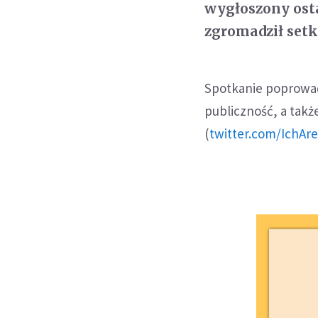
wygłoszony ost
zgromadził setk
Spotkanie poprowad
publiczność, a takż
(
twitter.com/IchAr