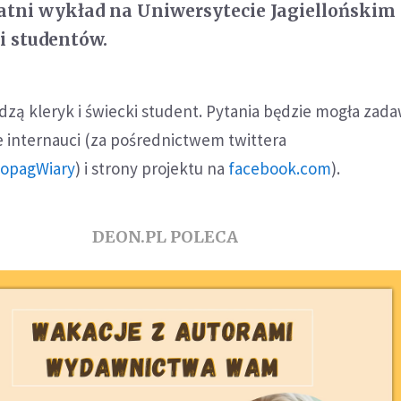
atni wykład na Uniwersytecie Jagiellońskim
i studentów.
zą kleryk i świecki student. Pytania będzie mogła zad
e internauci (za pośrednictwem twittera
eopagWiary
) i strony projektu na
facebook.com
).
DEON.PL POLECA