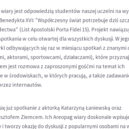
 wiary jest odpowiedzią studentów naszej uczelni na w
Benedykta XVI: "Współczesny świat potrzebuje dziś szc
ctwa" (List Apostolski Porta Fidei 15). Projekt nawiązuj
spotkania w celu otwartej dla wszystkich dyskusji. W je
ykl odbywających się raz w miesiącu spotkań z znanymi
mi, aktorami, sportowcami, działaczami), które przyznaj
elem jest rozmowa z zaproszonymi gośćmi na temat ich
e w środowiskach, w których pracują, a także zadawani
przez internautów.
ię już spotkanie z aktorką Katarzyną Łaniewską oraz
sztofem Ziemcem. Ich Areopag wiary doskonale wpisuje
 i tworzy okazję do dyskusji z popularnymi osobami na