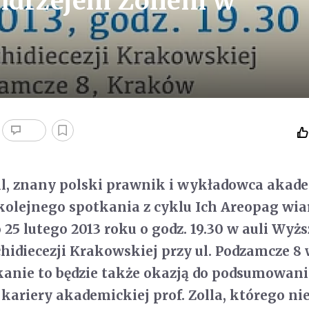
Andrzejem Zollem w
oll, znany polski prawnik i wykładowca akad
kolejnego spotkania z cyklu Ich Areopag wia
 25 lutego 2013 roku o godz. 19.30 w auli Wyż
idiecezji Krakowskiej przy ul. Podzamcze 8
kanie to będzie także okazją do podsumowan
kariery akademickiej prof. Zolla, którego n