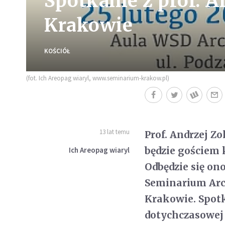
Spotkanie z prof. 
Krakowie
KOŚCIÓŁ
(fot. Ich Areopag wiaryl, www.seminarium-krakow.pl)
13 lat temu
Prof. Andrzej Z
będzie gościem 
Ich Areopag wiaryl
Odbędzie się ono
Seminarium Arch
Krakowie. Spot
dotychczasowej 