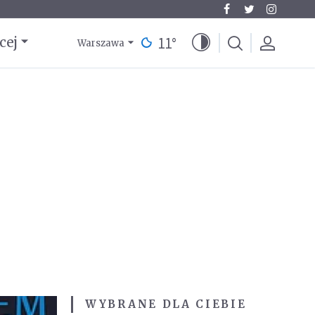
11
°
cej
Warszawa
WYBRANE DLA CIEBIE