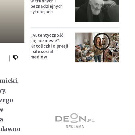
w trudnych i
beznadziejnych
sytuacjach
„Autentyczność
się nie niesie”.
Katoliczki o presji
i sile social
mediów
emicki,
ry.
szego
 w
ia
iedawno