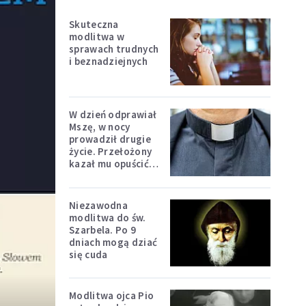
Skuteczna
modlitwa w
sprawach trudnych
i beznadziejnych
W dzień odprawiał
Mszę, w nocy
prowadził drugie
życie. Przełożony
kazał mu opuścić
zakon
Niezawodna
modlitwa do św.
Szarbela. Po 9
dniach mogą dziać
się cuda
Modlitwa ojca Pio