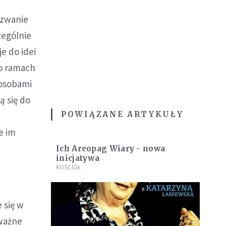
yzwanie
zególnie
e do idei
go ramach
 osobami
ą się do
POWIĄZANE ARTYKUŁY
e im
Ich Areopag Wiary - nowa
inicjatywa
KOŚCIÓŁ
 się w
 ważne