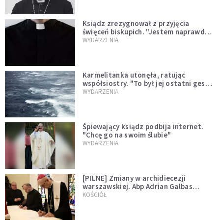
Ksiądz zrezygnował z przyjęcia
święceń biskupich. "Jestem naprawdę
niegodny"
WYDARZENIA
Karmelitanka utonęła, ratując
współsiostry. "To był jej ostatni gest
miłości"
WYDARZENIA
Śpiewający ksiądz podbija internet.
"Chcę go na swoim ślubie"
WYDARZENIA
[PILNE] Zmiany w archidiecezji
warszawskiej. Abp Adrian Galbas
wręczył dekrety nowym proboszczom
KOŚCIÓŁ