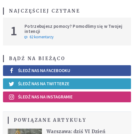
NAJCZĘŚCIEJ CZYTANE
1
Potrzebujesz pomocy? Pomodlimy się w Twojej
intencji
62 komentarzy
BĄDŹ NA BIEŻĄCO
ŚLEDŹ NAS NA FACEBOOKU
ŚLEDŹ NAS NA TWITTERZE
ŚLEDŹ NAS NA INSTAGRAMIE
POWIĄZANE ARTYKUŁY
Warszawa: dziś VI Dzień