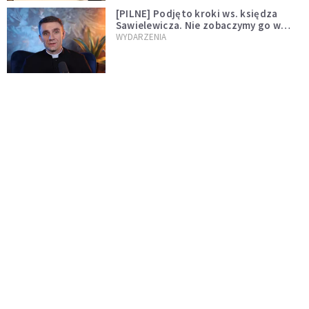
[PILNE] Podjęto kroki ws. księdza
Sawielewicza. Nie zobaczymy go w
mediach
WYDARZENIA