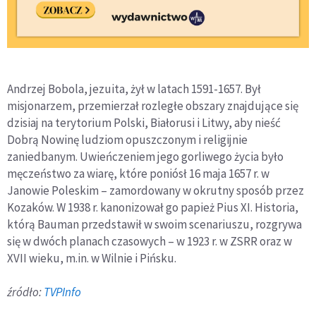
Andrzej Bobola, jezuita, żył w latach 1591-1657. Był
misjonarzem, przemierzał rozległe obszary znajdujące się
dzisiaj na terytorium Polski, Białorusi i Litwy, aby nieść
Dobrą Nowinę ludziom opuszczonym i religijnie
zaniedbanym. Uwieńczeniem jego gorliwego życia było
męczeństwo za wiarę, które poniósł 16 maja 1657 r. w
Janowie Poleskim – zamordowany w okrutny sposób przez
Kozaków. W 1938 r. kanonizował go papież Pius XI. Historia,
którą Bauman przedstawił w swoim scenariuszu, rozgrywa
się w dwóch planach czasowych – w 1923 r. w ZSRR oraz w
XVII wieku, m.in. w Wilnie i Pińsku.
źródło:
TVPInfo