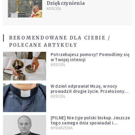
Dziękczynienia
KOŚCIÓŁ
REKOMENDOWANE DLA CIEBIE /
POLECANE ARTYKUŁY
Potrzebujesz pomocy? Pomodlimy się
w Twojej intencji
KOŚCIÓŁ
W dzień odprawiał Mszę, w nocy
prowadził drugie życie. Przełożony
kazał mu opuścić zakon
KOŚCIÓŁ
[PILNE] Nie żyje polski biskup. Jeszcze
tego samego dnia spowiadał i
sprawował Mszę świętą
WYDARZENIA