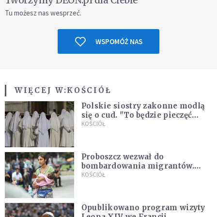
Tworzymy DEON.pl dla Ciebie
Tu możesz nas wesprzeć.
WSPOMÓŻ NAS
WIĘCEJ W:
KOŚCIÓŁ
Polskie siostry zakonne modlą
się o cud. "To będzie pieczęć
Pana Boga dla naszej wiary"
KOŚCIÓŁ
Proboszcz wezwał do
bombardowania migrantów.
"Masowy ogień przeciwko
KOŚCIÓŁ
najeźdźcom!"
Opublikowano program wizyty
Leona XIV we Francji