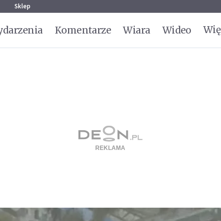
g
Sklep
Wię
darzenia
Komentarze
Wiara
Wideo