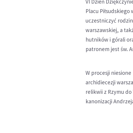
VI Dzień Dziękczyni
Placu Piłsudskiego 
uczestniczyć rodzin
warszawskiej, a ta
hutników i górali or
patronem jest św. A
W procesji niesione
archidiecezji wars
relikwii z Rzymu do
kanonizacji Andrzej