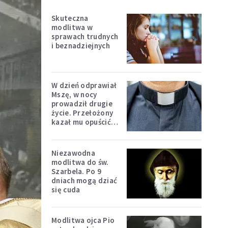
Skuteczna
modlitwa w
sprawach trudnych
i beznadziejnych
W dzień odprawiał
Mszę, w nocy
prowadził drugie
życie. Przełożony
kazał mu opuścić
zakon
Niezawodna
modlitwa do św.
Szarbela. Po 9
dniach mogą dziać
się cuda
Modlitwa ojca Pio