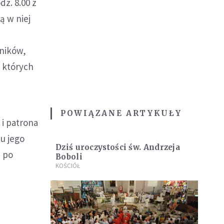
dz. 8.00 z
ą w niej
rników,
, których
POWIĄZANE ARTYKUŁY
 i patrona
u jego
Dziś uroczystości św. Andrzeja
e po
Boboli
KOŚCIÓŁ