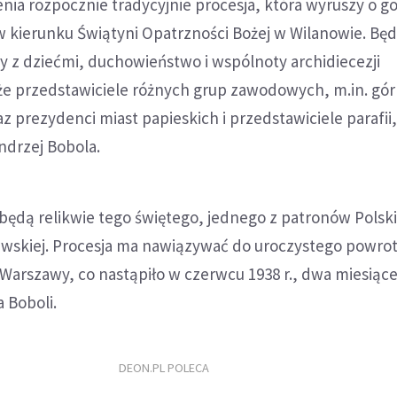
enia rozpocznie tradycyjnie procesja, która wyruszy o go
w kierunku Świątyni Opatrzności Bożej w Wilanowie. Będ
y z dziećmi, duchowieństwo i wspólnoty archidiecezji
kże przedstawiciele różnych grup zawodowych, m.in. gó
az prezydenci miast papieskich i przedstawiciele parafii
ndrzej Bobola.
 będą relikwie tego świętego, jednego z patronów Polski
zawskiej. Procesja ma nawiązywać do uroczystego powrot
 Warszawy, co nastąpiło w czerwcu 1938 r., dwa miesiąc
a Boboli.
DEON.PL POLECA