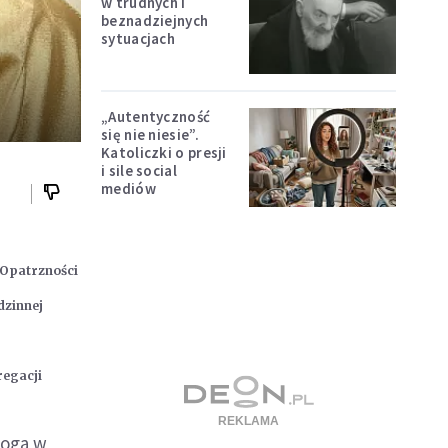
w trudnych i
beznadziejnych
sytuacjach
„Autentyczność
się nie niesie”.
Katoliczki o presji
i sile social
mediów
i Opatrzności
dzinnej
regacji
Boga w