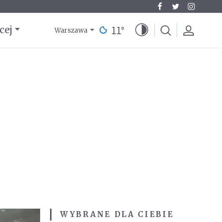
11
°
cej
Warszawa
WYBRANE DLA CIEBIE