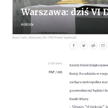
Warszawa: dziś VI 
KOŚCIÓŁ
Boże Ciało, Warszawa (for. PAP/Paweł Supernak)
13 lat temu
Szósty Dzień Dziękczynie
PAP / mh
Bożej. Do udziału w rozp
zachęca metropolita war
przewodniczyć będzie i h
Nauki Wiary.
- Słowo "dziękuję" 