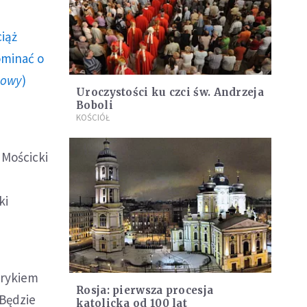
ciąż
ominać o
howy
)
Uroczystości ku czci św. Andrzeja
Boboli
KOŚCIÓŁ
 Mościcki
ki
nrykiem
Rosja: pierwsza procesja
 Będzie
katolicka od 100 lat