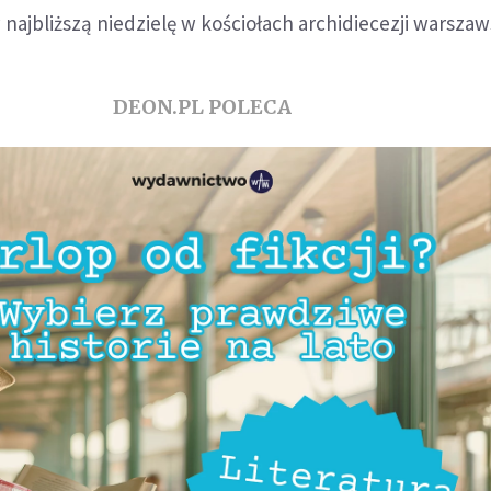
ajbliższą niedzielę w kościołach archidiecezji warszaws
DEON.PL POLECA