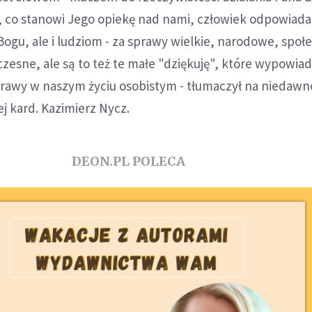
o, co stanowi Jego opiekę nad nami, człowiek odpowiad
ogu, ale i ludziom - za sprawy wielkie, narodowe, społ
czesne, ale są to też te małe "dziękuję", które wypowi
sprawy w naszym życiu osobistym - tłumaczył na niedawn
j kard. Kazimierz Nycz.
DEON.PL POLECA