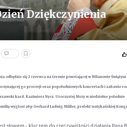
Dzień Dziękczynienia
nia odbędzie się 2 czerwca na terenie powstającej w Wilanowie Świątyn
oczynającej go procesji oraz popołudniowych koncertach i zabawie ro
szawski kard. Kazimierz Nycz. Uroczystej Mszy w niedzielne południe
omilię wygłosi abp Gerhard Ludwig Müller, prefekt watykańskiej Kong
jest słowem - kluczem do rzeczywistości działania Pana 