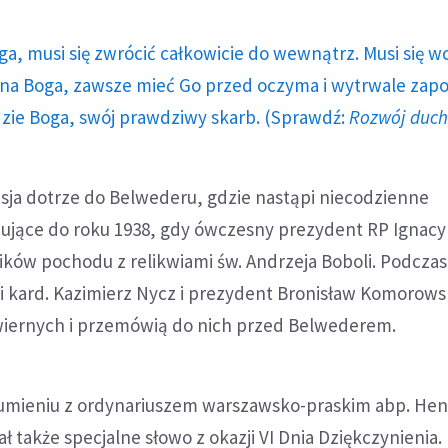
ga, musi się zwrócić całkowicie do wewnątrz. Musi się w
a Boga, zawsze mieć Go przed oczyma i wytrwale zap
dzie Boga, swój prawdziwy skarb. (Sprawdź:
Rozwój duc
esja dotrze do Belwederu, gdzie nastąpi niecodzienne
ujące do roku 1938, gdy ówczesny prezydent RP Ignacy
ików pochodu z relikwiami św. Andrzeja Boboli. Podczas
i kard. Kazimierz Nycz i prezydent Bronisław Komorows
wiernych i przemówią do nich przed Belwederem.
umieniu z ordynariuszem warszawsko-praskim abp. He
także specjalne słowo z okazji VI Dnia Dziękczynienia.