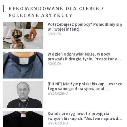
REKOMENDOWANE DLA CIEBIE /
POLECANE ARTYKUŁY
Potrzebujesz pomocy? Pomodlimy się
w Twojej intencji
KOŚCIÓŁ
W dzień odprawiał Mszę, w nocy
prowadził drugie życie. Przełożony
kazał mu opuścić zakon
KOŚCIÓŁ
[PILNE] Nie żyje polski biskup. Jeszcze
tego samego dnia spowiadał i
sprawował Mszę świętą
WYDARZENIA
Ksiądz zrezygnował z przyjęcia
święceń biskupich. "Jestem naprawdę
niegodny"
WYDARZENIA