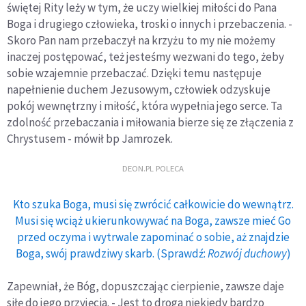
świętej Rity leży w tym, że uczy wielkiej miłości do Pana
Boga i drugiego człowieka, troski o innych i przebaczenia. -
Skoro Pan nam przebaczył na krzyżu to my nie możemy
inaczej postępować, też jesteśmy wezwani do tego, żeby
sobie wzajemnie przebaczać. Dzięki temu następuje
napełnienie duchem Jezusowym, człowiek odzyskuje
pokój wewnętrzny i miłość, która wypełnia jego serce. Ta
zdolność przebaczania i miłowania bierze się ze złączenia z
Chrystusem - mówił bp Jamrozek.
DEON.PL POLECA
Kto szuka Boga, musi się zwrócić całkowicie do wewnątrz.
Musi się wciąż ukierunkowywać na Boga, zawsze mieć Go
przed oczyma i wytrwale zapominać o sobie, aż znajdzie
Boga, swój prawdziwy skarb. (Sprawdź:
Rozwój duchowy
)
Zapewniał, że Bóg, dopuszczając cierpienie, zawsze daje
siłę do jego przyjęcia. - Jest to droga niekiedy bardzo