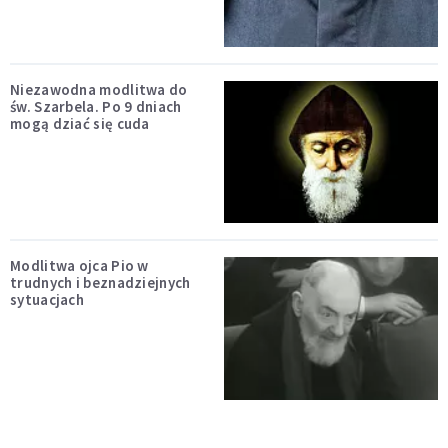
Niezawodna modlitwa do
św. Szarbela. Po 9 dniach
mogą dziać się cuda
Modlitwa ojca Pio w
trudnych i beznadziejnych
sytuacjach