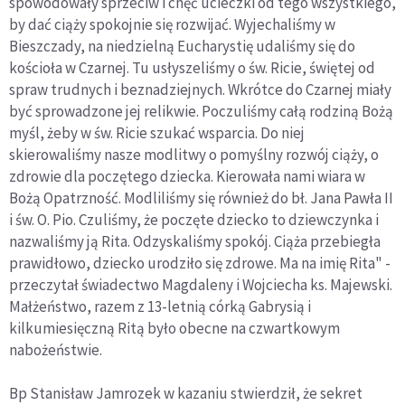
spowodowały sprzeciw i chęć ucieczki od tego wszystkiego,
by dać ciąży spokojnie się rozwijać. Wyjechaliśmy w
Bieszczady, na niedzielną Eucharystię udaliśmy się do
kościoła w Czarnej. Tu usłyszeliśmy o św. Ricie, świętej od
spraw trudnych i beznadziejnych. Wkrótce do Czarnej miały
być sprowadzone jej relikwie. Poczuliśmy całą rodziną Bożą
myśl, żeby w św. Ricie szukać wsparcia. Do niej
skierowaliśmy nasze modlitwy o pomyślny rozwój ciąży, o
zdrowie dla poczętego dziecka. Kierowała nami wiara w
Bożą Opatrzność. Modliliśmy się również do bł. Jana Pawła II
i św. O. Pio. Czuliśmy, że poczęte dziecko to dziewczynka i
nazwaliśmy ją Rita. Odzyskaliśmy spokój. Ciąża przebiegła
prawidłowo, dziecko urodziło się zdrowe. Ma na imię Rita" -
przeczytał świadectwo Magdaleny i Wojciecha ks. Majewski.
Małżeństwo, razem z 13-letnią córką Gabrysią i
kilkumiesięczną Ritą było obecne na czwartkowym
nabożeństwie.
Bp Stanisław Jamrozek w kazaniu stwierdził, że sekret