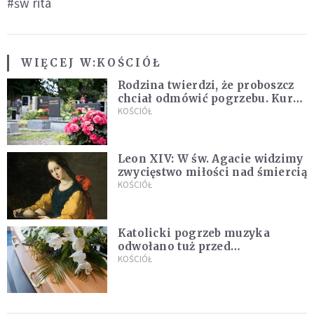
#św rita
WIĘCEJ W:
KOŚCIÓŁ
Rodzina twierdzi, że proboszcz
chciał odmówić pogrzebu. Kuria
zapowiada wyjaśnienia
KOŚCIÓŁ
Leon XIV: W św. Agacie widzimy
zwycięstwo miłości nad śmiercią
KOŚCIÓŁ
Katolicki pogrzeb muzyka
odwołano tuż przed
uroczystością. Powodem była
KOŚCIÓŁ
przynależność do masonerii