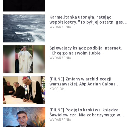
Karmelitanka utonęła, ratując
współsiostry. "To był jej ostatni gest
miłości"
WYDARZENIA
Śpiewający ksiądz podbija internet.
"Chcę go na swoim ślubie"
WYDARZENIA
[PILNE] Zmiany w archidiecezji
warszawskiej. Abp Adrian Galbas
wręczył dekrety nowym proboszczom
KOŚCIÓŁ
[PILNE] Podjęto kroki ws. księdza
Sawielewicza. Nie zobaczymy go w
mediach
WYDARZENIA