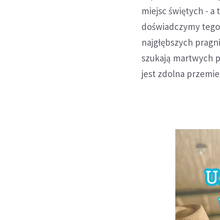
miejsc świętych - a
doświadczymy tego w
najgłębszych pragni
szukają martwych po
jest zdolna przemien