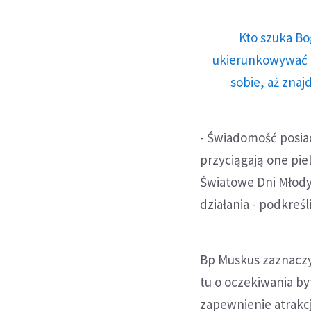
Kto szuka Bo
ukierunkowywać n
sobie, aż znaj
- Świadomość posiad
przyciągają one pie
Światowe Dni Młody
działania - podkreś
Bp Muskus zaznaczy
tu o oczekiwania b
zapewnienie atrakcj