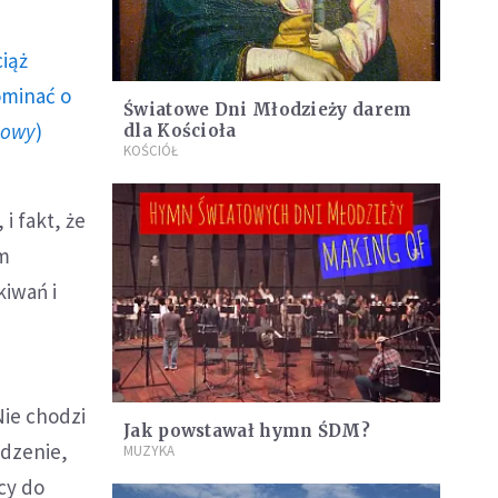
ciąż
ominać o
Światowe Dni Młodzieży darem
howy
)
dla Kościoła
KOŚCIÓŁ
i fakt, że
em
iwań i
Nie chodzi
Jak powstawał hymn ŚDM?
edzenie,
MUZYKA
ący do