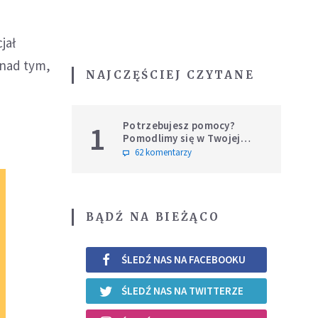
jał
 nad tym,
NAJCZĘŚCIEJ CZYTANE
Potrzebujesz pomocy?
1
Pomodlimy się w Twojej
intencji
62 komentarzy
BĄDŹ NA BIEŻĄCO
ŚLEDŹ NAS NA FACEBOOKU
ŚLEDŹ NAS NA TWITTERZE