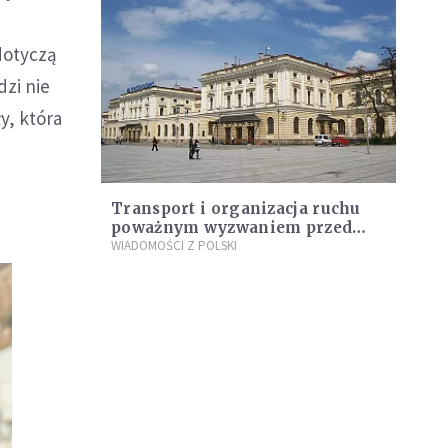
dotyczą
dzi nie
y, która
Transport i organizacja ruchu
poważnym wyzwaniem przed
ŚDM 2016
WIADOMOŚCI Z POLSKI