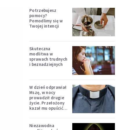
Potrzebujesz
pomocy?
Pomodlimy się w
Twojej intencji
Skuteczna
modlitwa w
sprawach trudnych
i beznadziejnych
W dzień odprawiał
Mszę, w nocy
prowadził drugie
życie. Przełożony
kazał mu opuścić
zakon
Niezawodna