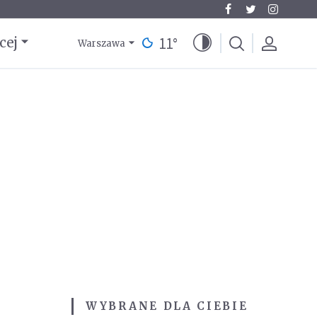
11
°
cej
Warszawa
WYBRANE DLA CIEBIE