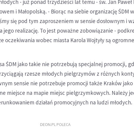
łodych - już ponad trzydzieści lat temu - św. Jan Paweł I
owem i Małopolską. - Biorąc na siebie organizację ŚDM 
iśmy się pod tym zaproszeniem w sensie dosłownym i wz
 jego realizację. To jest poważne zobowiązanie - podkre
że oczekiwania wobec miasta Karola Wojtyły są ogromne
 ŚDM jako takie nie potrzebują specjalnej promocji, g
 przyciągają rzesze młodych pielgrzymów z różnych kon
wnym sensie nie potrzebuje promocji także Kraków jako
ne miejsce na mapie miejsc pielgrzymkowych. Należy je
erunkowaniem działań promocyjnych na ludzi młodych.
DEON.PL POLECA