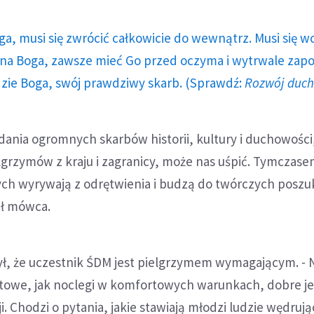
ga, musi się zwrócić całkowicie do wewnątrz. Musi się w
a Boga, zawsze mieć Go przed oczyma i wytrwale zap
dzie Boga, swój prawdziwy skarb. (Sprawdź:
Rozwój duc
ania ogromnych skarbów historii, kultury i duchowości, 
lgrzymów z kraju i zagranicy, może nas uśpić. Tymczas
ch wyrywają z odrętwienia i budzą do twórczych poszuk
lił mówca.
ł, że uczestnik ŚDM jest pielgrzymem wymagającym. - 
ytowe, jak noclegi w komfortowych warunkach, dobre j
i. Chodzi o pytania, jakie stawiają młodzi ludzie wędruj