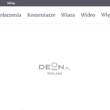
g
Sklep
Wię
darzenia
Komentarze
Wiara
Wideo