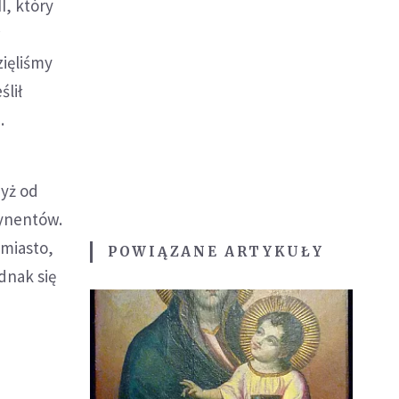
I, który
w
ięliśmy
ślił
.
dyż od
tynentów.
 miasto,
POWIĄZANE ARTYKUŁY
dnak się