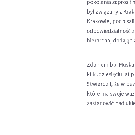
pokolenia zaprosił m
był związany z Krak
Krakowie, podpisal
odpowiedzialność za
hierarcha, dodając 
Zdaniem bp. Muskusa
kilkudziesięciu lat
Stwierdził, że w pe
które ma swoje waż
zastanowić nad uki