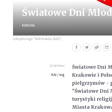
Światowe Dni Młodz
KOŚCIÓŁ
(oficjalne logo "ŚDM Kraków 2016")
11 lat temu
Światowe Dni M
Krakowie i Pols
KAI / mg
pielgrzymów - 
"Światowe Dni M
turystyki religi
Miasta Krakow