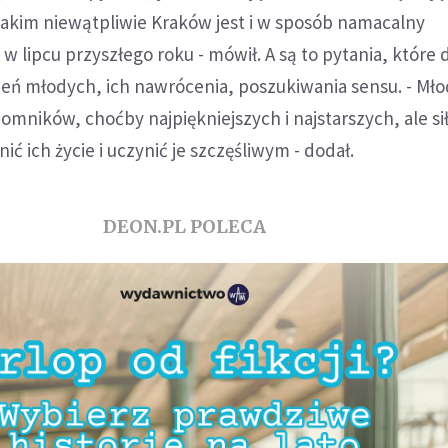
 takim niewątpliwie Kraków jest i w sposób namacalny
 lipcu przyszłego roku - mówił. A są to pytania, które 
eń młodych, ich nawrócenia, poszukiwania sensu. - Mło
mników, choćby najpiękniejszych i najstarszych, ale sił
ić ich życie i uczynić je szczęśliwym - dodał.
DEON.PL POLECA