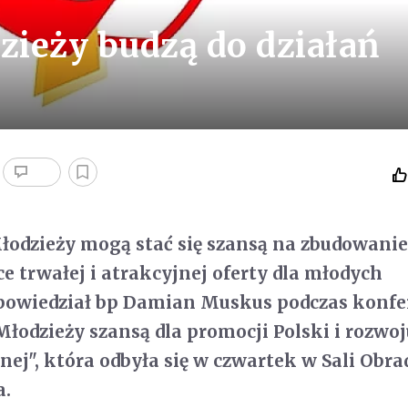
ieży budzą do działań
łodzieży mogą stać się szansą na zbudowani
ce trwałej i atrakcyjnej oferty dla młodych
powiedział bp Damian Muskus podczas konfe
łodzieży szansą dla promocji Polski i rozwoj
jnej", która odbyła się w czwartek w Sali Obr
a.