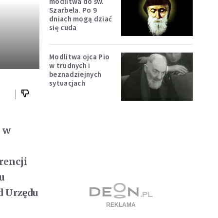
modlitwa do św.
Szarbela. Po 9
dniach mogą dziać
się cuda
Modlitwa ojca Pio
w trudnych i
beznadziejnych
sytuacjach
e w
rencji
u
ad Urzędu