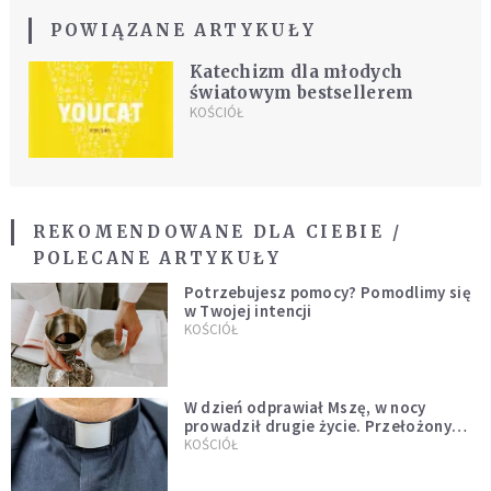
POWIĄZANE ARTYKUŁY
Katechizm dla młodych
światowym bestsellerem
KOŚCIÓŁ
REKOMENDOWANE DLA CIEBIE /
POLECANE ARTYKUŁY
Potrzebujesz pomocy? Pomodlimy się
w Twojej intencji
KOŚCIÓŁ
W dzień odprawiał Mszę, w nocy
prowadził drugie życie. Przełożony
kazał mu opuścić zakon
KOŚCIÓŁ