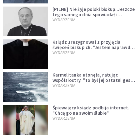
[PILNE] Nie żyje polski biskup. Jeszcze
tego samego dnia spowiadał i
sprawował Mszę świętą
WYDARZENIA
Ksiądz zrezygnował z przyjęcia
święceń biskupich. "Jestem naprawdę
niegodny"
WYDARZENIA
Karmelitanka utonęła, ratując
współsiostry. "To był jej ostatni gest
miłości"
WYDARZENIA
Śpiewający ksiądz podbija internet.
"Chcę go na swoim ślubie"
WYDARZENIA