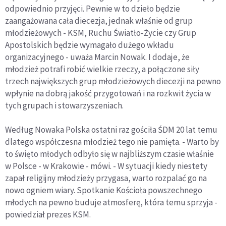
odpowiednio przyjęci. Pewnie w to dzieło będzie
zaangażowana cała diecezja, jednak właśnie od grup
młodzieżowych - KSM, Ruchu Światło-Życie czy Grup
Apostolskich będzie wymagało dużego wkładu
organizacyjnego - uważa Marcin Nowak. I dodaje, że
młodzież potrafi robić wielkie rzeczy, a połączone siły
trzech największych grup młodzieżowych diecezji na pewno
wpłynie na dobrą jakość przygotowań i na rozkwit życia w
tych grupach i stowarzyszeniach.
Według Nowaka Polska ostatni raz gościła ŚDM 20 lat temu
dlatego współczesna młodzież tego nie pamięta. - Warto by
to święto młodych odbyło się w najbliższym czasie właśnie
w Polsce - w Krakowie - mówi. - W sytuacji kiedy niestety
zapał religijny młodzieży przygasa, warto rozpalać go na
nowo ogniem wiary. Spotkanie Kościoła powszechnego
młodych na pewno buduje atmosferę, która temu sprzyja -
powiedział prezes KSM.