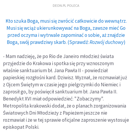
DEON.PL POLECA
Kto szuka Boga, musi się zwrócić całkowicie do wewnątrz.
Musi się wciąż ukierunkowywać na Boga, zawsze mieć Go
przed oczyma i wytrwale zapominać o sobie, aż znajdzie
Boga, swój prawdziwy skarb. (Sprawdź:
Rozwój duchowy
)
- Mam nadzieję, że po Rio de Janeiro młodzież świata
przyjedzie do Krakowa i spotka się przy wznoszonym
właśnie sanktuarium bł. Jana Pawła II - powiedział
papieskiej rozgłośni kard. Dziwisz. Wyznał, że rozmawiał już
z Ojcem Świętym w czasie jego pielgrzymki do Niemiec i
zaprosił go, by poświęcił sanktuarium bł. Jana Pawła II.
Benedykt XVI miał odpowiedzieć: "Zobaczymy".
Metropolita krakowski dodał, że o planach zorganizowania
Światowych Dni Młodzieży z Papieżem jeszcze nie
rozmawiał i że w tej sprawie oficjalne zaproszenie wystosuje
episkopat Polski.