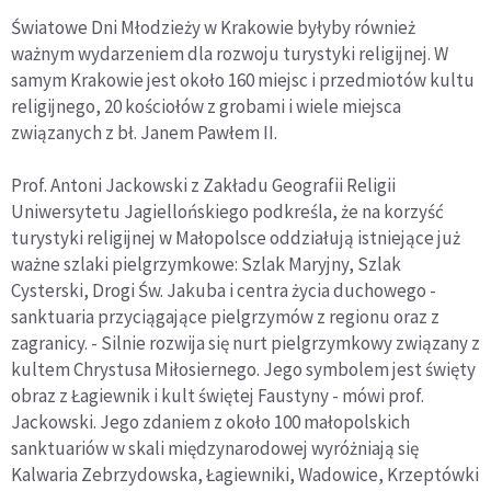
Światowe Dni Młodzieży w Krakowie byłyby również
ważnym wydarzeniem dla rozwoju turystyki religijnej. W
samym Krakowie jest około 160 miejsc i przedmiotów kultu
religijnego, 20 kościołów z grobami i wiele miejsca
związanych z bł. Janem Pawłem II.
Prof. Antoni Jackowski z Zakładu Geografii Religii
Uniwersytetu Jagiellońskiego podkreśla, że na korzyść
turystyki religijnej w Małopolsce oddziałują istniejące już
ważne szlaki pielgrzymkowe: Szlak Maryjny, Szlak
Cysterski, Drogi Św. Jakuba i centra życia duchowego -
sanktuaria przyciągające pielgrzymów z regionu oraz z
zagranicy. - Silnie rozwija się nurt pielgrzymkowy związany z
kultem Chrystusa Miłosiernego. Jego symbolem jest święty
obraz z Łagiewnik i kult świętej Faustyny - mówi prof.
Jackowski. Jego zdaniem z około 100 małopolskich
sanktuariów w skali międzynarodowej wyróżniają się
Kalwaria Zebrzydowska, Łagiewniki, Wadowice, Krzeptówki