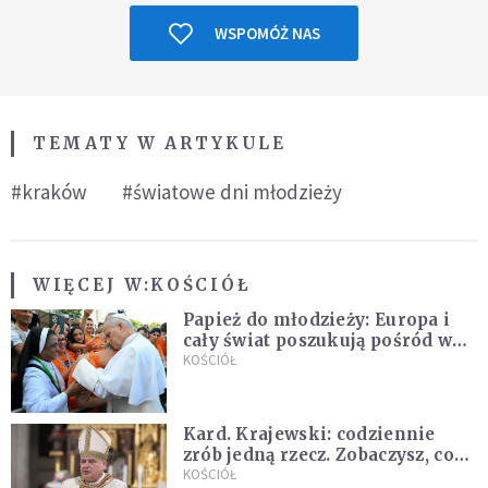
WSPOMÓŻ NAS
TEMATY W ARTYKULE
#kraków
#światowe dni młodzieży
WIĘCEJ W:
KOŚCIÓŁ
Papież do młodzieży: Europa i
cały świat poszukują pośród was
nowych świętych
KOŚCIÓŁ
Kard. Krajewski: codziennie
zrób jedną rzecz. Zobaczysz, co
stanie się z twoim życiem
KOŚCIÓŁ