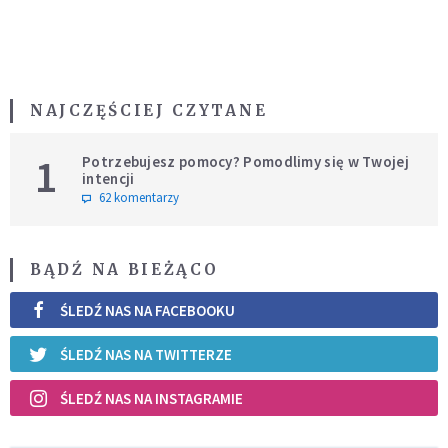
NAJCZĘŚCIEJ CZYTANE
1
Potrzebujesz pomocy? Pomodlimy się w Twojej
intencji
62 komentarzy
BĄDŹ NA BIEŻĄCO
ŚLEDŹ NAS NA FACEBOOKU
ŚLEDŹ NAS NA TWITTERZE
ŚLEDŹ NAS NA INSTAGRAMIE