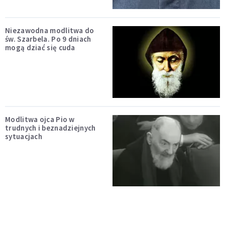
Niezawodna modlitwa do
św. Szarbela. Po 9 dniach
mogą dziać się cuda
Modlitwa ojca Pio w
trudnych i beznadziejnych
sytuacjach