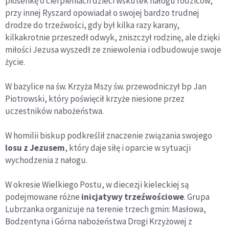
piosenkę o cierpieniach dzieci wskutek nałogu rodziców;
przy innej Ryszard opowiadał o swojej bardzo trudnej
drodze do trzeźwości, gdy był kilka razy karany,
kilkakrotnie przeszedł odwyk, zniszczył rodzinę, ale dzięki
miłości Jezusa wyszedł ze zniewolenia i odbudowuje swoje
życie.
W bazylice na św. Krzyża Mszy św. przewodniczył bp Jan
Piotrowski, który poświęcił krzyże niesione przez
uczestników nabożeństwa.
W homilii biskup podkreślił znaczenie związania swojego
losu z Jezusem
, który daje siłę i oparcie w sytuacji
wychodzenia z nałogu.
W okresie Wielkiego Postu, w diecezji kieleckiej są
podejmowane różne
inicjatywy trzeźwościowe
. Grupa
Lubrzanka organizuje na terenie trzech gmin: Masłowa,
Bodzentyna i Górna nabożeństwa Drogi Krzyżowej z