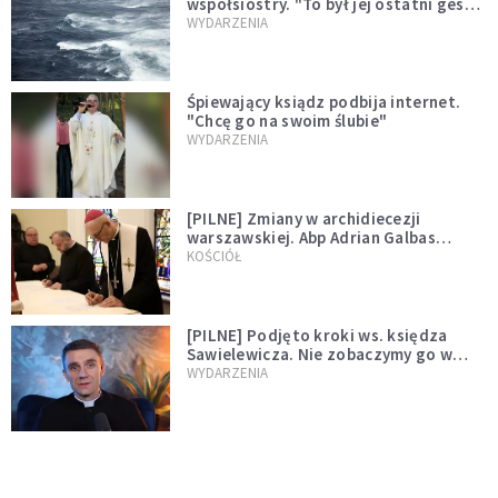
współsiostry. "To był jej ostatni gest
miłości"
WYDARZENIA
Śpiewający ksiądz podbija internet.
"Chcę go na swoim ślubie"
WYDARZENIA
[PILNE] Zmiany w archidiecezji
warszawskiej. Abp Adrian Galbas
wręczył dekrety nowym proboszczom
KOŚCIÓŁ
[PILNE] Podjęto kroki ws. księdza
Sawielewicza. Nie zobaczymy go w
mediach
WYDARZENIA