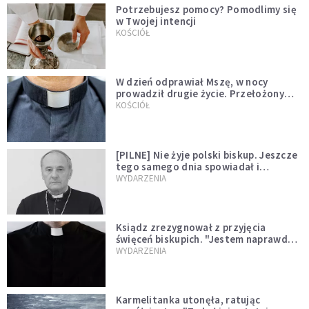
Potrzebujesz pomocy? Pomodlimy się
w Twojej intencji
KOŚCIÓŁ
W dzień odprawiał Mszę, w nocy
prowadził drugie życie. Przełożony
kazał mu opuścić zakon
KOŚCIÓŁ
[PILNE] Nie żyje polski biskup. Jeszcze
tego samego dnia spowiadał i
sprawował Mszę świętą
WYDARZENIA
Ksiądz zrezygnował z przyjęcia
święceń biskupich. "Jestem naprawdę
niegodny"
WYDARZENIA
Karmelitanka utonęła, ratując