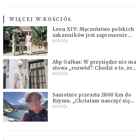
WIĘCEJ W:
KOŚCIÓŁ
Leon XIV: Męczeństwo polskich
zakonników jest zaproszeniem
do jedności i misji całego
KOŚCIÓŁ
Kościoła
Abp Galbas: W przysiędze nie ma
słowa „rozwód”. Chodzi o to, że
„cię nie opuszczę”
KOŚCIÓŁ
Samotnie przeszła 2800 km do
Rzymu. „Chciałam nauczyć się
ufać Bogu”
KOŚCIÓŁ