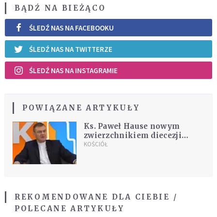
BĄDŹ NA BIEŻĄCO
ŚLEDŹ NAS NA FACEBOOKU
ŚLEDŹ NAS NA TWITTERZE
ŚLEDŹ NAS NA INSTAGRAMIE
POWIĄZANE ARTYKUŁY
Ks. Paweł Hause nowym
zwierzchnikiem diecezji
mazurskiej Kościoła
KOŚCIÓŁ
ewangelicko-augsburskiego
REKOMENDOWANE DLA CIEBIE /
POLECANE ARTYKUŁY