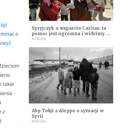
ciąż
Syryjczyk o wsparciu Caritas: ta
ominać o
pomoc jest ogromna i widzimy ją
każdego dnia
KOŚCIÓŁ
howy
)
 dzieciom
pierw
i takie
ienia -
n
e z
Abp Tobji z Aleppo o sytuacji w
Syrii
ż
KOŚCIÓŁ