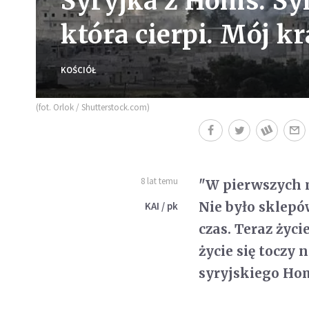
Syryjka z Homs: Syr
która cierpi. Mój k
KOŚCIÓŁ
(fot. Orlok / Shutterstock.com)
8 lat temu
"W pierwszych m
Nie było sklepó
KAI / pk
czas. Teraz życi
życie się toczy
syryjskiego Ho