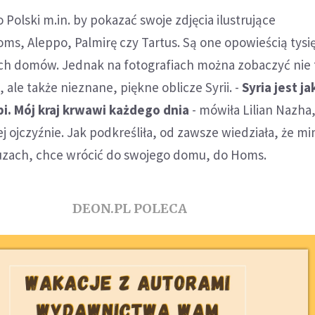
o Polski m.in. by pokazać swoje zdjęcia ilustrujące
, Aleppo, Palmirę czy Tartus. Są one opowieścią tysię
h domów. Jednak na fotografiach można zobaczyć nie 
 ale także nieznane, piękne oblicze Syrii. -
Syria jest j
rpi. Mój kraj krwawi każdego dnia
- mówiła Lilian Nazha
j ojczyźnie. Jak podkreśliła, od zawsze wiedziała, że m
gruzach, chce wrócić do swojego domu, do Homs.
DEON.PL POLECA