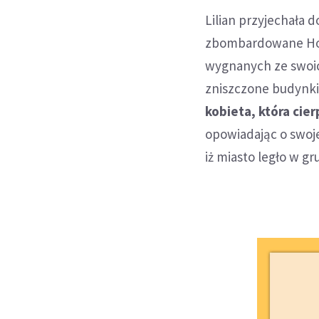
Lilian przyjechała d
zbombardowane Homs
wygnanych ze swoic
zniszczone budynki,
kobieta, która cie
opowiadając o swoje
iż miasto legło w 