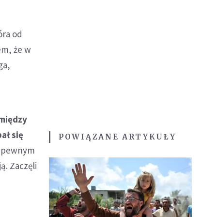
óra od
iem, że w
ga,
 między
ał się
POWIĄZANE ARTYKUŁY
po pewnym
ją. Zaczęli