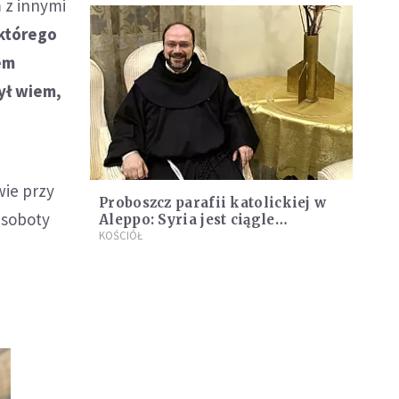
m z innymi
 którego
em
ył wiem,
wie przy
Proboszcz parafii katolickiej w
 soboty
Aleppo: Syria jest ciągle
miejscem walk, ale ludzie nie
KOŚCIÓŁ
tracą nadziei