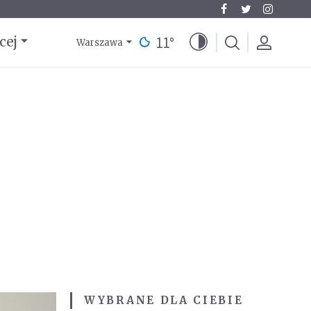
11
°
cej
Warszawa
WYBRANE DLA CIEBIE