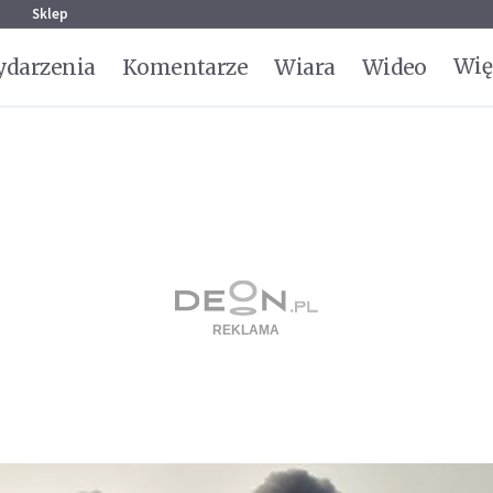
g
Sklep
Wię
darzenia
Komentarze
Wiara
Wideo