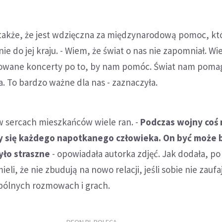
 także, że jest wdzięczna za międzynarodową pomoc, kt
ie do jej kraju. - Wiem, że świat o nas nie zapomniał. W
zowane koncerty po to, by nam pomóc. Świat nam poma
 To bardzo ważne dla nas - zaznaczyła.
w sercach mieszkańców wiele ran. -
Podczas wojny coś
y się każdego napotkanego człowieka. On być może b
yło straszne
- opowiadała autorka zdjęć. Jak dodała, 
eli, że nie zbudują na nowo relacji, jeśli sobie nie zaufa
pólnych rozmowach i grach.