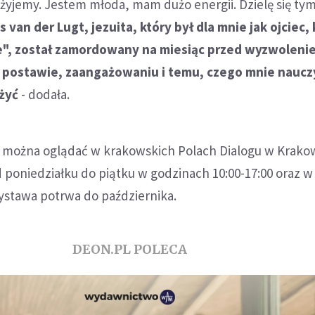
 żyjemy. Jestem młoda, mam dużo energii. Dzielę się ty
s van der Lugt, jezuita, który był dla mnie jak ojciec,
", został zamordowany na miesiąc przed wyzwoleni
go postawie, zaangażowaniu i temu, czego mnie naucz
 żyć
- dodała.
hy można oglądać w krakowskich Polach Dialogu w Krako
d poniedziałku do piątku w godzinach 10:00-17:00 oraz w
Wystawa potrwa do października.
DEON.PL POLECA