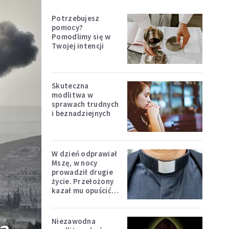
Potrzebujesz
pomocy?
Pomodlimy się w
Twojej intencji
Skuteczna
modlitwa w
sprawach trudnych
i beznadziejnych
W dzień odprawiał
Mszę, w nocy
prowadził drugie
życie. Przełożony
kazał mu opuścić
zakon
Niezawodna