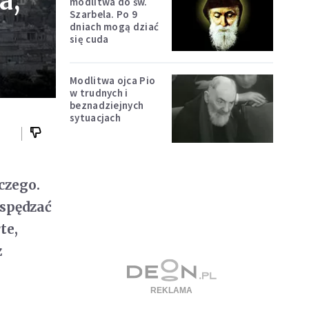
a,
modlitwa do św.
Szarbela. Po 9
dniach mogą dziać
się cuda
Modlitwa ojca Pio
w trudnych i
beznadziejnych
sytuacjach
czego.
 spędzać
te,
z