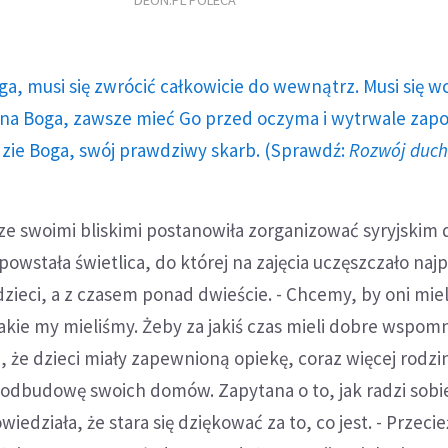
DEON.PL POLECA
ga, musi się zwrócić całkowicie do wewnątrz. Musi się w
a Boga, zawsze mieć Go przed oczyma i wytrwale zap
dzie Boga, swój prawdziwy skarb. (Sprawdź:
Rozwój duc
ze swoimi bliskimi postanowiła zorganizować syryjskim
powstała świetlica, do której na zajęcia uczęszczało naj
dzieci, a z czasem ponad dwieście. - Chcemy, by oni miel
akie my mieliśmy. Żeby za jakiś czas mieli dobre wspomn
, że dzieci miały zapewnioną opiekę, coraz więcej rodzi
 odbudowę swoich domów. Zapytana o to, jak radzi sobi
edziała, że stara się dziękować za to, co jest. - Przecie