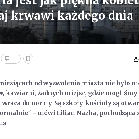
ia jest jak piękna kobiet
raj krwawi każdego dnia
iesiącach od wyzwolenia miasta nie było ni
w, kawiarni, żadnych miejsc, gdzie mogliśmy
e wraca do normy. Są szkoły, kościoły są otwar
 normalnie" - mówi Lilian Nazha, pochodząca 
ms.