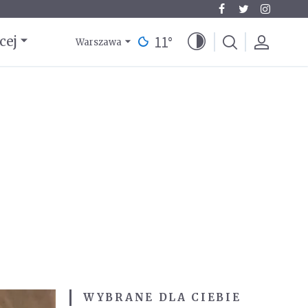
11
°
cej
Warszawa
WYBRANE DLA CIEBIE