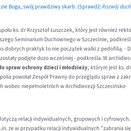
dzie Boga, swój prawdziwy skarb. (Sprawdź:
Rozwój duc
ołu ks. dr Krzysztof Łuszczek, który jest również rek
szego Seminarium Duchownego w Szczecinie, podkreśl
 dobrych praktyk to nie początek walki z pedofilią. - D
 zostały podjęte dużo wcześniej - podkreśla. W archidiece
do spraw ochrony dzieci i młodzieży
, którym jest ks. 
polia powołał Zespół Prawny do przeglądu spraw z zak
h wobec niepełnoletnich w Archidiecezji Szczecińsko-
dotyczą relacji indywidualnych, grupowych i cyfrowych.
in. że w przypadku relacji indywidualnych "zabrania się