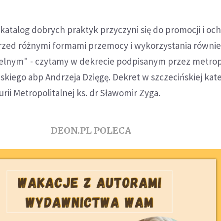
 katalog dobrych praktyk przyczyni się do promocji i oc
 przed różnymi formami przemocy i wykorzystania równi
elnym" - czytamy w dekrecie podpisanym przez metrop
kiego abp Andrzeja Dzięgę. Dekret w szczecińskiej kat
rii Metropolitalnej ks. dr Sławomir Zyga.
DEON.PL POLECA