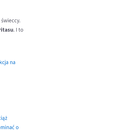
 świeccy.
ritasu
. I to
kcja na
ciąż
ominać o