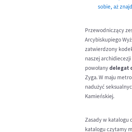
sobie, aż znaj
Przewodniczący zesp
Arcybiskupiego Wyż
zatwierdzony kodeks
naszej archidiecezji
powołany
delegat 
Zyga. W maju metro
nadużyć seksualnyc
Kamieńskiej.
Zasady w katalogu 
katalogu czytamy m.