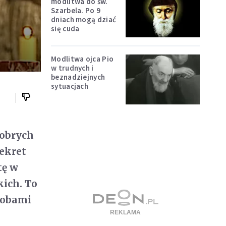
modlitwa do św.
Szarbela. Po 9
dniach mogą dziać
się cuda
Modlitwa ojca Pio
w trudnych i
beznadziejnych
sytuacjach
dobrych
Dekret
tę w
kich. To
osobami