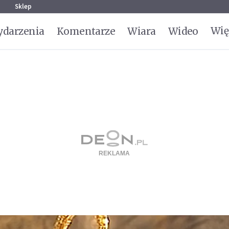
g
Sklep
Wię
darzenia
Komentarze
Wiara
Wideo