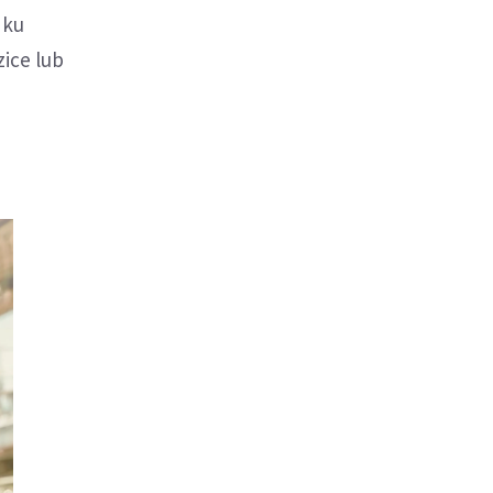
dku
ice lub