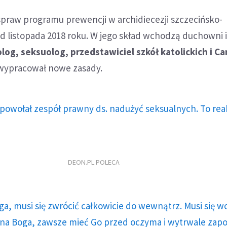
spraw programu prewencji w archidiecezji szczecińsko-
od listopada 2018 roku. W jego skład wchodzą duchowni i
log, seksuolog, przedstawiciel szkół katolickich i Ca
 wypracował nowe zasady.
powołał zespół prawny ds. nadużyć seksualnych. To rea
DEON.PL POLECA
ga, musi się zwrócić całkowicie do wewnątrz. Musi się w
a Boga, zawsze mieć Go przed oczyma i wytrwale zap