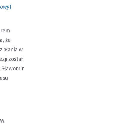
howy
)
torem
a, że
ziałania w
zji został
dr Sławomir
resu
 W