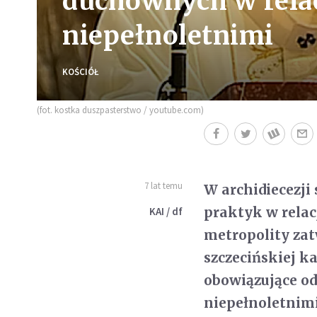
duchownych w rela
niepełnoletnimi
KOŚCIÓŁ
(fot. kostka duszpasterstwo / youtube.com)
7 lat temu
W archidiecezji
praktyk w relac
KAI / df
metropolity zat
szczecińskiej k
obowiązujące od
niepełnoletnimi 