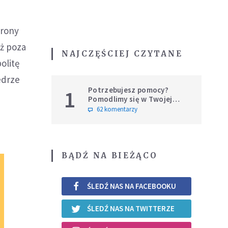
hrony
eż poza
NAJCZĘŚCIEJ CZYTANE
olitę
edrze
Potrzebujesz pomocy?
1
Pomodlimy się w Twojej
intencji
62 komentarzy
BĄDŹ NA BIEŻĄCO
ŚLEDŹ NAS NA FACEBOOKU
ŚLEDŹ NAS NA TWITTERZE