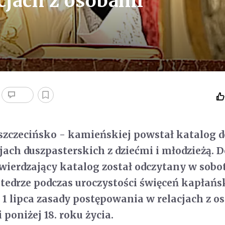
cjach z osobami
 szczecińsko - kamieńskiej powstał katalog 
jach duszpasterskich z dziećmi i młodzieżą. 
wierdzający katalog został odczytany w sobo
atedrze podczas uroczystości święceń kapłańs
 1 lipca zasady postępowania w relacjach z 
poniżej 18. roku życia.