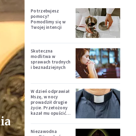
Potrzebujesz
pomocy?
Pomodlimy się w
Twojej intencji
Skuteczna
modlitwa w
sprawach trudnych
i beznadziejnych
W dzień odprawiał
Mszę, w nocy
prowadził drugie
życie. Przełożony
kazał mu opuścić
ia
zakon
Niezawodna