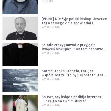
kazał mu opuścić zakon
KOŚCIÓŁ
[PILNE] Nie żyje polski biskup. Jeszcze
tego samego dnia spowiadał i
sprawował Mszę świętą
WYDARZENIA
Ksiądz zrezygnował z przyjęcia
święceń biskupich. "Jestem naprawdę
niegodny"
WYDARZENIA
Karmelitanka utonęła, ratując
współsiostry. "To był jej ostatni gest
miłości"
WYDARZENIA
Śpiewający ksiądz podbija internet.
"Chcę go na swoim ślubie"
WYDARZENIA