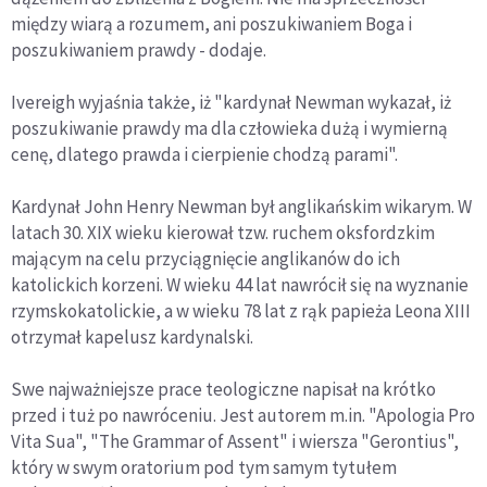
między wiarą a rozumem, ani poszukiwaniem Boga i
poszukiwaniem prawdy - dodaje.
Ivereigh wyjaśnia także, iż "kardynał Newman wykazał, iż
poszukiwanie prawdy ma dla człowieka dużą i wymierną
cenę, dlatego prawda i cierpienie chodzą parami".
Kardynał John Henry Newman był anglikańskim wikarym. W
latach 30. XIX wieku kierował tzw. ruchem oksfordzkim
mającym na celu przyciągnięcie anglikanów do ich
katolickich korzeni. W wieku 44 lat nawrócił się na wyznanie
rzymskokatolickie, a w wieku 78 lat z rąk papieża Leona XIII
otrzymał kapelusz kardynalski.
Swe najważniejsze prace teologiczne napisał na krótko
przed i tuż po nawróceniu. Jest autorem m.in. "Apologia Pro
Vita Sua", "The Grammar of Assent" i wiersza "Gerontius",
który w swym oratorium pod tym samym tytułem