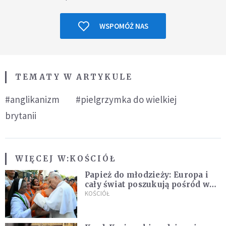
WSPOMÓŻ NAS
TEMATY W ARTYKULE
#anglikanizm
#pielgrzymka do wielkiej
brytanii
WIĘCEJ W:
KOŚCIÓŁ
Papież do młodzieży: Europa i
cały świat poszukują pośród was
nowych świętych
KOŚCIÓŁ