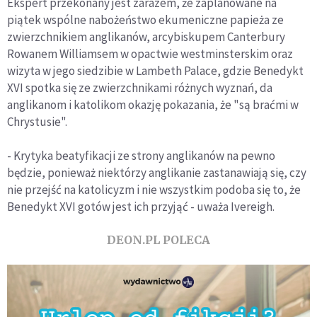
Ekspert przekonany jest zarazem, że zaplanowane na
piątek wspólne nabożeństwo ekumeniczne papieża ze
zwierzchnikiem anglikanów, arcybiskupem Canterbury
Rowanem Williamsem w opactwie westminsterskim oraz
wizyta w jego siedzibie w Lambeth Palace, gdzie Benedykt
XVI spotka się ze zwierzchnikami różnych wyznań, da
anglikanom i katolikom okazję pokazania, że "są braćmi w
Chrystusie".
- Krytyka beatyfikacji ze strony anglikanów na pewno
będzie, ponieważ niektórzy anglikanie zastanawiają się, czy
nie przejść na katolicyzm i nie wszystkim podoba się to, że
Benedykt XVI gotów jest ich przyjąć - uważa Ivereigh.
DEON.PL POLECA