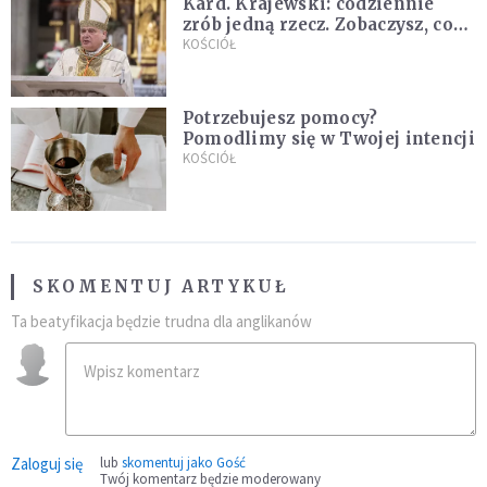
Kard. Krajewski: codziennie
zrób jedną rzecz. Zobaczysz, co
stanie się z twoim życiem
KOŚCIÓŁ
Potrzebujesz pomocy?
Pomodlimy się w Twojej intencji
KOŚCIÓŁ
SKOMENTUJ ARTYKUŁ
Ta beatyfikacja będzie trudna dla anglikanów
Zaloguj się
lub
skomentuj jako Gość
Twój komentarz będzie moderowany