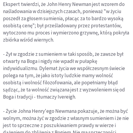
Ekspert twierdzi, że John Henry Newman jest wzorem do
naśladowania w dzisiejszych czasach, ponieważ "w życiu
poszedł za głosem sumienia, płacąc za to bardzo wysoką
osobistą cenę"; był prześladowany przez protestantów,
wytoczono mu proces i wymierzono grzywnę, którą pokryła
zbiórka wśród wiernych.
- Żył w zgodzie z sumieniem w taki sposób, że zawsze był
otwarty na Boga i nigdy nie wpadł w pułapkę
indywidualizmu. Dylemat życia we współczesnym świecie
polega na tym, że jako istoty ludzkie mamy wolność
osobistą i wolność filozofowania, ale popełniamy błąd
sądząc, że ta wolność związana jest z wyzwoleniem się od
Boga i tradycji - tłumaczy Ivereigh.
- Życie Johna Henry'ego Newmana pokazuje, że można być
wolnym, można żyć w zgodzie z własnym sumieniem i że nie
jest to sprzeczne z poszukiwaniem prawdy w wierze i
dążeniem do zbliżenia z Bogiem. Nie ma sprzeczności