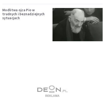
Modlitwa ojca Pio w
trudnych i beznadziejnych
sytuacjach