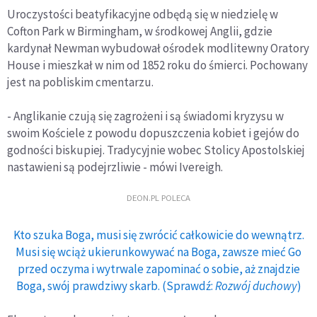
Uroczystości beatyfikacyjne odbędą się w niedzielę w
Cofton Park w Birmingham, w środkowej Anglii, gdzie
kardynał Newman wybudował ośrodek modlitewny Oratory
House i mieszkał w nim od 1852 roku do śmierci. Pochowany
jest na pobliskim cmentarzu.
- Anglikanie czują się zagrożeni i są świadomi kryzysu w
swoim Kościele z powodu dopuszczenia kobiet i gejów do
godności biskupiej. Tradycyjnie wobec Stolicy Apostolskiej
nastawieni są podejrzliwie - mówi Ivereigh.
DEON.PL POLECA
Kto szuka Boga, musi się zwrócić całkowicie do wewnątrz.
Musi się wciąż ukierunkowywać na Boga, zawsze mieć Go
przed oczyma i wytrwale zapominać o sobie, aż znajdzie
Boga, swój prawdziwy skarb. (Sprawdź:
Rozwój duchowy
)