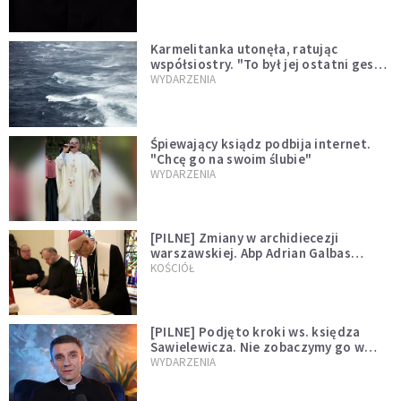
Karmelitanka utonęła, ratując
współsiostry. "To był jej ostatni gest
miłości"
WYDARZENIA
Śpiewający ksiądz podbija internet.
"Chcę go na swoim ślubie"
WYDARZENIA
[PILNE] Zmiany w archidiecezji
warszawskiej. Abp Adrian Galbas
wręczył dekrety nowym proboszczom
KOŚCIÓŁ
[PILNE] Podjęto kroki ws. księdza
Sawielewicza. Nie zobaczymy go w
mediach
WYDARZENIA