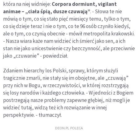
która na niej widnieje:
Corpora dormiunt, vigilant
animae – „ciała śpią, dusze czuwają”
. - Słowa te nie
mówią o tym, co się stało pięć miesięcy temu, tylko o tym,
co się dzieje teraz i nie o tym, co te 96 osób czyniło kiedyś,
ale o tym, co czynią obecnie - mówił metropolita krakowski.
- Nasza wiara każe nam widzieć ich śmierć jako sen, a ich
stan nie jako unicestwienie czy bezczynność, ale przeciwnie
jako „czuwanie” - powiedział.
Zdaniem hierarchy los Polski, sprawy, którym służyli
tragicznie zmarli, nie stały się im obojętne, ale „czuwają”
przy nich w Bogu, w rzeczywistości, w której rozstrzygają
się losy narodów i każdego człowieka. - W jedności z Bogiem
postrzegają nasze problemy zapewne głębiej, niż mogli je
widzieć tutaj, widzą też ich rozwiązanie w innej
perspektywie. - tłumaczył.
DEON.PL POLECA