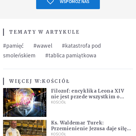
WSPOMÓŻ NAS
TEMATY W ARTYKULE
#pamięć
#wawel
#katastrofa pod
smoleńskiem
#tablica pamiątkowa
WIĘCEJ W:
KOŚCIÓŁ
Filozof: encyklika Leona XIV
nie jest przede wszystkim o
sztucznej inteligencji
KOŚCIÓŁ
Ks. Waldemar Turek:
Przemienienie Jezusa daje siłę
do pokonywania przeciwności
KOŚCIÓŁ