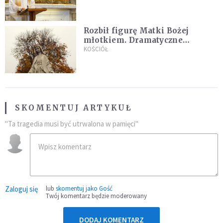
Rozbił figurę Matki Bożej
młotkiem. Dramatyczne
nagranie w sieci
KOŚCIÓŁ
SKOMENTUJ ARTYKUŁ
"Ta tragedia musi być utrwalona w pamięci"
Zaloguj się
lub
skomentuj jako Gość
Twój komentarz będzie moderowany
DODAJ KOMENTARZ