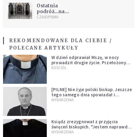
Ostatnia
podróż...na
Wawel
CZASOPISMA
REKOMENDOWANE DLA CIEBIE /
POLECANE ARTYKUŁY
W dzień odprawiał Mszę, w nocy
prowadził drugie życie. Przełożony
kazał mu opuścić zakon
KOŚCIÓŁ
[PILNE] Nie żyje polski biskup. Jeszcze
tego samego dnia spowiadał i
sprawował Mszę świętą
WYDARZENIA
Ksiądz zrezygnował z przyjęcia
święceń biskupich. "Jestem naprawdę
niegodny"
WYDARZENIA