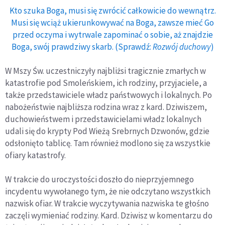
Kto szuka Boga, musi się zwrócić całkowicie do wewnątrz.
Musi się wciąż ukierunkowywać na Boga, zawsze mieć Go
przed oczyma i wytrwale zapominać o sobie, aż znajdzie
Boga, swój prawdziwy skarb. (Sprawdź:
Rozwój duchowy
)
W Mszy Św. uczestniczyły najbliżsi tragicznie zmarłych w
katastrofie pod Smoleńskiem, ich rodziny, przyjaciele, a
także przedstawiciele władz państwowych i lokalnych. Po
nabożeństwie najbliższa rodzina wraz z kard. Dziwiszem,
duchowieństwem i przedstawicielami władz lokalnych
udali się do krypty Pod Wieżą Srebrnych Dzwonów, gdzie
odsłonięto tablicę. Tam również modlono się za wszystkie
ofiary katastrofy.
W trakcie do uroczystości doszło do nieprzyjemnego
incydentu wywołanego tym, że nie odczytano wszystkich
nazwisk ofiar. W trakcie wyczytywania nazwiska te głośno
zaczęli wymieniać rodziny. Kard. Dziwisz w komentarzu do