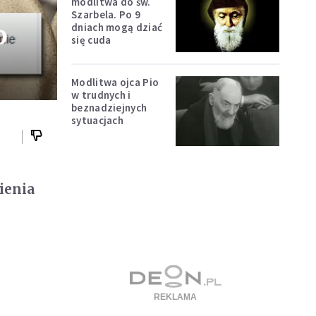
modlitwa do św.
Szarbela. Po 9
o
dniach mogą dziać
się cuda
Modlitwa ojca Pio
w trudnych i
beznadziejnych
sytuacjach
ienia