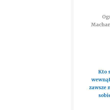
Ogr
Machars
Kto 
wewnątr
zawsze 
sobi