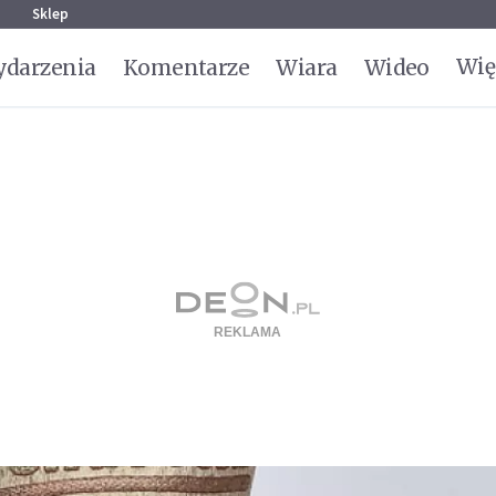
g
Sklep
Wię
darzenia
Komentarze
Wiara
Wideo