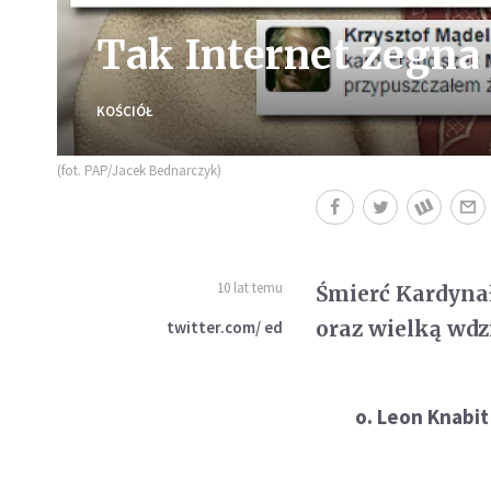
Tak Internet żegna
KOŚCIÓŁ
(fot. PAP/Jacek Bednarczyk)
10 lat temu
Śmierć Kardyna
oraz wielką wdzi
twitter.com/ ed
o. Leon Knabi