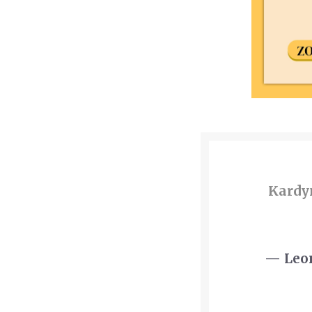
Kardy
— Leon