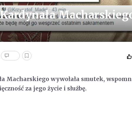
 Kardynała Macharskieg
ła Macharskiego wywołała smutek, wspomn
ęczność za jego życie i służbę.
t