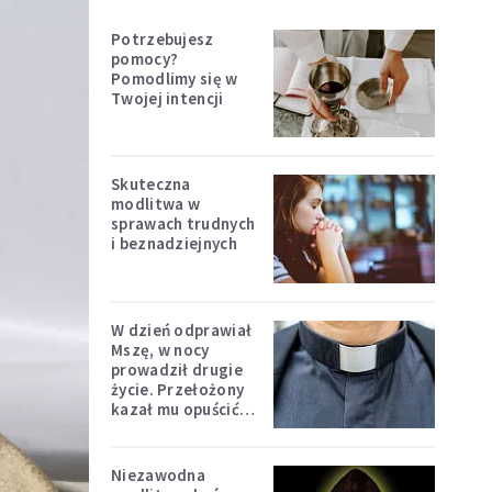
Potrzebujesz
pomocy?
Pomodlimy się w
Twojej intencji
Skuteczna
modlitwa w
sprawach trudnych
i beznadziejnych
W dzień odprawiał
Mszę, w nocy
prowadził drugie
życie. Przełożony
kazał mu opuścić
zakon
Niezawodna