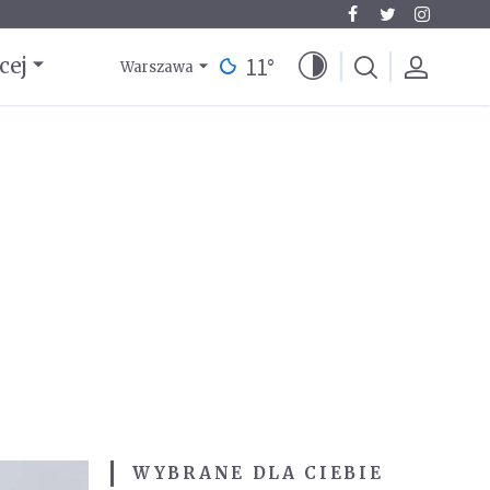
11
°
cej
Warszawa
WYBRANE DLA CIEBIE