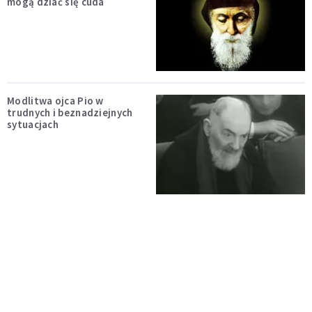
mogą dziać się cuda
Modlitwa ojca Pio w
trudnych i beznadziejnych
sytuacjach