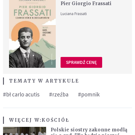
Pier Giorgio Frassati
Luciana Frassati
SPRAWDŹ CENĘ
TEMATY W ARTYKULE
#bł carlo acutis
#rzeźba
#pomnik
WIĘCEJ W:
KOŚCIÓŁ
Polskie siostry zakonne modlą