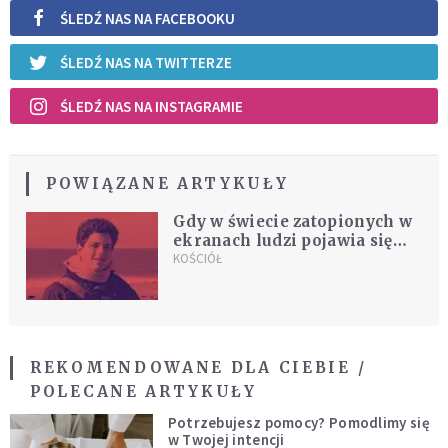
ŚLEDŹ NAS NA FACEBOOKU
ŚLEDŹ NAS NA TWITTERZE
ŚLEDŹ NAS NA INSTAGRAMIE
POWIĄZANE ARTYKUŁY
Gdy w świecie zatopionych w
ekranach ludzi pojawia się
ktoś z jasnym planem na
KOŚCIÓŁ
życie
REKOMENDOWANE DLA CIEBIE /
POLECANE ARTYKUŁY
Potrzebujesz pomocy? Pomodlimy się
w Twojej intencji