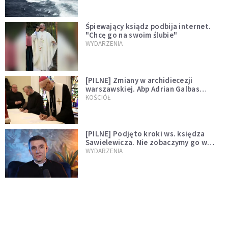
Śpiewający ksiądz podbija internet.
"Chcę go na swoim ślubie"
WYDARZENIA
[PILNE] Zmiany w archidiecezji
warszawskiej. Abp Adrian Galbas
wręczył dekrety nowym proboszczom
KOŚCIÓŁ
[PILNE] Podjęto kroki ws. księdza
Sawielewicza. Nie zobaczymy go w
mediach
WYDARZENIA