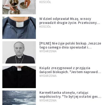
KOŚCIÓŁ
W dzień odprawiał Mszę, w nocy
prowadził drugie życie. Przełożony
kazał mu opuścić zakon
KOŚCIÓŁ
[PILNE] Nie żyje polski biskup. Jeszcze
tego samego dnia spowiadał i
sprawował Mszę świętą
WYDARZENIA
Ksiądz zrezygnował z przyjęcia
święceń biskupich. "Jestem naprawdę
niegodny"
WYDARZENIA
Karmelitanka utonęła, ratując
współsiostry. "To był jej ostatni gest
miłości"
WYDARZENIA