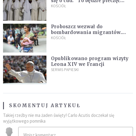
się o cud. "To będzie pieczęć
Pana Boga dla naszej wiary"
KOŚCIÓŁ
Proboszcz wezwał do
bombardowania migrantów.
"Masowy ogień przeciwko
KOŚCIÓŁ
najeźdźcom!"
Opublikowano program wizyty
Leona XIV we Francji
SERWIS PAPIESKI
SKOMENTUJ ARTYKUŁ
Takiej rzeźby nie ma żaden święty! Carlo Acutis doczekał się
wyjątkowego pomnika