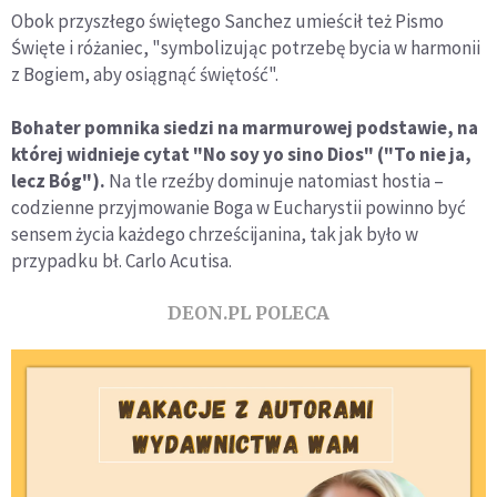
Obok przyszłego świętego Sanchez umieścił też Pismo
Święte i różaniec, "symbolizując potrzebę bycia w harmonii
z Bogiem, aby osiągnąć świętość".
Bohater pomnika siedzi na marmurowej podstawie, na
której widnieje cytat "No soy yo sino Dios" ("To nie ja,
lecz Bóg").
Na tle rzeźby dominuje natomiast hostia –
codzienne przyjmowanie Boga w Eucharystii powinno być
sensem życia każdego chrześcijanina, tak jak było w
przypadku bł. Carlo Acutisa.
DEON.PL POLECA