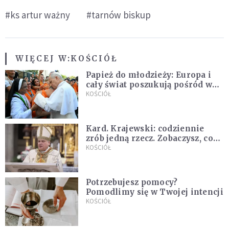
#ks artur ważny
#tarnów biskup
WIĘCEJ W:
KOŚCIÓŁ
Papież do młodzieży: Europa i
cały świat poszukują pośród was
nowych świętych
KOŚCIÓŁ
Kard. Krajewski: codziennie
zrób jedną rzecz. Zobaczysz, co
stanie się z twoim życiem
KOŚCIÓŁ
Potrzebujesz pomocy?
Pomodlimy się w Twojej intencji
KOŚCIÓŁ