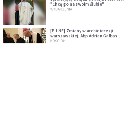
"Chcę go na swoim ślubie"
WYDARZENIA
[PILNE] Zmiany w archidiecezji
warszawskiej. Abp Adrian Galbas
wręczył dekrety nowym proboszczom
KOŚCIÓŁ
[PILNE] Podjęto kroki ws. księdza
Sawielewicza. Nie zobaczymy go w
mediach
WYDARZENIA