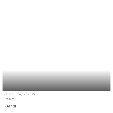
(fot. YouTube / RDN TV)
5 lat temu
KAI / df