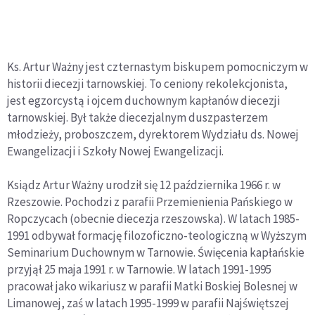
Ks. Artur Ważny jest czternastym biskupem pomocniczym w
historii diecezji tarnowskiej. To ceniony rekolekcjonista,
jest egzorcystą i ojcem duchownym kapłanów diecezji
tarnowskiej. Był także diecezjalnym duszpasterzem
młodzieży, proboszczem, dyrektorem Wydziału ds. Nowej
Ewangelizacji i Szkoły Nowej Ewangelizacji.
Ksiądz Artur Ważny urodził się 12 października 1966 r. w
Rzeszowie. Pochodzi z parafii Przemienienia Pańskiego w
Ropczycach (obecnie diecezja rzeszowska). W latach 1985-
1991 odbywał formację filozoficzno-teologiczną w Wyższym
Seminarium Duchownym w Tarnowie. Święcenia kapłańskie
przyjął 25 maja 1991 r. w Tarnowie. W latach 1991-1995
pracował jako wikariusz w parafii Matki Boskiej Bolesnej w
Limanowej, zaś w latach 1995-1999 w parafii Najświętszej