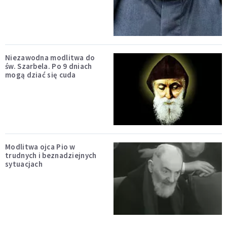
Niezawodna modlitwa do
św. Szarbela. Po 9 dniach
mogą dziać się cuda
Modlitwa ojca Pio w
trudnych i beznadziejnych
sytuacjach