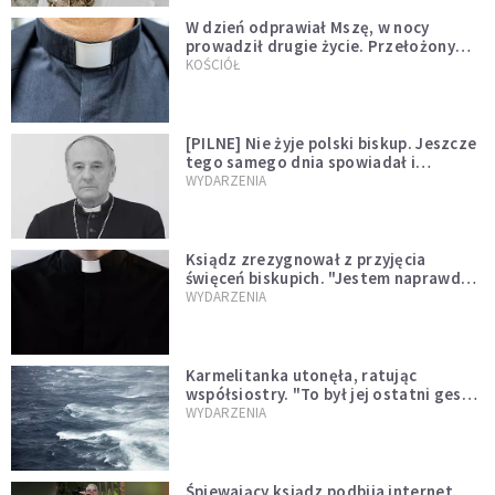
W dzień odprawiał Mszę, w nocy
prowadził drugie życie. Przełożony
kazał mu opuścić zakon
KOŚCIÓŁ
[PILNE] Nie żyje polski biskup. Jeszcze
tego samego dnia spowiadał i
sprawował Mszę świętą
WYDARZENIA
Ksiądz zrezygnował z przyjęcia
święceń biskupich. "Jestem naprawdę
niegodny"
WYDARZENIA
Karmelitanka utonęła, ratując
współsiostry. "To był jej ostatni gest
miłości"
WYDARZENIA
Śpiewający ksiądz podbija internet.