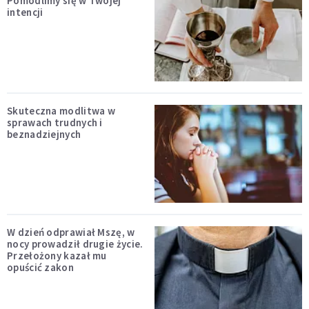
Pomodlimy się w Twojej
intencji
Skuteczna modlitwa w
sprawach trudnych i
beznadziejnych
W dzień odprawiał Mszę, w
nocy prowadził drugie życie.
Przełożony kazał mu
opuścić zakon