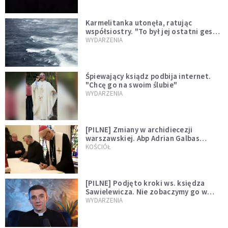
Karmelitanka utonęła, ratując
współsiostry. "To był jej ostatni gest
miłości"
WYDARZENIA
Śpiewający ksiądz podbija internet.
"Chcę go na swoim ślubie"
WYDARZENIA
[PILNE] Zmiany w archidiecezji
warszawskiej. Abp Adrian Galbas
wręczył dekrety nowym proboszczom
KOŚCIÓŁ
[PILNE] Podjęto kroki ws. księdza
Sawielewicza. Nie zobaczymy go w
mediach
WYDARZENIA