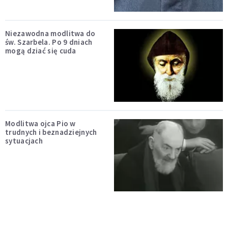
Niezawodna modlitwa do
św. Szarbela. Po 9 dniach
mogą dziać się cuda
Modlitwa ojca Pio w
trudnych i beznadziejnych
sytuacjach