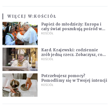
WIĘCEJ W:
KOŚCIÓŁ
Papież do młodzieży: Europa i
cały świat poszukują pośród was
nowych świętych
KOŚCIÓŁ
Kard. Krajewski: codziennie
zrób jedną rzecz. Zobaczysz, co
stanie się z twoim życiem
KOŚCIÓŁ
Potrzebujesz pomocy?
Pomodlimy się w Twojej intencji
KOŚCIÓŁ