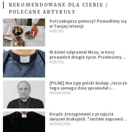
REKOMENDOWANE DLA CIEBIE /
POLECANE ARTYKUŁY
Potrzebujesz pomocy? Pomodlimy się
w Twojej intencji
KOŚCIÓŁ
W dzień odprawiał Mszę, w nocy
prowadził drugie życie. Przełożony
kazał mu opuścić zakon
KOŚCIÓŁ
[PILNE] Nie żyje polski biskup. Jeszcze
tego samego dnia spowiadał i
sprawował Mszę świętą
WYDARZENIA
Ksiądz zrezygnował z przyjęcia
święceń biskupich. "Jestem naprawdę
niegodny"
WYDARZENIA