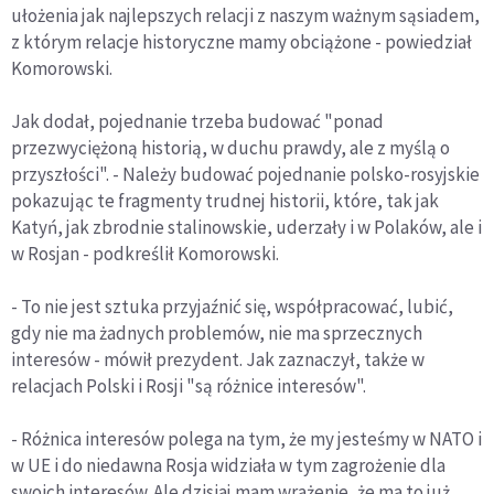
ułożenia jak najlepszych relacji z naszym ważnym sąsiadem,
z którym relacje historyczne mamy obciążone - powiedział
Komorowski.
Jak dodał, pojednanie trzeba budować "ponad
przezwyciężoną historią, w duchu prawdy, ale z myślą o
przyszłości". - Należy budować pojednanie polsko-rosyjskie
pokazując te fragmenty trudnej historii, które, tak jak
Katyń, jak zbrodnie stalinowskie, uderzały i w Polaków, ale i
w Rosjan - podkreślił Komorowski.
- To nie jest sztuka przyjaźnić się, współpracować, lubić,
gdy nie ma żadnych problemów, nie ma sprzecznych
interesów - mówił prezydent. Jak zaznaczył, także w
relacjach Polski i Rosji "są różnice interesów".
- Różnica interesów polega na tym, że my jesteśmy w NATO i
w UE i do niedawna Rosja widziała w tym zagrożenie dla
swoich interesów. Ale dzisiaj mam wrażenie, że ma to już