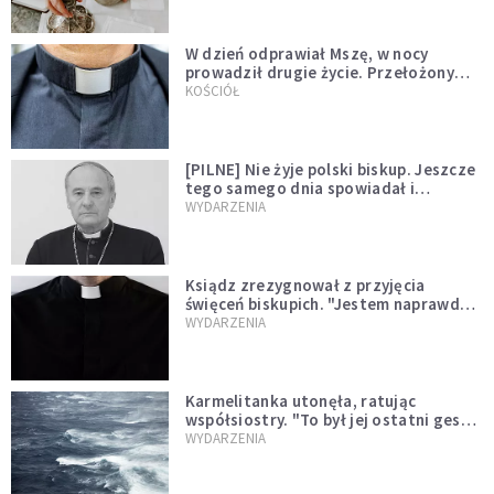
W dzień odprawiał Mszę, w nocy
prowadził drugie życie. Przełożony
kazał mu opuścić zakon
KOŚCIÓŁ
[PILNE] Nie żyje polski biskup. Jeszcze
tego samego dnia spowiadał i
sprawował Mszę świętą
WYDARZENIA
Ksiądz zrezygnował z przyjęcia
święceń biskupich. "Jestem naprawdę
niegodny"
WYDARZENIA
Karmelitanka utonęła, ratując
współsiostry. "To był jej ostatni gest
miłości"
WYDARZENIA