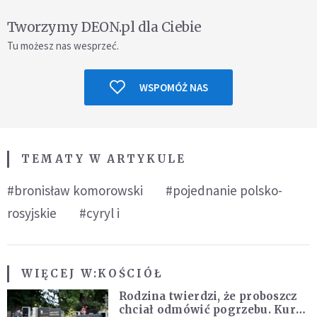
Tworzymy DEON.pl dla Ciebie
Tu możesz nas wesprzeć.
WSPOMÓŻ NAS
TEMATY W ARTYKULE
#bronisław komorowski
#pojednanie polsko-
rosyjskie
#cyryl i
WIĘCEJ W:
KOŚCIÓŁ
Rodzina twierdzi, że proboszcz
chciał odmówić pogrzebu. Kuria