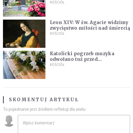
zapowiada wyjaśnienia
KOŚCIÓŁ
Leon XIV: W św. Agacie widzimy
zwycięstwo miłości nad śmiercią
KOŚCIÓŁ
Katolicki pogrzeb muzyka
odwołano tuż przed
uroczystością. Powodem była
KOŚCIÓŁ
przynależność do masonerii
SKOMENTUJ ARTYKUŁ
To pojednanie jest źródłem refleksji dla wielu