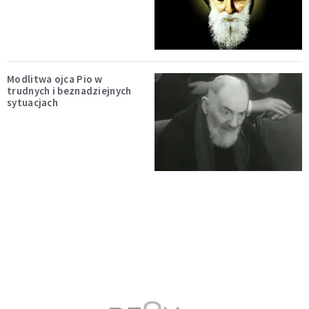
Modlitwa ojca Pio w
trudnych i beznadziejnych
sytuacjach