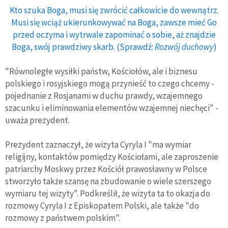
Kto szuka Boga, musi się zwrócić całkowicie do wewnątrz.
Musi się wciąż ukierunkowywać na Boga, zawsze mieć Go
przed oczyma i wytrwale zapominać o sobie, aż znajdzie
Boga, swój prawdziwy skarb. (Sprawdź:
Rozwój duchowy
)
"Równoległe wysiłki państw, Kościołów, ale i biznesu
polskiego i rosyjskiego mogą przynieść to czego chcemy -
pojednanie z Rosjanami w duchu prawdy, wzajemnego
szacunku i eliminowania elementów wzajemnej niechęci" -
uważa prezydent.
Prezydent zaznaczył, że wizyta Cyryla I "ma wymiar
religijny, kontaktów pomiędzy Kościołami, ale zaproszenie
patriarchy Moskwy przez Kościół prawosławny w Polsce
stworzyło także szansę na zbudowanie o wiele szerszego
wymiaru tej wizyty". Podkreślił, że wizyta ta to okazja do
rozmowy Cyryla I z Episkopatem Polski, ale także "do
rozmowy z państwem polskim".