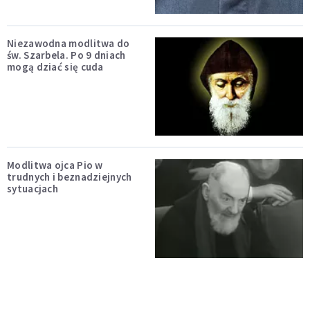
Niezawodna modlitwa do
św. Szarbela. Po 9 dniach
mogą dziać się cuda
Modlitwa ojca Pio w
trudnych i beznadziejnych
sytuacjach