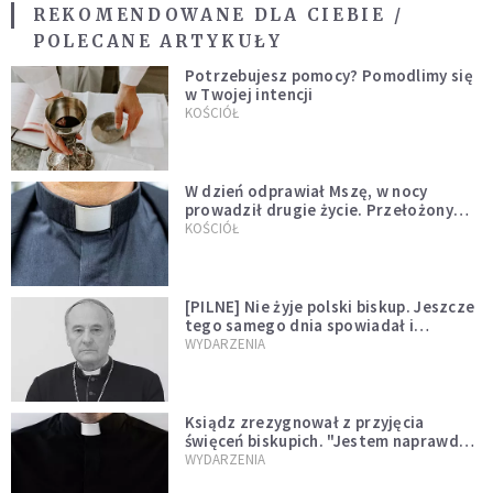
REKOMENDOWANE DLA CIEBIE /
POLECANE ARTYKUŁY
Potrzebujesz pomocy? Pomodlimy się
w Twojej intencji
KOŚCIÓŁ
W dzień odprawiał Mszę, w nocy
prowadził drugie życie. Przełożony
kazał mu opuścić zakon
KOŚCIÓŁ
[PILNE] Nie żyje polski biskup. Jeszcze
tego samego dnia spowiadał i
sprawował Mszę świętą
WYDARZENIA
Ksiądz zrezygnował z przyjęcia
święceń biskupich. "Jestem naprawdę
niegodny"
WYDARZENIA