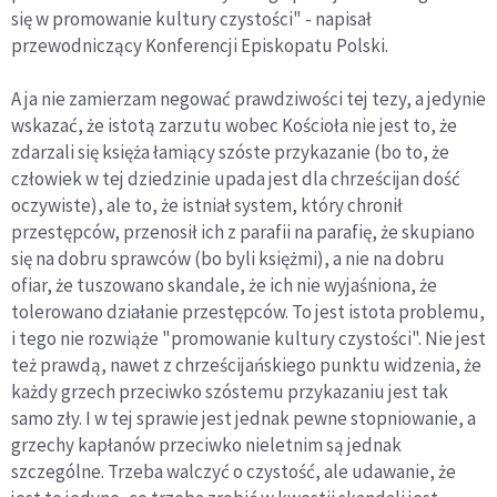
się w promowanie kultury czystości" - napisał
przewodniczący Konferencji Episkopatu Polski.
A ja nie zamierzam negować prawdziwości tej tezy, a jedynie
wskazać, że istotą zarzutu wobec Kościoła nie jest to, że
zdarzali się księża łamiący szóste przykazanie (bo to, że
człowiek w tej dziedzinie upada jest dla chrześcijan dość
oczywiste), ale to, że istniał system, który chronił
przestępców, przenosił ich z parafii na parafię, że skupiano
się na dobru sprawców (bo byli księżmi), a nie na dobru
ofiar, że tuszowano skandale, że ich nie wyjaśniona, że
tolerowano działanie przestępców. To jest istota problemu,
i tego nie rozwiąże "promowanie kultury czystości". Nie jest
też prawdą, nawet z chrześcijańskiego punktu widzenia, że
każdy grzech przeciwko szóstemu przykazaniu jest tak
samo zły. I w tej sprawie jest jednak pewne stopniowanie, a
grzechy kapłanów przeciwko nieletnim są jednak
szczególne. Trzeba walczyć o czystość, ale udawanie, że