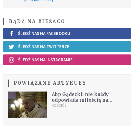
BĄDŹ NA BIEŻĄCO
ŚLEDŹ NAS NA FACEBOOKU
ŚLEDŹ NAS NA TWITTERZE
ŚLEDŹ NAS NA INSTAGRAMIE
POWIĄZANE ARTYKUŁY
Abp Gądecki: nie każdy
odpowiada miłością na
miłość Chrystusa
KOŚCIÓŁ