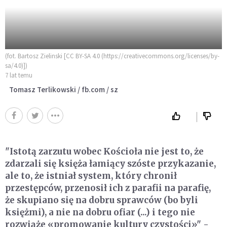
(fot. Bartosz Zielinski [CC BY-SA 4.0 (https://creativecommons.org/licenses/by-
sa/4.0)])
7 lat temu
Tomasz Terlikowski / fb.com / sz
"Istotą zarzutu wobec Kościoła nie jest to, że
zdarzali się księża łamiący szóste przykazanie,
ale to, że istniał system, który chronił
przestępców, przenosił ich z parafii na parafię,
że skupiano się na dobru sprawców (bo byli
księżmi), a nie na dobru ofiar (...) i tego nie
rozwiąże «promowanie kultury czystości»" -