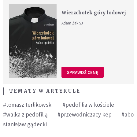
Wierzchołek góry lodowej
Adam Żak SJ
SPRAWDŹ CENĘ
TEMATY W ARTYKULE
#tomasz terlikowski
#pedofilia w kościele
#walka z pedofilią
#przewodniczacy kep
#abo
stanisław gądecki