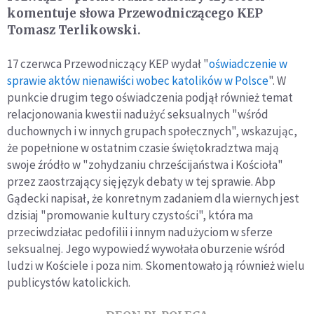
komentuje słowa Przewodniczącego KEP
Tomasz Terlikowski.
17 czerwca Przewodniczący KEP wydał "
oświadczenie w
sprawie aktów nienawiści wobec katolików w Polsce
". W
punkcie drugim tego oświadczenia podjął również temat
relacjonowania kwestii nadużyć seksualnych "wśród
duchownych i w innych grupach społecznych", wskazując,
że popełnione w ostatnim czasie świętokradztwa mają
swoje źródło w "zohydzaniu chrześcijaństwa i Kościoła"
przez zaostrzający się język debaty w tej sprawie. Abp
Gądecki napisał, że konretnym zadaniem dla wiernych jest
dzisiaj "promowanie kultury czystości", która ma
przeciwdziałac pedofilii i innym nadużyciom w sferze
seksualnej. Jego wypowiedź wywołała oburzenie wśród
ludzi w Kościele i poza nim. Skomentowało ją również wielu
publicystów katolickich.