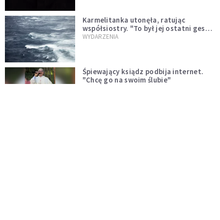
Karmelitanka utonęła, ratując
współsiostry. "To był jej ostatni gest
miłości"
WYDARZENIA
Śpiewający ksiądz podbija internet.
"Chcę go na swoim ślubie"
WYDARZENIA
[PILNE] Zmiany w archidiecezji
warszawskiej. Abp Adrian Galbas
wręczył dekrety nowym proboszczom
KOŚCIÓŁ
[PILNE] Podjęto kroki ws. księdza
Sawielewicza. Nie zobaczymy go w
mediach
WYDARZENIA