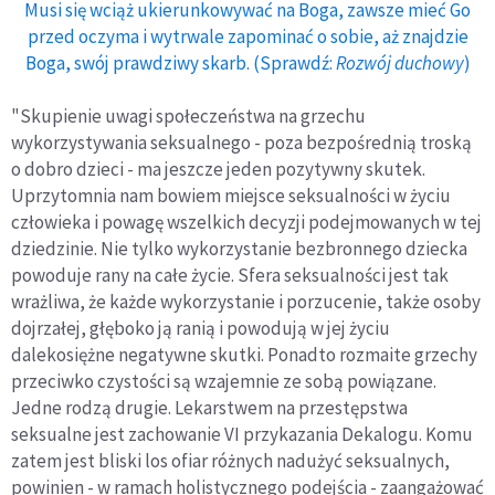
Musi się wciąż ukierunkowywać na Boga, zawsze mieć Go
przed oczyma i wytrwale zapominać o sobie, aż znajdzie
Boga, swój prawdziwy skarb. (Sprawdź:
Rozwój duchowy
)
"Skupienie uwagi społeczeństwa na grzechu
wykorzystywania seksualnego - poza bezpośrednią troską
o dobro dzieci - ma jeszcze jeden pozytywny skutek.
Uprzytomnia nam bowiem miejsce seksualności w życiu
człowieka i powagę wszelkich decyzji podejmowanych w tej
dziedzinie. Nie tylko wykorzystanie bezbronnego dziecka
powoduje rany na całe życie. Sfera seksualności jest tak
wrażliwa, że każde wykorzystanie i porzucenie, także osoby
dojrzałej, głęboko ją ranią i powodują w jej życiu
dalekosiężne negatywne skutki. Ponadto rozmaite grzechy
przeciwko czystości są wzajemnie ze sobą powiązane.
Jedne rodzą drugie. Lekarstwem na przestępstwa
seksualne jest zachowanie VI przykazania Dekalogu. Komu
zatem jest bliski los ofiar różnych nadużyć seksualnych,
powinien - w ramach holistycznego podejścia - zaangażować