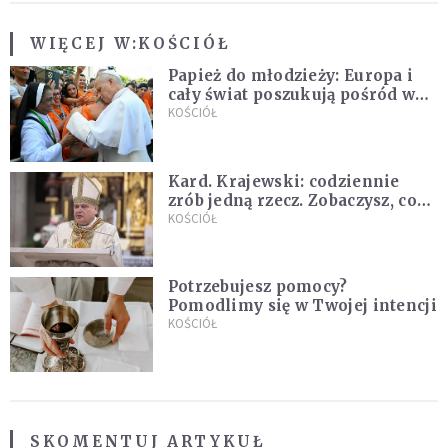
WIĘCEJ W:
KOŚCIÓŁ
Papież do młodzieży: Europa i
cały świat poszukują pośród was
nowych świętych
KOŚCIÓŁ
Kard. Krajewski: codziennie
zrób jedną rzecz. Zobaczysz, co
stanie się z twoim życiem
KOŚCIÓŁ
Potrzebujesz pomocy?
Pomodlimy się w Twojej intencji
KOŚCIÓŁ
SKOMENTUJ ARTYKUŁ