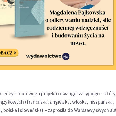
 międzynarodowego projektu ewangelizacyjnego – który
 językowych (francuska, angielska, włoska, hiszpańska,
, polska i słoweńska) – zaprosiła do Warszawy swych au