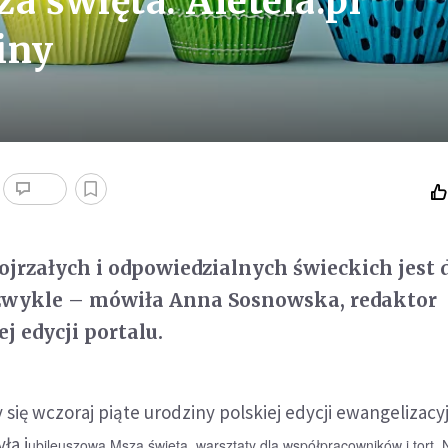
za święta. Aleteia.pl
iny
ojrzałych i odpowiedzialnych świeckich jest d
 zwykle – mówiła Anna Sosnowska, redaktor
j edycji portalu.
się wczoraj piąte urodziny polskiej edycji ewangelizac
ła j
ubileuszowa Msza święta, warsztaty dla współpracowników i tort. 