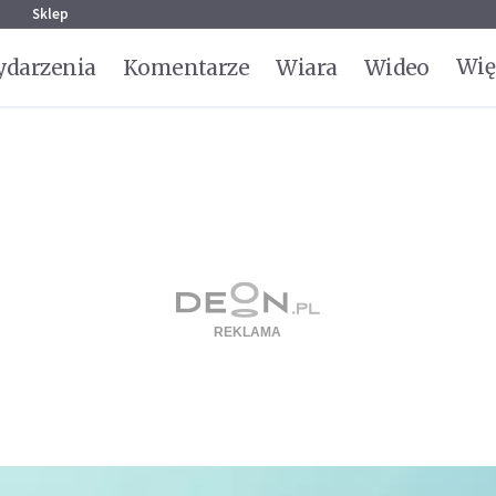
g
Sklep
Wię
darzenia
Komentarze
Wiara
Wideo