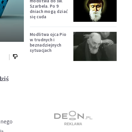
modlitwa do św.
Szarbela. Po 9
dniach mogą dziać
się cuda
Modlitwa ojca Pio
w trudnych i
beznadziejnych
sytuacjach
ziś
yjnego
Na