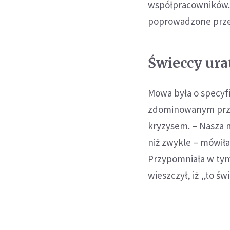
współpracowników. 
poprowadzone przez
Świeccy ura
Mowa była o specyfic
zdominowanym przez
kryzysem. – Nasza m
niż zwykle – mówiła
Przypomniała w tym
wieszczył, iż „to św