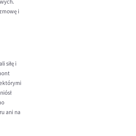
owych.
ozmowę i
 siłę i
mont
iektórymi
niósł
mo
ru ani na