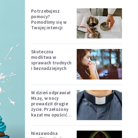
Potrzebujesz
pomocy?
Pomodlimy się w
Twojej intencji
Skuteczna
modlitwa w
sprawach trudnych
i beznadziejnych
W dzień odprawiał
Mszę, w nocy
prowadził drugie
życie. Przełożony
kazał mu opuścić
zakon
Niezawodna