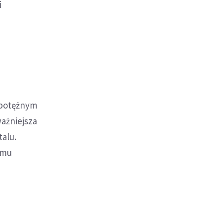
i
 potężnym
ważniejsza
talu.
emu