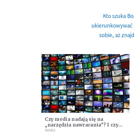
Kto szuka Bo
ukierunkowywać n
sobie, aż znaj
Czy media nadają się na
„narzędzia nawracania”? I czy
należy po nie sięgać?
WIARA