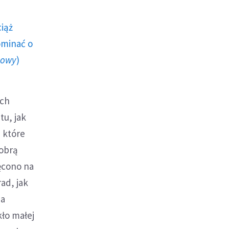
ciąż
ominać o
howy
)
ych
tu, jak
, które
dobrą
ięcono na
ad, jak
za
ło małej