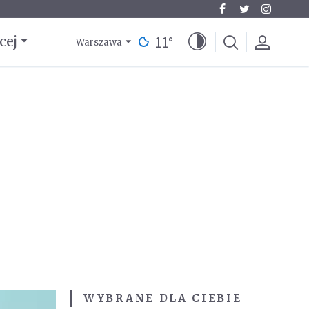
11
°
cej
Warszawa
WYBRANE DLA CIEBIE