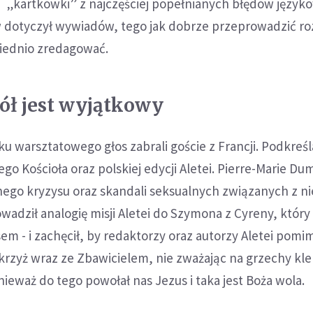
„kartkówki” z najczęściej popełnianych błędów język
 dotyczył wywiadów, tego jak dobrze przeprowadzić r
iednio zredagować.
iół jest wyjątkowy
 warsztatowego głos zabrali goście z Francji. Podkreślali
go Kościoła oraz polskiej edycji Aletei. Pierre-Marie Du
nego kryzysu oraz skandali seksualnych związanych z n
dził analogię misji Aletei do Szymona z Cyreny, który 
em - i zachęcił, by redaktorzy oraz autorzy Aletei pomi
 krzyż wraz ze Zbawicielem, nie zważając na grzechy kle
ieważ do tego powołał nas Jezus i taka jest Boża wola.