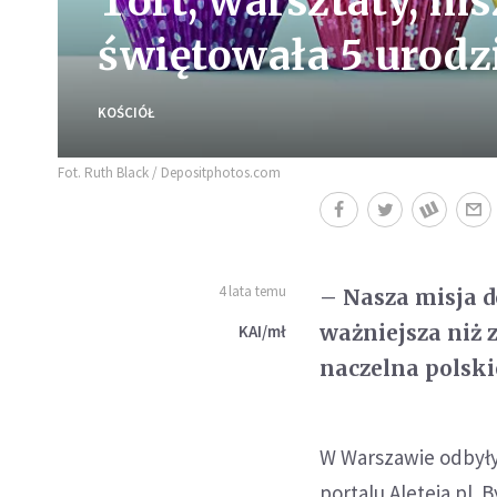
Tort, warsztaty, ms
świętowała 5 urodz
KOŚCIÓŁ
Fot. Ruth Black / Depositphotos.com
4 lata temu
– Nasza misja d
ważniejsza niż
KAI/mł
naczelna polskie
W Warszawie odbyły 
portalu Aleteia.pl. By