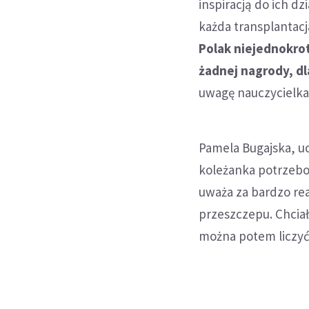
inspiracją do ich dz
każda transplantacja
Polak niejednokrot
żadnej nagrody, dl
uwagę nauczycielka
Pamela Bugajska, u
koleżanka potrzebo
uważa za bardzo rea
przeszczepu. Chciał
można potem liczyć