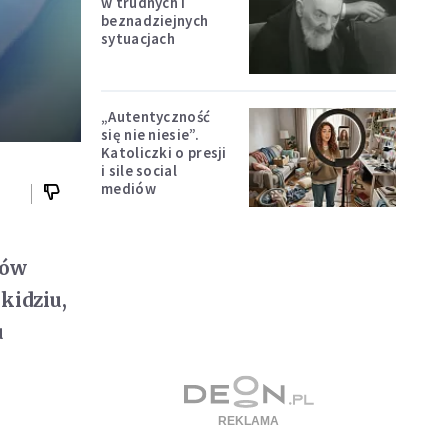
w trudnych i
beznadziejnych
sytuacjach
„Autentyczność
się nie niesie”.
Katoliczki o presji
i sile social
mediów
iów
kidziu,
u