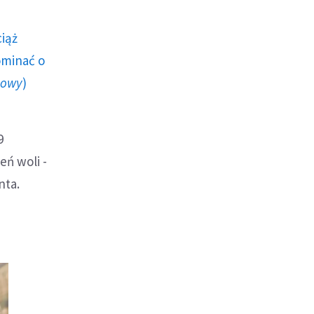
ciąż
ominać o
howy
)
9
eń woli -
nta.