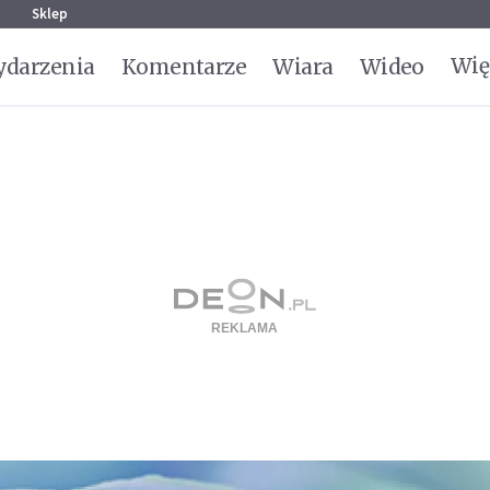
g
Sklep
Wię
darzenia
Komentarze
Wiara
Wideo