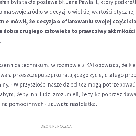
iałań była także postawa bł. Jana Pawła II, który podkreśl
 ma swoje źródło w decyzji o wielkiej wartości etycznej.
nie mówił, że decyzja o ofiarowaniu swojej części cia
a dobra drugiego człowieka to prawdziwy akt miłości
.
czennica technikum, w rozmowie z KAI opowiada, że kied
wała przeszczepu szpiku ratującego życie, dlatego pro
lny. - W przyszłości nasze dzieci też mogą potrzebować
abym, żeby inni ludzi zrozumieli, że tylko poprzez daw
 na pomoc innych - zauważa nastolatka.
DEON.PL POLECA