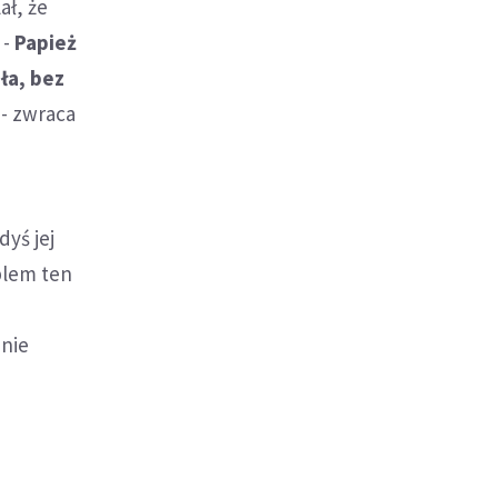
ał, że
 -
Papież
ła, bez
- zwraca
yś jej
blem ten
anie