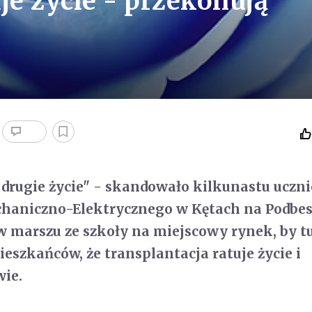
je życie - przekonują
drugie życie" - skandowało kilkunastu uczn
aniczno-Elektrycznego w Kętach na Podbes
 w marszu ze szkoły na miejscowy rynek, by t
szkańców, że transplantacja ratuje życie i
wie.