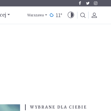
11
°
cej
Warszawa
WYBRANE DLA CIEBIE