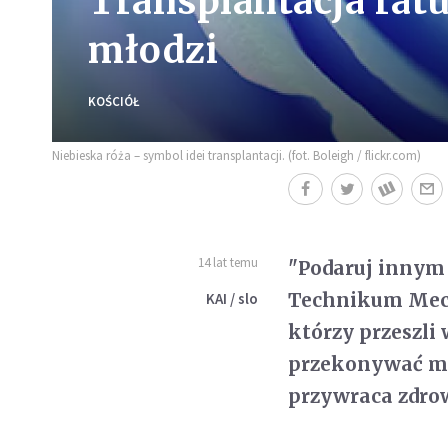
Transplantacja ratu
młodzi
KOŚCIÓŁ
Niebieska róża – symbol idei transplantacji. (fot. Boleigh / flickr.com)
14 lat temu
"Podaruj innym 
Technikum Mech
KAI / slo
którzy przeszli
przekonywać mie
przywraca zdro