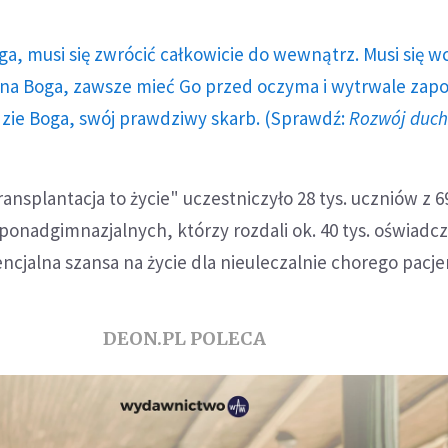
ga, musi się zwrócić całkowicie do wewnątrz. Musi się w
a Boga, zawsze mieć Go przed oczyma i wytrwale zap
dzie Boga, swój prawdziwy skarb. (Sprawdź:
Rozwój duc
transplantacja to życie" uczestniczyło 28 tys. uczniów z 6
ponadgimnazjalnych, którzy rozdali ok. 40 tys. oświadcz
encjalna szansa na życie dla nieuleczalnie chorego pacje
DEON.PL POLECA