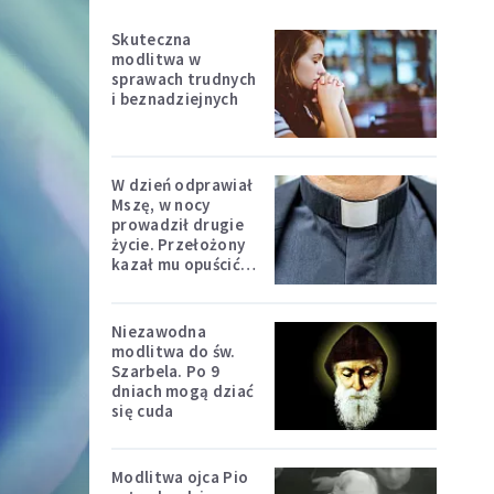
Skuteczna
modlitwa w
sprawach trudnych
i beznadziejnych
W dzień odprawiał
Mszę, w nocy
prowadził drugie
życie. Przełożony
kazał mu opuścić
zakon
Niezawodna
modlitwa do św.
Szarbela. Po 9
dniach mogą dziać
się cuda
Modlitwa ojca Pio