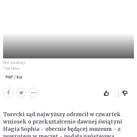
(fot. pixabay)
7 lat temu
PAP / kw
Turecki sąd najwyższy odrzucił w czwartek
wniosek o przekształcenie dawnej świątyni
Hagia Sophia - obecnie będącej muzeum - z
powrotem w meczet - podała państwowa