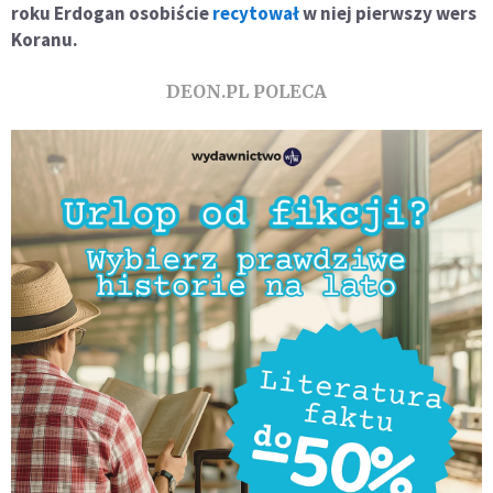
roku Erdogan osobiście
recytował
w niej pierwszy wers
Koranu.
DEON.PL POLECA