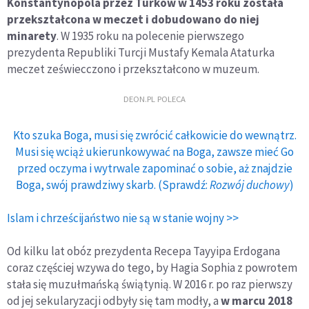
Konstantynopola przez Turków w 1453 roku została
przekształcona w meczet i dobudowano do niej
minarety
. W 1935 roku na polecenie pierwszego
prezydenta Republiki Turcji Mustafy Kemala Ataturka
meczet zeświecczono i przekształcono w muzeum.
DEON.PL POLECA
Kto szuka Boga, musi się zwrócić całkowicie do wewnątrz.
Musi się wciąż ukierunkowywać na Boga, zawsze mieć Go
przed oczyma i wytrwale zapominać o sobie, aż znajdzie
Boga, swój prawdziwy skarb. (Sprawdź:
Rozwój duchowy
)
Islam i chrześcijaństwo nie są w stanie wojny >>
Od kilku lat obóz prezydenta Recepa Tayyipa Erdogana
coraz częściej wzywa do tego, by Hagia Sophia z powrotem
stała się muzułmańską świątynią. W 2016 r. po raz pierwszy
od jej sekularyzacji odbyły się tam modły, a
w marcu 2018