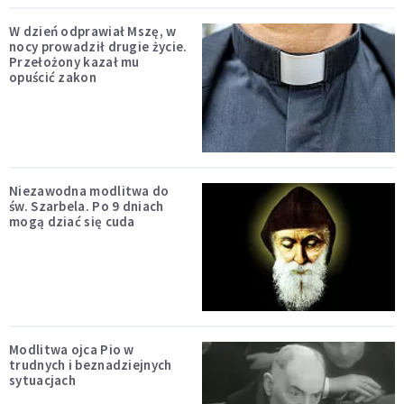
W dzień odprawiał Mszę, w
nocy prowadził drugie życie.
Przełożony kazał mu
opuścić zakon
Niezawodna modlitwa do
św. Szarbela. Po 9 dniach
mogą dziać się cuda
Modlitwa ojca Pio w
trudnych i beznadziejnych
sytuacjach