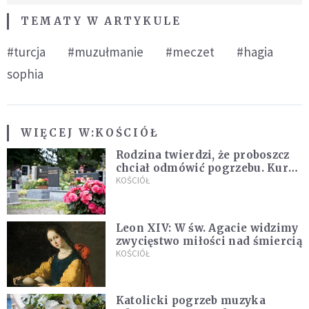
TEMATY W ARTYKULE
#turcja
#muzułmanie
#meczet
#hagia
sophia
WIĘCEJ W:
KOŚCIÓŁ
Rodzina twierdzi, że proboszcz
chciał odmówić pogrzebu. Kuria
zapowiada wyjaśnienia
KOŚCIÓŁ
Leon XIV: W św. Agacie widzimy
zwycięstwo miłości nad śmiercią
KOŚCIÓŁ
Katolicki pogrzeb muzyka