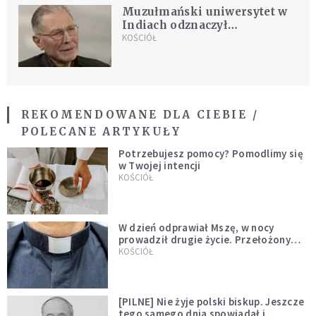
Muzułmański uniwersytet w
Indiach odznaczył
niemieckiego teologa jezuitę
KOŚCIÓŁ
o. Christiana W. Trolla
REKOMENDOWANE DLA CIEBIE /
POLECANE ARTYKUŁY
Potrzebujesz pomocy? Pomodlimy się
w Twojej intencji
KOŚCIÓŁ
W dzień odprawiał Mszę, w nocy
prowadził drugie życie. Przełożony
kazał mu opuścić zakon
KOŚCIÓŁ
[PILNE] Nie żyje polski biskup. Jeszcze
tego samego dnia spowiadał i