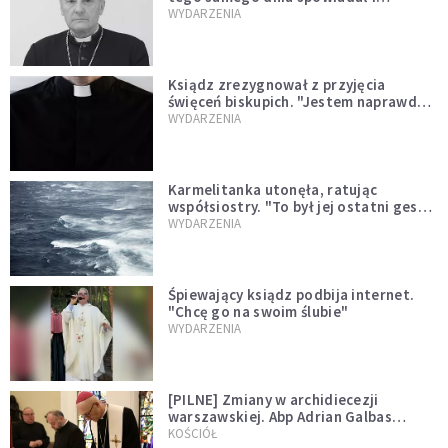
sprawował Mszę świętą
WYDARZENIA
Ksiądz zrezygnował z przyjęcia
święceń biskupich. "Jestem naprawdę
niegodny"
WYDARZENIA
Karmelitanka utonęła, ratując
współsiostry. "To był jej ostatni gest
miłości"
WYDARZENIA
Śpiewający ksiądz podbija internet.
"Chcę go na swoim ślubie"
WYDARZENIA
[PILNE] Zmiany w archidiecezji
warszawskiej. Abp Adrian Galbas
wręczył dekrety nowym proboszczom
KOŚCIÓŁ