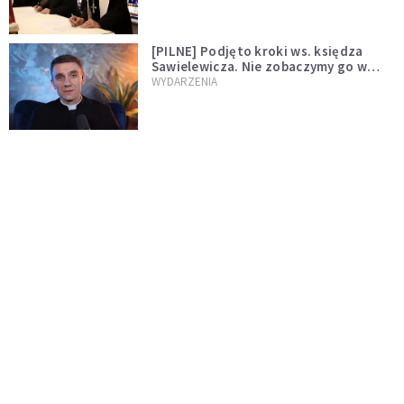
[PILNE] Podjęto kroki ws. księdza
Sawielewicza. Nie zobaczymy go w
mediach
WYDARZENIA