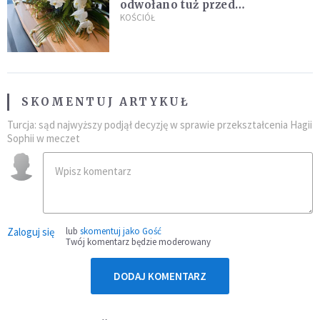
odwołano tuż przed
uroczystością. Powodem była
KOŚCIÓŁ
przynależność do masonerii
SKOMENTUJ ARTYKUŁ
Turcja: sąd najwyższy podjął decyzję w sprawie przekształcenia Hagii
Sophii w meczet
Zaloguj się
lub
skomentuj jako Gość
Twój komentarz będzie moderowany
DODAJ KOMENTARZ