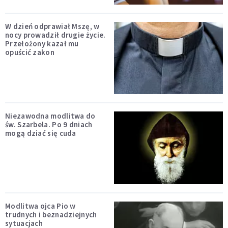
W dzień odprawiał Mszę, w
nocy prowadził drugie życie.
Przełożony kazał mu
opuścić zakon
Niezawodna modlitwa do
św. Szarbela. Po 9 dniach
mogą dziać się cuda
Modlitwa ojca Pio w
trudnych i beznadziejnych
sytuacjach