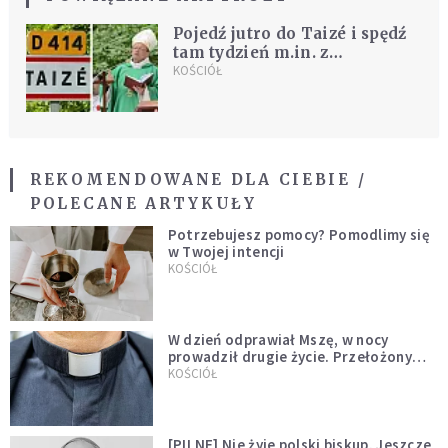
Pojedź jutro do Taizé i spędź
tam tydzień m.in. z
arcybiskupem Rysiem
KOŚCIÓŁ
REKOMENDOWANE DLA CIEBIE /
POLECANE ARTYKUŁY
Potrzebujesz pomocy? Pomodlimy się
w Twojej intencji
KOŚCIÓŁ
W dzień odprawiał Mszę, w nocy
prowadził drugie życie. Przełożony
kazał mu opuścić zakon
KOŚCIÓŁ
[PILNE] Nie żyje polski biskup. Jeszcze