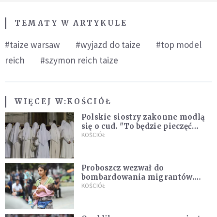
TEMATY W ARTYKULE
#taize warsaw
#wyjazd do taize
#top model
reich
#szymon reich taize
WIĘCEJ W:
KOŚCIÓŁ
Polskie siostry zakonne modlą
się o cud. "To będzie pieczęć
Pana Boga dla naszej wiary"
KOŚCIÓŁ
Proboszcz wezwał do
bombardowania migrantów.
"Masowy ogień przeciwko
KOŚCIÓŁ
najeźdźcom!"