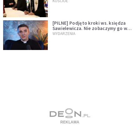
wręczył dekrety nowym proboszczom
KOŚCIÓŁ
[PILNE] Podjęto kroki ws. księdza
Sawielewicza. Nie zobaczymy go w
mediach
WYDARZENIA