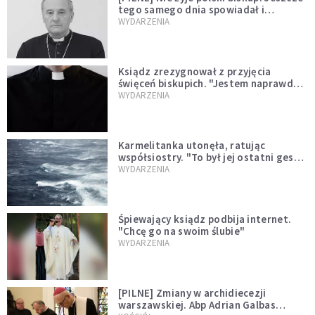
tego samego dnia spowiadał i
sprawował Mszę świętą
WYDARZENIA
Ksiądz zrezygnował z przyjęcia
święceń biskupich. "Jestem naprawdę
niegodny"
WYDARZENIA
Karmelitanka utonęła, ratując
współsiostry. "To był jej ostatni gest
miłości"
WYDARZENIA
Śpiewający ksiądz podbija internet.
"Chcę go na swoim ślubie"
WYDARZENIA
[PILNE] Zmiany w archidiecezji
warszawskiej. Abp Adrian Galbas