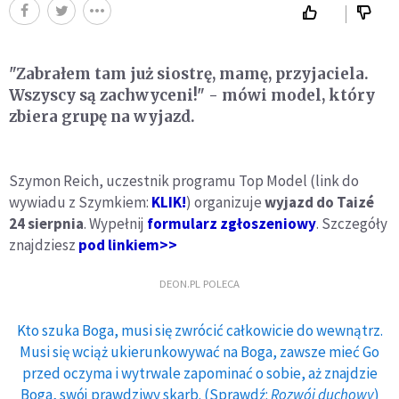
"Zabrałem tam już siostrę, mamę, przyjaciela.
Wszyscy są zachwyceni!" - mówi model, który
zbiera grupę na wyjazd.
Szymon Reich, uczestnik programu Top Model (link do
wywiadu z Szymkiem:
KLIK!
) organizuje
wyjazd do Taizé
24 sierpnia
. Wypełnij
formularz zgłoszeniowy
. Szczegóły
znajdziesz
pod linkiem>>
DEON.PL POLECA
Kto szuka Boga, musi się zwrócić całkowicie do wewnątrz.
Musi się wciąż ukierunkowywać na Boga, zawsze mieć Go
przed oczyma i wytrwale zapominać o sobie, aż znajdzie
Boga, swój prawdziwy skarb. (Sprawdź:
Rozwój duchowy
)