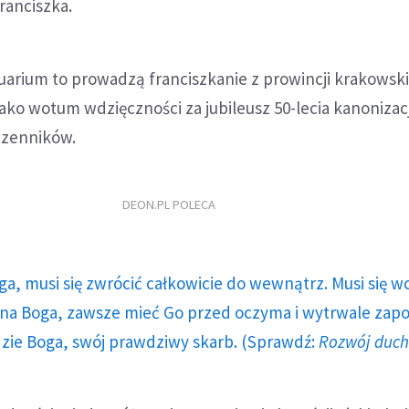
ranciszka.
arium to prowadzą franciszkanie z prowincji krakowskie
ako wotum wdzięczności za jubileusz 50-lecia kanonizacj
zenników.
DEON.PL POLECA
ga, musi się zwrócić całkowicie do wewnątrz. Musi się w
a Boga, zawsze mieć Go przed oczyma i wytrwale zap
dzie Boga, swój prawdziwy skarb. (Sprawdź:
Rozwój duc