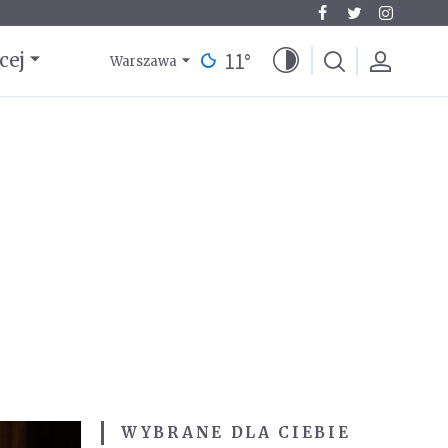
11
°
cej
Warszawa
WYBRANE DLA CIEBIE