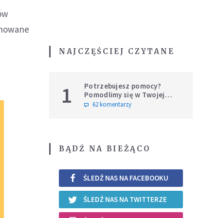
ów
lanowane
NAJCZĘŚCIEJ CZYTANE
Potrzebujesz pomocy?
1
Pomodlimy się w Twojej
intencji
62 komentarzy
BĄDŹ NA BIEŻĄCO
ŚLEDŹ NAS NA FACEBOOKU
ŚLEDŹ NAS NA TWITTERZE