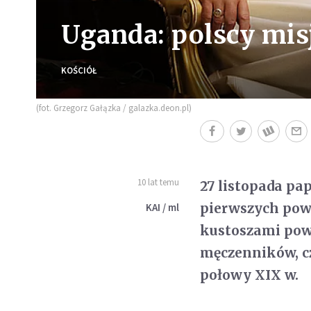
Uganda: polscy mis
KOŚCIÓŁ
(fot. Grzegorz Gałązka / galazka.deon.pl)
10 lat temu
27 listopada pap
pierwszych pow
KAI / ml
kustoszami pow
męczenników, cz
połowy XIX w.