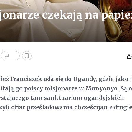
jonarze czekają na papie
ież Franciszek uda się do Ugandy, gdzie jako j
itają go polscy misjonarze w Munyonyo. Są o
stającego tam sanktuarium ugandyjskich
yli ofiar prześladowania chrześcijan z drugie