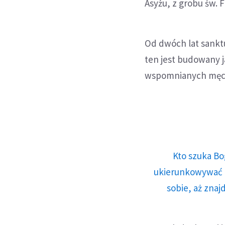
Asyżu, z grobu św. F
Od dwóch lat sanktu
ten jest budowany j
wspomnianych męc
Kto szuka Bo
ukierunkowywać n
sobie, aż znaj