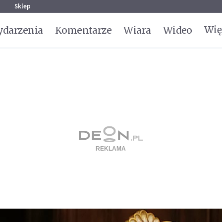
g
Sklep
Wię
darzenia
Komentarze
Wiara
Wideo