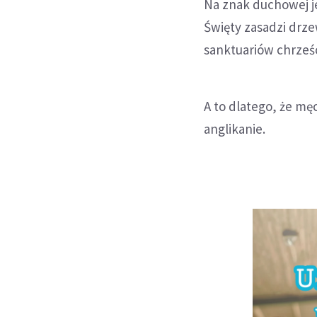
Na znak duchowej j
Święty zasadzi drz
sanktuariów chrześc
A to dlatego, że mę
anglikanie.