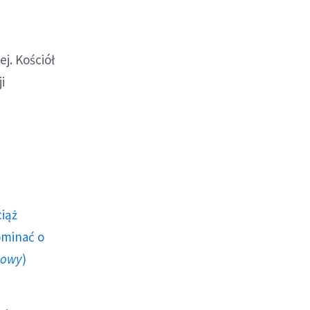
j. Kościół
i
ciąż
ominać o
howy
)