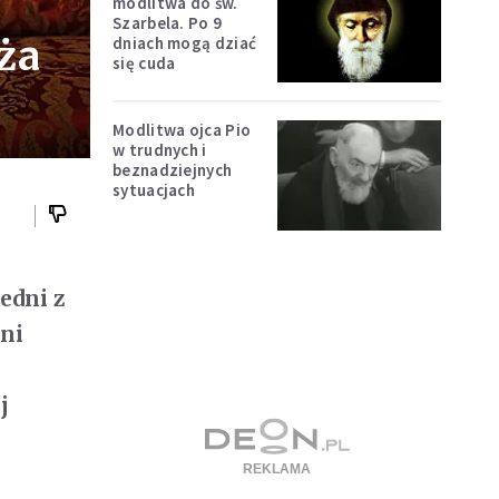
modlitwa do św.
Szarbela. Po 9
ża
dniach mogą dziać
się cuda
Modlitwa ojca Pio
w trudnych i
beznadziejnych
sytuacjach
edni z
ni
j