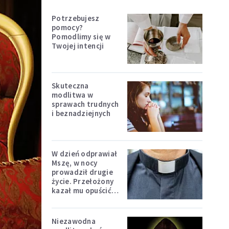
Potrzebujesz
pomocy?
Pomodlimy się w
Twojej intencji
Skuteczna
modlitwa w
sprawach trudnych
i beznadziejnych
W dzień odprawiał
Mszę, w nocy
prowadził drugie
życie. Przełożony
kazał mu opuścić
zakon
Niezawodna