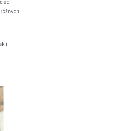
ciec
 różnych
ak i