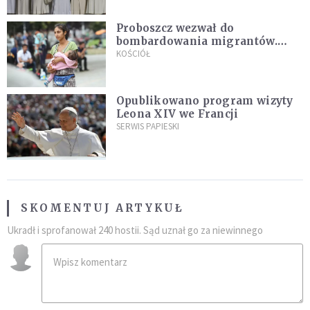
Proboszcz wezwał do
bombardowania migrantów.
"Masowy ogień przeciwko
KOŚCIÓŁ
najeźdźcom!"
Opublikowano program wizyty
Leona XIV we Francji
SERWIS PAPIESKI
SKOMENTUJ ARTYKUŁ
Ukradł i sprofanował 240 hostii. Sąd uznał go za niewinnego