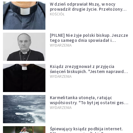
W dzień odprawiał Mszę, w nocy
prowadził drugie życie. Przełożony
kazał mu opuścić zakon
KOŚCIÓŁ
[PILNE] Nie żyje polski biskup. Jeszcze
tego samego dnia spowiadał i
sprawował Mszę świętą
WYDARZENIA
Ksiądz zrezygnował z przyjęcia
święceń biskupich. "Jestem naprawdę
niegodny"
WYDARZENIA
Karmelitanka utonęła, ratując
współsiostry. "To był jej ostatni gest
miłości"
WYDARZENIA
Śpiewający ksiądz podbija internet.