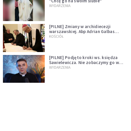
"Chcę go na swoim ślubie"
WYDARZENIA
[PILNE] Zmiany w archidiecezji
warszawskiej. Abp Adrian Galbas
wręczył dekrety nowym proboszczom
KOŚCIÓŁ
[PILNE] Podjęto kroki ws. księdza
Sawielewicza. Nie zobaczymy go w
mediach
WYDARZENIA