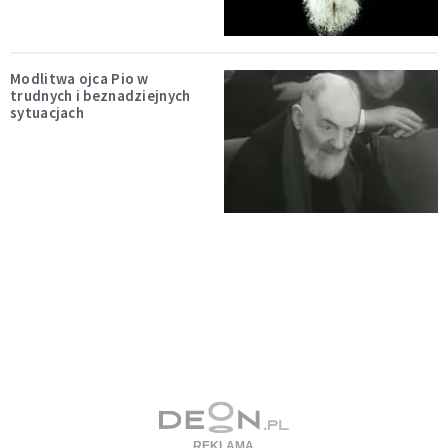
Modlitwa ojca Pio w
trudnych i beznadziejnych
sytuacjach