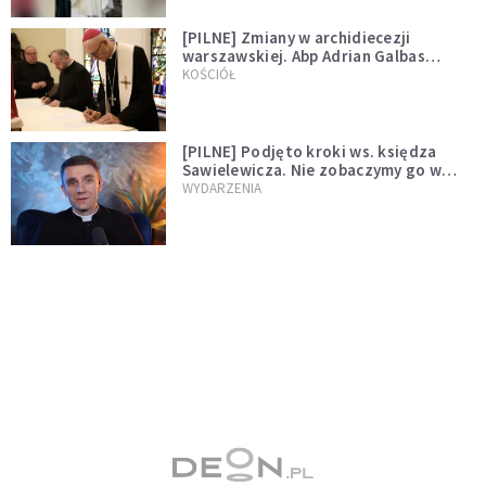
[PILNE] Zmiany w archidiecezji
warszawskiej. Abp Adrian Galbas
wręczył dekrety nowym proboszczom
KOŚCIÓŁ
[PILNE] Podjęto kroki ws. księdza
Sawielewicza. Nie zobaczymy go w
mediach
WYDARZENIA