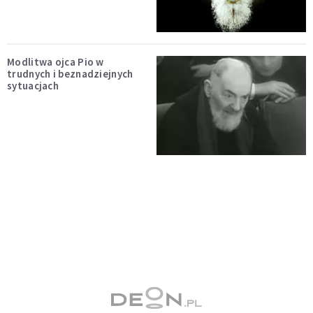
Modlitwa ojca Pio w
trudnych i beznadziejnych
sytuacjach