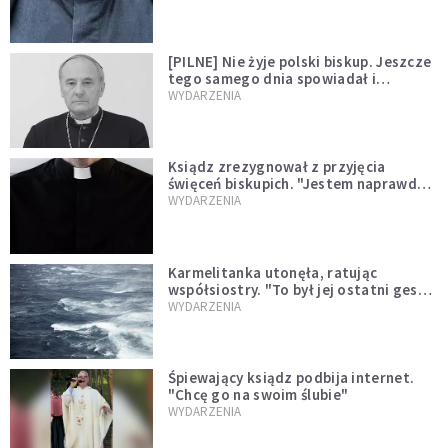
[PILNE] Nie żyje polski biskup. Jeszcze
tego samego dnia spowiadał i
sprawował Mszę świętą
WYDARZENIA
Ksiądz zrezygnował z przyjęcia
święceń biskupich. "Jestem naprawdę
niegodny"
WYDARZENIA
Karmelitanka utonęła, ratując
współsiostry. "To był jej ostatni gest
miłości"
WYDARZENIA
Śpiewający ksiądz podbija internet.
"Chcę go na swoim ślubie"
WYDARZENIA