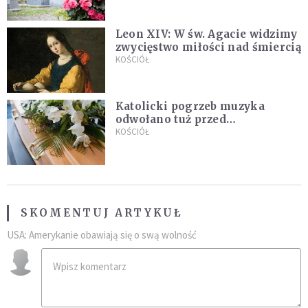
Leon XIV: W św. Agacie widzimy
zwycięstwo miłości nad śmiercią
KOŚCIÓŁ
Katolicki pogrzeb muzyka
odwołano tuż przed
uroczystością. Powodem była
KOŚCIÓŁ
przynależność do masonerii
SKOMENTUJ ARTYKUŁ
USA: Amerykanie obawiają się o swą wolność