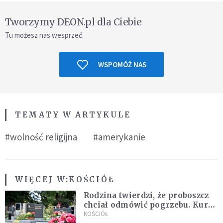
Tworzymy DEON.pl dla Ciebie
Tu możesz nas wesprzeć.
WSPOMÓŻ NAS
TEMATY W ARTYKULE
#wolność religijna
#amerykanie
WIĘCEJ W:
KOŚCIÓŁ
Rodzina twierdzi, że proboszcz
chciał odmówić pogrzebu. Kuria
zapowiada wyjaśnienia
KOŚCIÓŁ