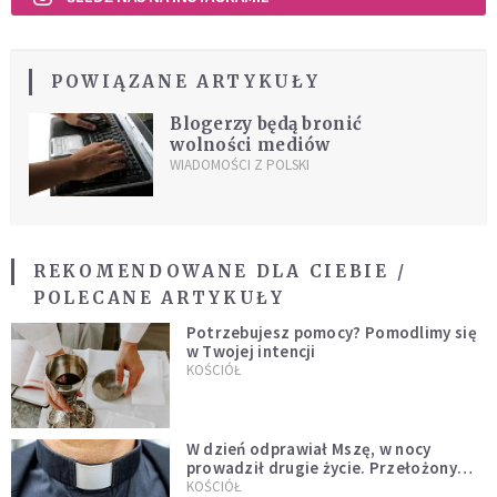
POWIĄZANE ARTYKUŁY
Blogerzy będą bronić
wolności mediów
WIADOMOŚCI Z POLSKI
REKOMENDOWANE DLA CIEBIE /
POLECANE ARTYKUŁY
Potrzebujesz pomocy? Pomodlimy się
w Twojej intencji
KOŚCIÓŁ
W dzień odprawiał Mszę, w nocy
prowadził drugie życie. Przełożony
kazał mu opuścić zakon
KOŚCIÓŁ