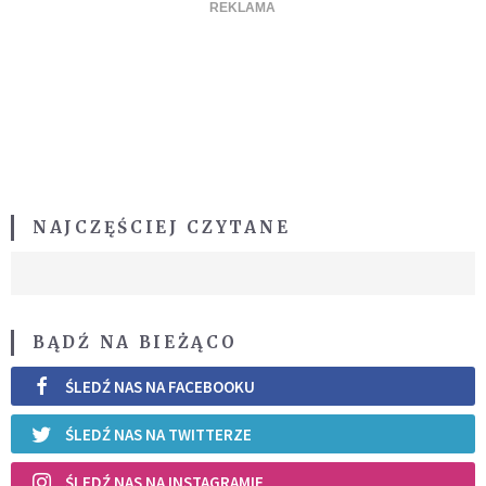
NAJCZĘŚCIEJ CZYTANE
BĄDŹ NA BIEŻĄCO
ŚLEDŹ NAS NA FACEBOOKU
ŚLEDŹ NAS NA TWITTERZE
ŚLEDŹ NAS NA INSTAGRAMIE