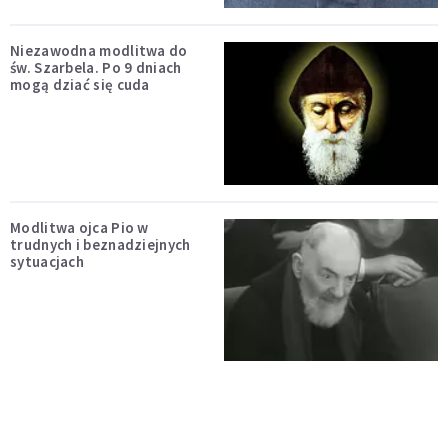
Niezawodna modlitwa do
św. Szarbela. Po 9 dniach
mogą dziać się cuda
Modlitwa ojca Pio w
trudnych i beznadziejnych
sytuacjach