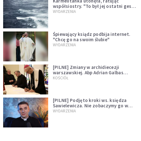
Karmelitanka utonęła, ratując
współsiostry. "To był jej ostatni gest
miłości"
WYDARZENIA
Śpiewający ksiądz podbija internet.
"Chcę go na swoim ślubie"
WYDARZENIA
[PILNE] Zmiany w archidiecezji
warszawskiej. Abp Adrian Galbas
wręczył dekrety nowym proboszczom
KOŚCIÓŁ
[PILNE] Podjęto kroki ws. księdza
Sawielewicza. Nie zobaczymy go w
mediach
WYDARZENIA