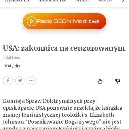
Radio DEON Modlitwa
USA: zakonnica na cenzurowanym
14 lat temu
KAI / drr
Komisja Spraw Doktrynalnych przy
episkopacie USA ponownie orzekła, że książka
znanej feministycznej teolożki s. Elizabeth
Johnson "Poszukiwanie Boga żywego" nie jest
zgodna z nauczaniem Kościoła i zawiera błędy