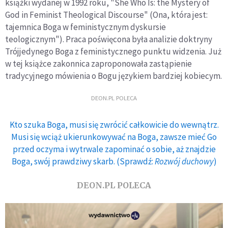
książki wydanej w 1992 roku, "She Who Is: the Mystery of
God in Feminist Theological Discourse" (Ona, która jest:
tajemnica Boga w feministycznym dyskursie
teologicznym"). Praca poświęcona była analizie doktryny
Trójjedynego Boga z feministycznego punktu widzenia. Już
w tej książce zakonnica zaproponowała zastąpienie
tradycyjnego mówienia o Bogu językiem bardziej kobiecym.
DEON.PL POLECA
Kto szuka Boga, musi się zwrócić całkowicie do wewnątrz.
Musi się wciąż ukierunkowywać na Boga, zawsze mieć Go
przed oczyma i wytrwale zapominać o sobie, aż znajdzie
Boga, swój prawdziwy skarb. (Sprawdź:
Rozwój duchowy
)
DEON.PL POLECA