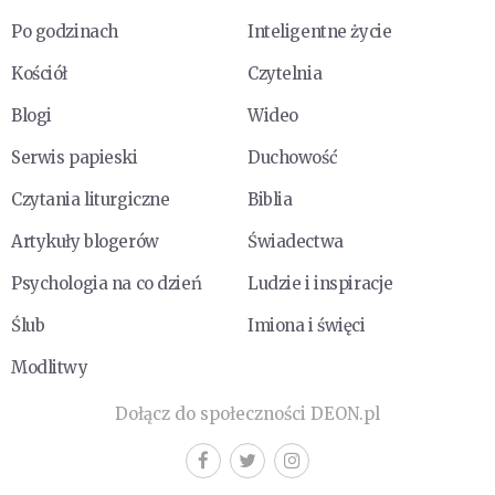
Po godzinach
Inteligentne życie
Kościół
Czytelnia
Blogi
Wideo
Serwis papieski
Duchowość
Czytania liturgiczne
Biblia
Artykuły blogerów
Świadectwa
Psychologia na co dzień
Ludzie i inspiracje
Ślub
Imiona i święci
Modlitwy
Dołącz do społeczności DEON.pl