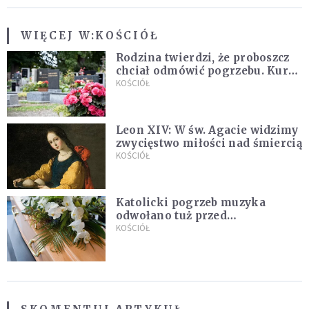
WIĘCEJ W:
KOŚCIÓŁ
Rodzina twierdzi, że proboszcz
chciał odmówić pogrzebu. Kuria
zapowiada wyjaśnienia
KOŚCIÓŁ
Leon XIV: W św. Agacie widzimy
zwycięstwo miłości nad śmiercią
KOŚCIÓŁ
Katolicki pogrzeb muzyka
odwołano tuż przed
uroczystością. Powodem była
KOŚCIÓŁ
przynależność do masonerii