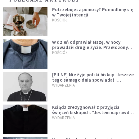
Potrzebujesz pomocy? Pomodlimy się
w Twojej intencji
KOŚCIÓŁ
W dzień odprawiał Mszę, w nocy
prowadził drugie życie. Przełożony
kazał mu opuścić zakon
KOŚCIÓŁ
[PILNE] Nie żyje polski biskup. Jeszcze
tego samego dnia spowiadał i
sprawował Mszę świętą
WYDARZENIA
Ksiądz zrezygnował z przyjęcia
święceń biskupich. "Jestem naprawdę
niegodny"
WYDARZENIA