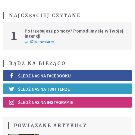
NAJCZĘŚCIEJ CZYTANE
1
Potrzebujesz pomocy? Pomodlimy się w Twojej
intencji
62 komentarzy
BĄDŹ NA BIEŻĄCO
ŚLEDŹ NAS NA FACEBOOKU
ŚLEDŹ NAS NA TWITTERZE
ŚLEDŹ NAS NA INSTAGRAMIE
POWIĄZANE ARTYKUŁY