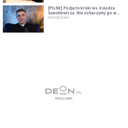
[PILNE] Podjęto kroki ws. księdza
Sawielewicza. Nie zobaczymy go w
mediach
WYDARZENIA