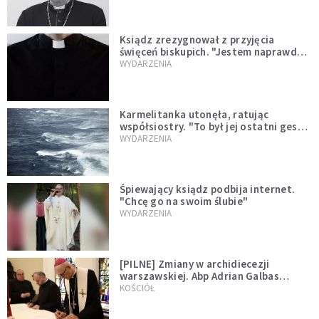
Ksiądz zrezygnował z przyjęcia
święceń biskupich. "Jestem naprawdę
niegodny"
WYDARZENIA
Karmelitanka utonęła, ratując
współsiostry. "To był jej ostatni gest
miłości"
WYDARZENIA
Śpiewający ksiądz podbija internet.
"Chcę go na swoim ślubie"
WYDARZENIA
[PILNE] Zmiany w archidiecezji
warszawskiej. Abp Adrian Galbas
wręczył dekrety nowym proboszczom
KOŚCIÓŁ