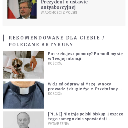
Prezydent o ustawie
antyaborcyjnej
WIADOMOŚCI Z POLSKI
REKOMENDOWANE DLA CIEBIE /
POLECANE ARTYKUŁY
Potrzebujesz pomocy? Pomodlimy się
w Twojej intencji
KOŚCIÓŁ
W dzień odprawiał Mszę, w nocy
prowadził drugie życie. Przełożony
kazał mu opuścić zakon
KOŚCIÓŁ
[PILNE] Nie żyje polski biskup. Jeszcze
tego samego dnia spowiadał i
sprawował Mszę świętą
WYDARZENIA