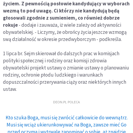
życiem. Z pewnością posłowie kandydujący w wyborach
wezmą to pod uwagę. Ci którzy nie kandydują będą
głosowali zgodnie z sumieniem, co również dobrze
rokuje
- dodaje i zauważa, iż wiele zależy od aktywności
obywatelskiej. - Liczymy, że obrońcy życia jeszcze wzmogą
swą działalność w okresie przedwyborczym - podkreśla.
1 lipca br. Sejm skierował do dalszych prac w komisjach
polityki społecznej i rodziny oraz komisji zdrowia
obywatelski projekt ustawy o zmianie ustawy o planowaniu
rodziny, ochronie płodu ludzkiego i warunkach
dopuszczalności przerywania ciąży oraz niektórych innych
ustaw.
DEON.PL POLECA
Kto szuka Boga, musi się zwrócić całkowicie do wewnątrz.
Musi się wciąż ukierunkowywać na Boga, zawsze mieć Go
przed oczyma i wytrwale zapominać o sobie, aż znajdzie