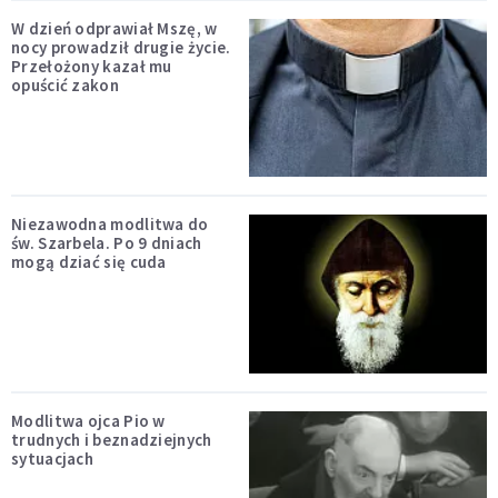
W dzień odprawiał Mszę, w
nocy prowadził drugie życie.
Przełożony kazał mu
opuścić zakon
Niezawodna modlitwa do
św. Szarbela. Po 9 dniach
mogą dziać się cuda
Modlitwa ojca Pio w
trudnych i beznadziejnych
sytuacjach