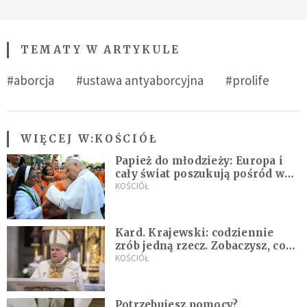
TEMATY W ARTYKULE
#aborcja
#ustawa antyaborcyjna
#prolife
WIĘCEJ W:
KOŚCIÓŁ
Papież do młodzieży: Europa i
cały świat poszukują pośród was
nowych świętych
KOŚCIÓŁ
Kard. Krajewski: codziennie
zrób jedną rzecz. Zobaczysz, co
stanie się z twoim życiem
KOŚCIÓŁ
Potrzebujesz pomocy?