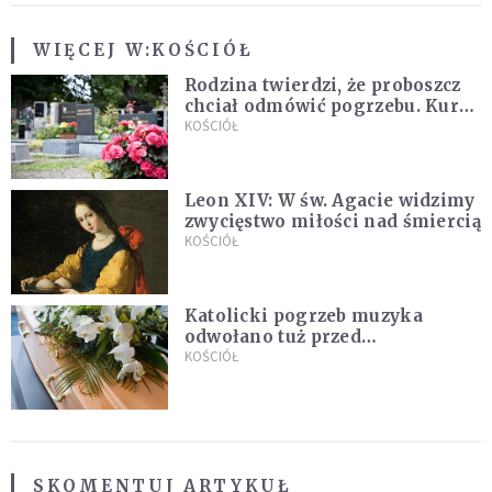
WIĘCEJ W:
KOŚCIÓŁ
Rodzina twierdzi, że proboszcz
chciał odmówić pogrzebu. Kuria
zapowiada wyjaśnienia
KOŚCIÓŁ
Leon XIV: W św. Agacie widzimy
zwycięstwo miłości nad śmiercią
KOŚCIÓŁ
Katolicki pogrzeb muzyka
odwołano tuż przed
uroczystością. Powodem była
KOŚCIÓŁ
przynależność do masonerii
SKOMENTUJ ARTYKUŁ