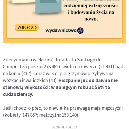
Zdecydowana większość dotarła do Santiago de
Composteli pieszo (278.462), wielu na rowerze (21.931) bądź
na koniu (417). Coraz więcej pielgrzymów przybywa na
wózkach inwalidzkich (43).
Hiszpanie już od dawna nie
stanowią większości: w ubiegłym roku aż 56% to
cudzoziemcy.
Jeśli chodzi o płeć, to niewielką przewagę mają mężczyźni
(kobiety: 147.857; mężczyźni: 153.149).
DEON.PL POLECA