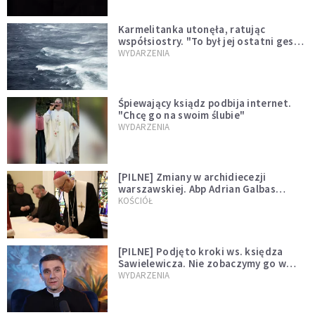
Karmelitanka utonęła, ratując
współsiostry. "To był jej ostatni gest
miłości"
WYDARZENIA
Śpiewający ksiądz podbija internet.
"Chcę go na swoim ślubie"
WYDARZENIA
[PILNE] Zmiany w archidiecezji
warszawskiej. Abp Adrian Galbas
wręczył dekrety nowym proboszczom
KOŚCIÓŁ
[PILNE] Podjęto kroki ws. księdza
Sawielewicza. Nie zobaczymy go w
mediach
WYDARZENIA