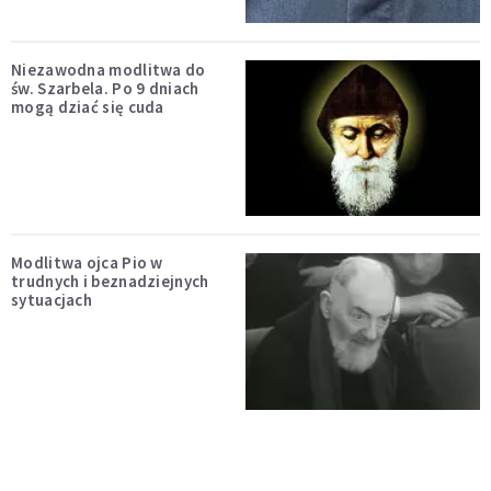
Niezawodna modlitwa do
św. Szarbela. Po 9 dniach
mogą dziać się cuda
Modlitwa ojca Pio w
trudnych i beznadziejnych
sytuacjach