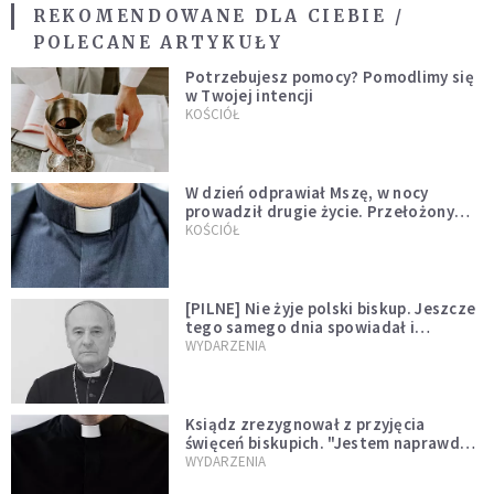
REKOMENDOWANE DLA CIEBIE /
POLECANE ARTYKUŁY
Potrzebujesz pomocy? Pomodlimy się
w Twojej intencji
KOŚCIÓŁ
W dzień odprawiał Mszę, w nocy
prowadził drugie życie. Przełożony
kazał mu opuścić zakon
KOŚCIÓŁ
[PILNE] Nie żyje polski biskup. Jeszcze
tego samego dnia spowiadał i
sprawował Mszę świętą
WYDARZENIA
Ksiądz zrezygnował z przyjęcia
święceń biskupich. "Jestem naprawdę
niegodny"
WYDARZENIA