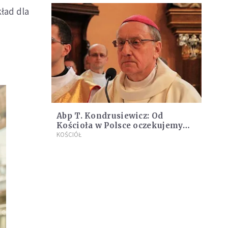
ład dla
Abp T. Kondrusiewicz: Od
Kościoła w Polsce oczekujemy
solidarności i modlitwy
KOŚCIÓŁ