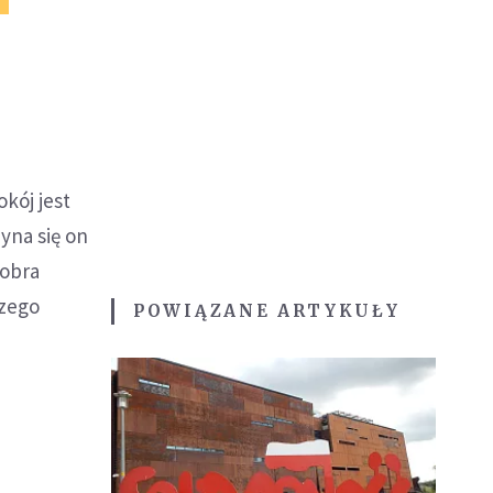
okój jest
zyna się on
dobra
szego
POWIĄZANE ARTYKUŁY