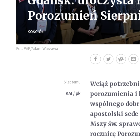
Gdańsk: uroczysta 
Porozumień Sierpn
KOŚCIÓŁ
Fot. PAP/Adam Warżawa
5 lat temu
Wciąż potrzebni
porozumienia i
KAI / pk
wspólnego dobra
apostolski sede
Mszy św. sprawo
rocznicę Porozu