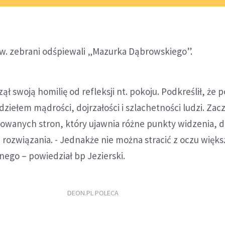
w. zebrani odśpiewali „Mazurka Dąbrowskiego”.
ął swoją homilię od refleksji nt. pokoju. Podkreślił, że p
dziełem mądrości, dojrzałości i szlachetności ludzi. Zac
towanych stron, który ujawnia różne punkty widzenia, 
 rozwiązania. - Jednakże nie można stracić z oczu więk
ego – powiedział bp Jezierski.
DEON.PL POLECA