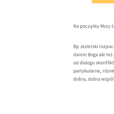
Na początku Mszy ś
Bp Jezierski rozpocz
darem Boga ale też 
od dialogu skonflik
partykularne, różne
dobra, dobra wspóln