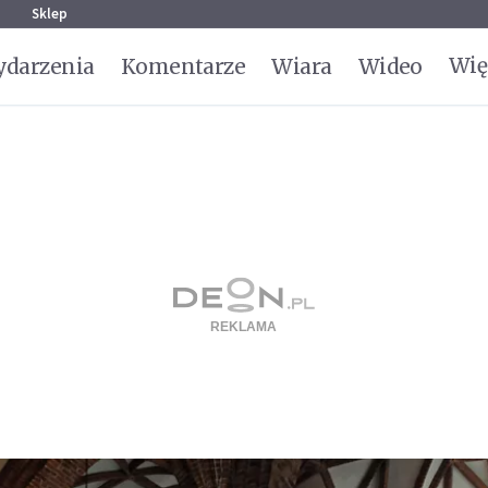
g
Sklep
Wię
darzenia
Komentarze
Wiara
Wideo