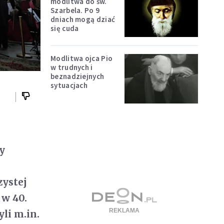
modlitwa do św.
Szarbela. Po 9
dniach mogą dziać
się cuda
Modlitwa ojca Pio
w trudnych i
beznadziejnych
sytuacjach
y
zystej
 w 40.
li m.in.