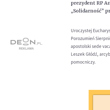
prezydent RP An
„Solidarność” p
Uroczystej Eucharys
Porozumień Sierpni
apostolski sede vaca
Leszek Głódź, arcyb
pomocniczy.