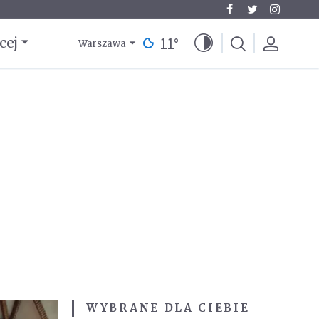
11
°
cej
Warszawa
WYBRANE DLA CIEBIE