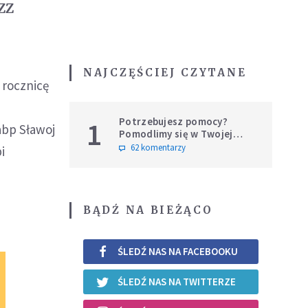
ZZ
NAJCZĘŚCIEJ CZYTANE
 rocznicę
Potrzebujesz pomocy?
1
 abp Sławoj
Pomodlimy się w Twojej
intencji
62 komentarzy
i
BĄDŹ NA BIEŻĄCO
ŚLEDŹ NAS NA FACEBOOKU
ŚLEDŹ NAS NA TWITTERZE