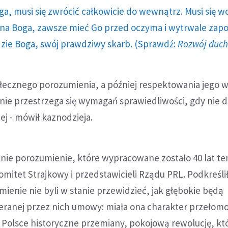
ga, musi się zwrócić całkowicie do wewnątrz. Musi się w
a Boga, zawsze mieć Go przed oczyma i wytrwale zap
dzie Boga, swój prawdziwy skarb. (Sprawdź:
Rozwój duc
łecznego porozumienia, a później respektowania jego 
 nie przestrzega się wymagań sprawiedliwości, gdy nie
j - mówił kaznodzieja.
nie porozumienie, które wypracowane zostało 40 lat t
itet Strajkowy i przedstawicieli Rządu PRL. Podkreślił
ienie nie byli w stanie przewidzieć, jak głębokie będą
ranej przez nich umowy: miała ona charakter przełom
Polsce historyczne przemiany, pokojową rewolucję, kt