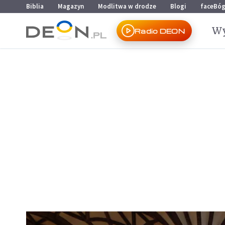
Przejdź do menu głównego
Przejdź do treści
Biblia
Magazyn
Modlitwa w drodze
Blogi
faceBó
Wy
Radio DEON