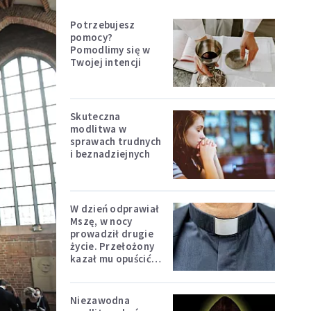
Potrzebujesz
pomocy?
Pomodlimy się w
Twojej intencji
Skuteczna
modlitwa w
sprawach trudnych
i beznadziejnych
W dzień odprawiał
Mszę, w nocy
prowadził drugie
życie. Przełożony
kazał mu opuścić
zakon
Niezawodna