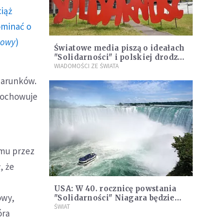
ciąż
ominać o
howy
)
Światowe media piszą o ideałach
"Solidarności" i polskiej drodze
do wolności
WIADOMOŚCI ZE ŚWIATA
warunków.
 dochowuje
emu przez
, że
USA: W 40. rocznicę powstania
owy,
"Solidarności" Niagara będzie
podświetlona na biało-czerwono
ŚWIAT
óra