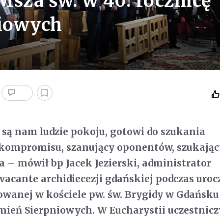
Msza św. w 40. rocznicę
iowych
 są nam ludzie pokoju, gotowi do szukania
 kompromisu, szanujący oponentów, szukając
 – mówił bp Jacek Jezierski, administrator
 vacante archidiecezji gdańskiej podczas uroc
wanej w kościele pw. św. Brygidy w Gdańsku
mień Sierpniowych. W Eucharystii uczestniczy