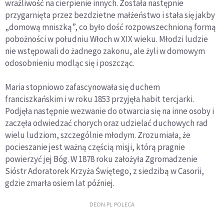
wrażliwość na cierpienie innych. Została następnie
przygarnięta przez bezdzietne małżeństwo i stała się jakby
„domową mniszką”, co było dość rozpowszechnioną formą
pobożności w południu Włoch w XIX wieku. Młodzi ludzie
nie wstępowali do żadnego zakonu, ale żyli w domowym
odosobnieniu modląc się i poszcząc.
Maria stopniowo zafascynowała się duchem
franciszkańskim i w roku 1853 przyjęła habit tercjarki.
Podjęła następnie wezwanie do otwarcia się na inne osoby i
zaczęła odwiedzać chorych oraz udzielać duchowych rad
wielu ludziom, szczególnie młodym. Zrozumiała, że
pocieszanie jest ważną częścią misji, którą pragnie
powierzyć jej Bóg. W 1878 roku założyła Zgromadzenie
Sióstr Adoratorek Krzyża Świętego, z siedzibą w Casorii,
gdzie zmarła osiem lat później.
DEON.PL POLECA