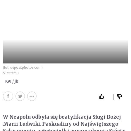
(fot. depositphotos.com)
5 lat temu
KAI / jb
W Neapolu odbyła się beatyfikacja Sługi Bożej
Marii Ludwiki Paskualiny od Najświętszego
Sakramentu, założycielki zgromadzenia Sióstr