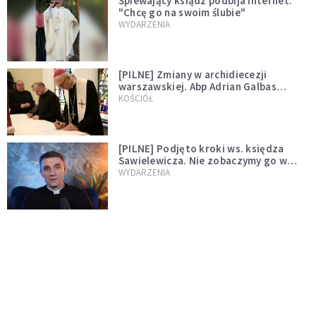
Śpiewający ksiądz podbija internet.
"Chcę go na swoim ślubie"
WYDARZENIA
[PILNE] Zmiany w archidiecezji
warszawskiej. Abp Adrian Galbas
wręczył dekrety nowym proboszczom
KOŚCIÓŁ
[PILNE] Podjęto kroki ws. księdza
Sawielewicza. Nie zobaczymy go w
mediach
WYDARZENIA