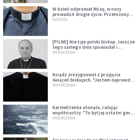
W dzień odprawiał Mszę, w nocy
prowadził drugie życie. Przełożony
kazał mu opuścić zakon
KOŚCIÓŁ
[PILNE] Nie żyje polski biskup. Jeszcze
tego samego dnia spowiadał i
sprawował Mszę świętą
WYDARZENIA
Ksiądz zrezygnował z przyjęcia
święceń biskupich. "Jestem naprawdę
niegodny"
WYDARZENIA
Karmelitanka utonęła, ratując
współsiostry. "To był jej ostatni gest
miłości"
WYDARZENIA