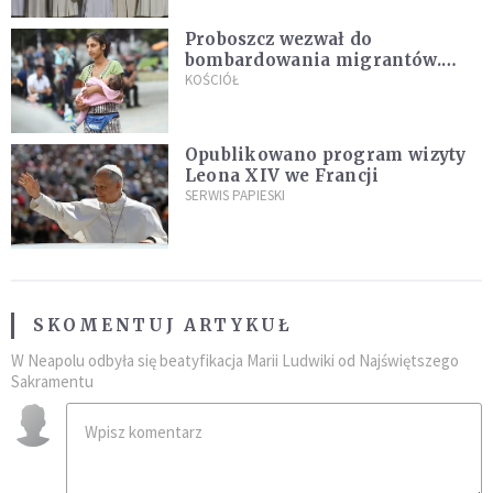
Proboszcz wezwał do
bombardowania migrantów.
"Masowy ogień przeciwko
KOŚCIÓŁ
najeźdźcom!"
Opublikowano program wizyty
Leona XIV we Francji
SERWIS PAPIESKI
SKOMENTUJ ARTYKUŁ
W Neapolu odbyła się beatyfikacja Marii Ludwiki od Najświętszego
Sakramentu