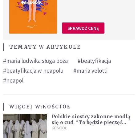
SPRAWDŹ CENĘ
TEMATY W ARTYKULE
#maria ludwika sługa boża
#beatyfikacja
#beatyfikacja w neapolu
#maria velotti
#neapol
WIĘCEJ W:
KOŚCIÓŁ
Polskie siostry zakonne modlą
się o cud. "To będzie pieczęć
Pana Boga dla naszej wiary"
KOŚCIÓŁ