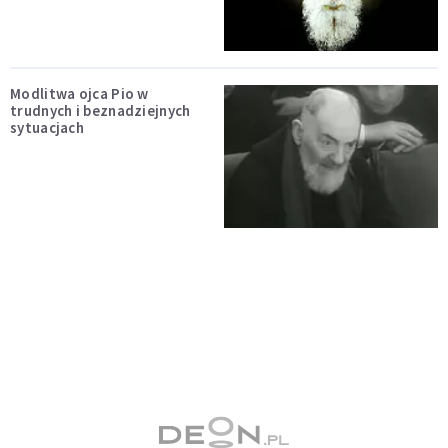
Modlitwa ojca Pio w
trudnych i beznadziejnych
sytuacjach