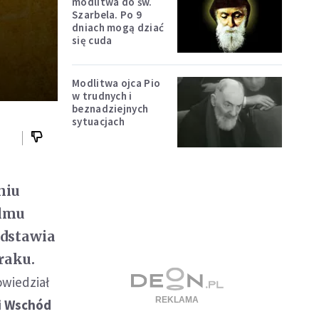
modlitwa do św.
Szarbela. Po 9
dniach mogą dziać
się cuda
Modlitwa ojca Pio
w trudnych i
beznadziejnych
sytuacjach
niu
ilmu
edstawia
raku.
owiedział
ki Wschód