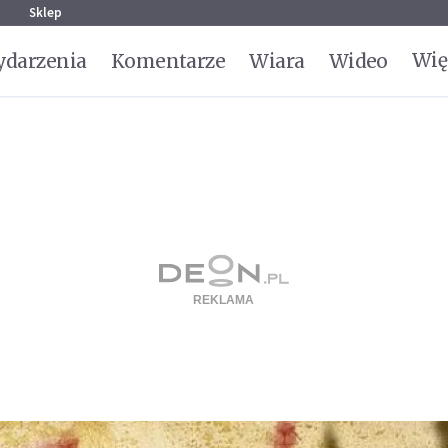
g
Sklep
Wię
darzenia
Komentarze
Wiara
Wideo