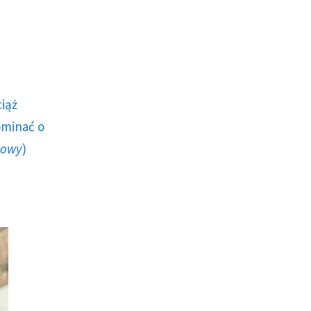
ciąż
ominać o
howy
)