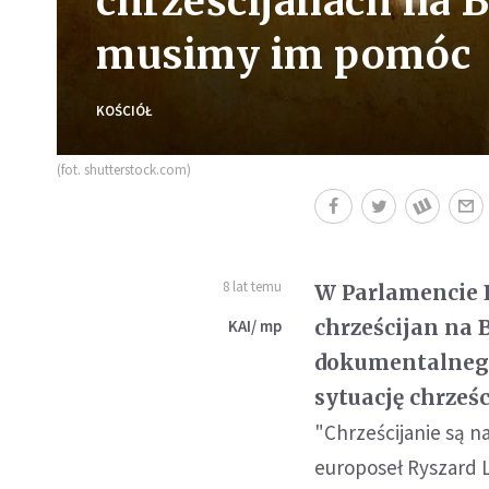
chrześcijanach na 
musimy im pomóc
KOŚCIÓŁ
(fot. shutterstock.com)
8 lat temu
W Parlamencie E
chrześcijan na 
KAI/ mp
dokumentalnego
sytuację chrześ
"Chrześcijanie są n
europoseł Ryszard L