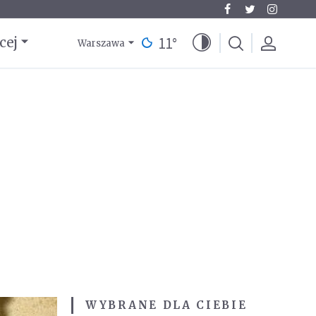
11
°
cej
Warszawa
WYBRANE DLA CIEBIE