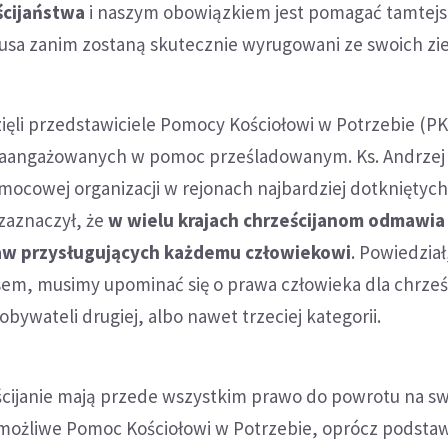
ścijaństwa
i naszym obowiązkiem jest pomagać tamtej
a zanim zostaną skutecznie wyrugowani ze swoich zi
ięli przedstawiciele Pomocy Kościołowi w Potrzebie (P
 zaangażowanych w pomoc prześladowanym. Ks. Andrze
omocowej organizacji w rejonach najbardziej dotkniętyc
zaznaczył, że
w wielu krajach chrześcijanom odmawia 
w przysługujących każdemu człowiekowi
. Powiedział
sem, musimy upominać się o prawa człowieka dla chrześ
ywateli drugiej, albo nawet trzeciej kategorii.
eścijanie mają przede wszystkim prawo do powrotu na s
o możliwe Pomoc Kościołowi w Potrzebie, oprócz podsta