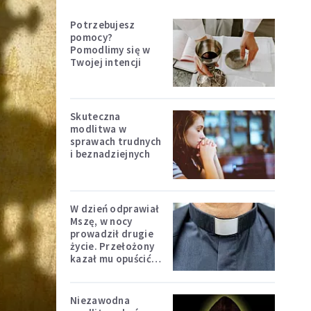
Potrzebujesz
pomocy?
Pomodlimy się w
Twojej intencji
Skuteczna
modlitwa w
sprawach trudnych
i beznadziejnych
W dzień odprawiał
Mszę, w nocy
prowadził drugie
życie. Przełożony
kazał mu opuścić
zakon
Niezawodna