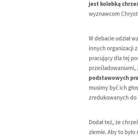
jest kolebką chrze
wyznawcom Chrystus
W debacie udział wz
innych organizacji
pracujący dla tej p
prześladowaniami, 
podstawowych pra
musimy być ich gło
zredukowanych do ob
Dodał też, że chrz
ziemie. Aby to był