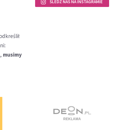
ŚLEDŹ NAS NA INSTAGRAMIE
odkreślił
ni:
u,
musimy