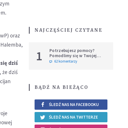
szym
em.
NAJCZĘŚCIEJ CZYTANE
KwP) oraz
j Halemba,
Potrzebujesz pomocy?
1
h
Pomodlimy się w Twojej
intencji
62 komentarzy
się dziś
, że dziś
cijan
BĄDŹ NA BIEŻĄCO
ŚLEDŹ NAS NA FACEBOOKU
woje
ŚLEDŹ NAS NA TWITTERZE
wowej