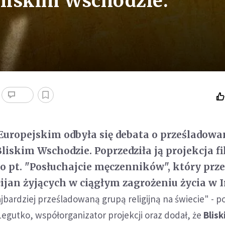
Bliskim Wschodzie:
uropejskim odbyła się debata o prześladowa
Bliskim Wschodzie. Poprzedziła ją projekcja f
 pt. "Posłuchajcie męczenników", który prz
cijan żyjących w ciągłym zagrożeniu życia w I
ajbardziej prześladowaną grupą religijną na świecie" - p
egutko, współorganizator projekcji oraz dodał, że
Blis