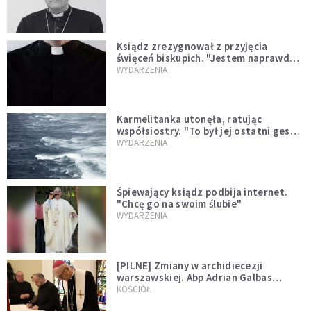
Ksiądz zrezygnował z przyjęcia
święceń biskupich. "Jestem naprawdę
niegodny"
WYDARZENIA
Karmelitanka utonęła, ratując
współsiostry. "To był jej ostatni gest
miłości"
WYDARZENIA
Śpiewający ksiądz podbija internet.
"Chcę go na swoim ślubie"
WYDARZENIA
[PILNE] Zmiany w archidiecezji
warszawskiej. Abp Adrian Galbas
wręczył dekrety nowym proboszczom
KOŚCIÓŁ