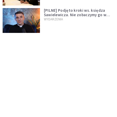
[PILNE] Podjęto kroki ws. księdza
Sawielewicza. Nie zobaczymy go w
mediach
WYDARZENIA