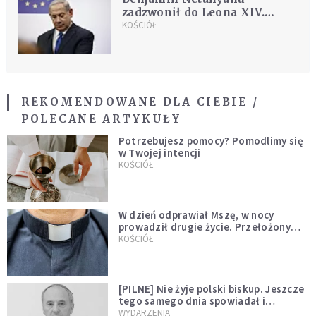
zadzwonił do Leona XIV.
Papież wystosował
KOŚCIÓŁ
komunikat
REKOMENDOWANE DLA CIEBIE /
POLECANE ARTYKUŁY
Potrzebujesz pomocy? Pomodlimy się
w Twojej intencji
KOŚCIÓŁ
W dzień odprawiał Mszę, w nocy
prowadził drugie życie. Przełożony
kazał mu opuścić zakon
KOŚCIÓŁ
[PILNE] Nie żyje polski biskup. Jeszcze
tego samego dnia spowiadał i
sprawował Mszę świętą
WYDARZENIA