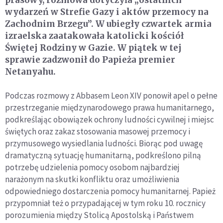
prasowy, rozmowa dotyczyła „ostatnich
wydarzeń w Strefie Gazy i aktów przemocy na
Zachodnim Brzegu”. W ubiegły czwartek armia
izraelska zaatakowała katolicki kościół
Świętej Rodziny w Gazie. W piątek w tej
sprawie zadzwonił do Papieża premier
Netanyahu.
Podczas rozmowy z Abbasem Leon XIV ponowił apel o pełne
przestrzeganie międzynarodowego prawa humanitarnego,
podkreślając obowiązek ochrony ludności cywilnej i miejsc
świętych oraz zakaz stosowania masowej przemocy i
przymusowego wysiedlania ludności. Biorąc pod uwagę
dramatyczną sytuację humanitarną, podkreślono pilną
potrzebę udzielenia pomocy osobom najbardziej
narażonym na skutki konfliktu oraz umożliwienia
odpowiedniego dostarczenia pomocy humanitarnej. Papież
przypomniał też o przypadającej w tym roku 10. rocznicy
porozumienia między Stolicą Apostolską i Państwem