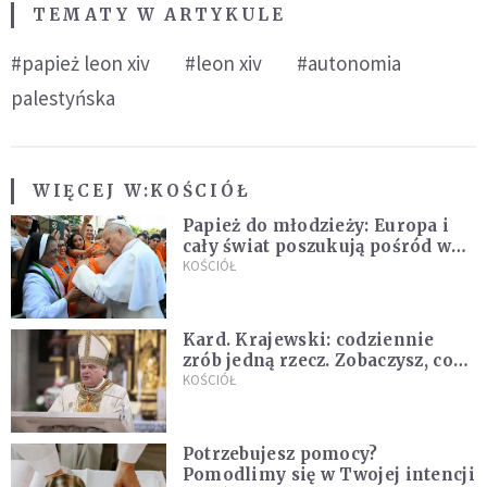
TEMATY W ARTYKULE
#papież leon xiv
#leon xiv
#autonomia
palestyńska
WIĘCEJ W:
KOŚCIÓŁ
Papież do młodzieży: Europa i
cały świat poszukują pośród was
nowych świętych
KOŚCIÓŁ
Kard. Krajewski: codziennie
zrób jedną rzecz. Zobaczysz, co
stanie się z twoim życiem
KOŚCIÓŁ
Potrzebujesz pomocy?
Pomodlimy się w Twojej intencji