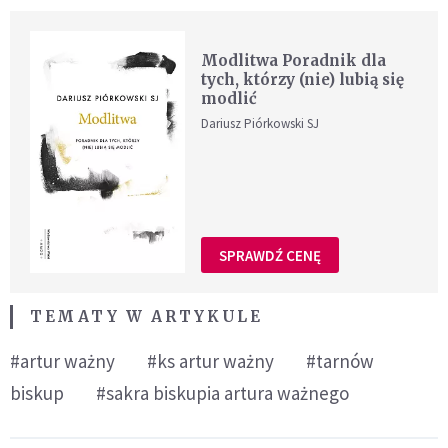
Modlitwa Poradnik dla
tych, którzy (nie) lubią się
modlić
Dariusz Piórkowski SJ
SPRAWDŹ CENĘ
TEMATY W ARTYKULE
#artur ważny
#ks artur ważny
#tarnów
biskup
#sakra biskupia artura ważnego