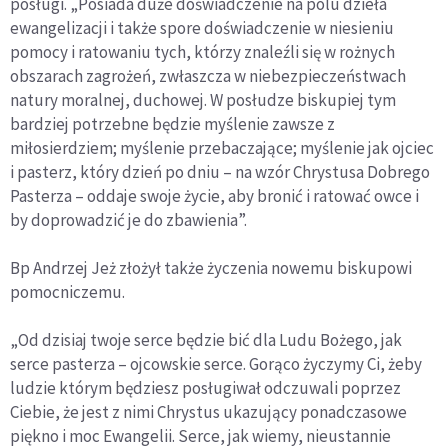
posługi. „Posiada duże doświadczenie na polu dzieła
ewangelizacji i także spore doświadczenie w niesieniu
pomocy i ratowaniu tych, którzy znaleźli się w rożnych
obszarach zagrożeń, zwłaszcza w niebezpieczeństwach
natury moralnej, duchowej. W posłudze biskupiej tym
bardziej potrzebne będzie myślenie zawsze z
miłosierdziem; myślenie przebaczające; myślenie jak ojciec
i pasterz, który dzień po dniu – na wzór Chrystusa Dobrego
Pasterza – oddaje swoje życie, aby bronić i ratować owce i
by doprowadzić je do zbawienia”.
Bp Andrzej Jeż złożył także życzenia nowemu biskupowi
pomocniczemu.
„Od dzisiaj twoje serce będzie bić dla Ludu Bożego, jak
serce pasterza – ojcowskie serce. Gorąco życzymy Ci, żeby
ludzie którym będziesz posługiwał odczuwali poprzez
Ciebie, że jest z nimi Chrystus ukazujący ponadczasowe
piękno i moc Ewangelii. Serce, jak wiemy, nieustannie