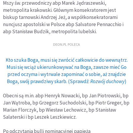
Mszy św. przewodniczy abp Marek Jędraszewski,
metropolita krakowski. Głównym konsekratorem jest
biskup tarnowski Andrzej Jeż, a współkonsekratorami
nuncjusz apostolski w Polsce abp Salvatore Pennacchio i
abp Stanisław Budzik, metropolita lubelski.
DEON.PL POLECA
Kto szuka Boga, musi się zwrócić całkowicie do wewnątrz.
Musi się wciąż ukierunkowywać na Boga, zawsze mieć Go
przed oczyma i wytrwale zapominać o sobie, aż znajdzie
Boga, swój prawdziwy skarb. (Sprawdź:
Rozwój duchowy
)
Obecni są m.in. abp Henryk Nowacki, bp Jan Piotrowski, bp
Jan Wątroba, bp Grzegorz Suchodolski, bp Piotr Greger, bp
Marian Florczyk, bp Wiesław Lechowicz, bp Stanisław
Salaterski i bp Leszek Leszkiewicz.
Po odczytania bulli nominacyjnej papieża