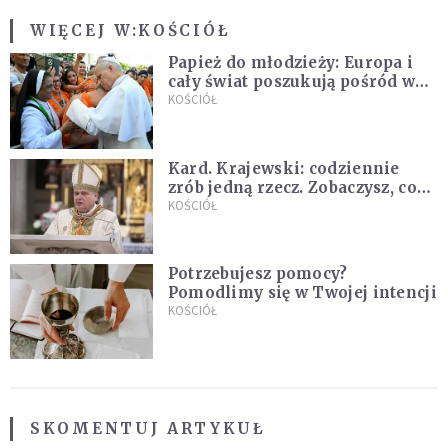
WIĘCEJ W:
KOŚCIÓŁ
Papież do młodzieży: Europa i
cały świat poszukują pośród was
nowych świętych
KOŚCIÓŁ
Kard. Krajewski: codziennie
zrób jedną rzecz. Zobaczysz, co
stanie się z twoim życiem
KOŚCIÓŁ
Potrzebujesz pomocy?
Pomodlimy się w Twojej intencji
KOŚCIÓŁ
SKOMENTUJ ARTYKUŁ