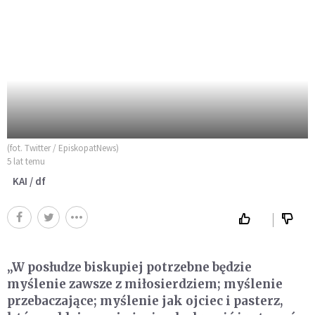
(fot. Twitter / EpiskopatNews)
5 lat temu
KAI / df
„W posłudze biskupiej potrzebne będzie
myślenie zawsze z miłosierdziem; myślenie
przebaczające; myślenie jak ojciec i pasterz,