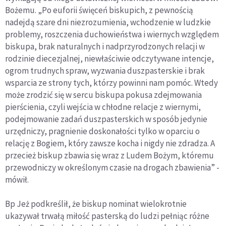
Bożemu. „Po euforii święceń biskupich, z pewnością
nadejdą szare dni niezrozumienia, wchodzenie w ludzkie
problemy, roszczenia duchowieństwa i wiernych względem
biskupa, brak naturalnych i nadprzyrodzonych relacji w
rodzinie diecezjalnej, niewłaściwie odczytywane intencje,
ogrom trudnych spraw, wyzwania duszpasterskie i brak
wsparcia ze strony tych, którzy powinni nam pomóc. Wtedy
może zrodzić się w sercu biskupa pokusa zdejmowania
pierścienia, czyli wejścia w chłodne relacje z wiernymi,
podejmowanie zadań duszpasterskich w sposób jedynie
urzędniczy, pragnienie doskonałości tylko w oparciu o
relację z Bogiem, który zawsze kocha i nigdy nie zdradza. A
przecież biskup zbawia się wraz z Ludem Bożym, któremu
przewodniczy w określonym czasie na drogach zbawienia” -
mówił.
Bp Jeż podkreślił, że biskup nominat wielokrotnie
ukazywał trwałą miłość pasterską do ludzi pełniąc różne