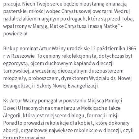
pracuje. Niech Twoje serce będzie nieustanną emanacją
pasterskiej miłości wobec Chrystusowej owczarni. Wędruj
nadal szlakiem maryjnym po drogach, które są przed Tobą,
wpatrzony w Maryję, Matkę Chrystusa i naszą Matkę” -
powiedział.
Biskup nominat Artur Ważny urodził się 12 października 1966
r. w Rzeszowie. To ceniony rekolekcjonista, dotychczas był
egzorcystą, ojcem duchownym kapłanów diecezji
tarnowskiej, a wcześniej diecezjalnym duszpasterzem
młodzieży, proboszczem, dyrektorem Wydziału ds. Nowej
Ewangelizacji i Szkoły Nowej Ewangelizacji.
Ks. Artur Ważny pomagał w powstaniu Miejsca Pamięci
Dzieci Utraconych na cmentarzu w Mościcach a także
Alegorii, która jest miejscem dialogu, formacji i misji.
Ponadto prowadzi rekolekcje dla kobiet, które dokonały
aborcji, organizował największe rekolekcje w diecezji, czyli
Forum Formacyjne.