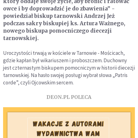
który oddaje swoje życie, aby bronić i ratować
owce i by doprowadzić je do zbawienia” -
powiedział biskup tarnowski Andrzej Jeż
podczas sakry biskupiej ks. Artura Ważnego,
nowego biskupa pomocniczego diecezji
tarnowskiej.
Uroczystości trwają w kościele w Tarnowie - Mościcach,
gdzie kapłan był wikariuszem i proboszczem. Duchowny
jest czternastym biskupem pomocniczym w historii diecezji
tarnowskiej. Na hasło swojej posługi wybrał słowa „Patris
corde”, czyli Ojcowskim sercem.
DEON.PL POLECA