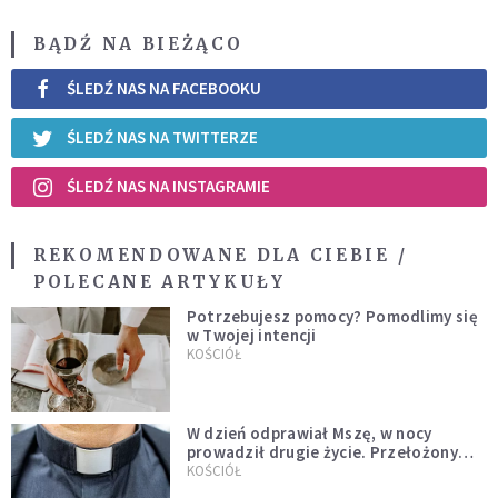
BĄDŹ NA BIEŻĄCO
ŚLEDŹ NAS NA FACEBOOKU
ŚLEDŹ NAS NA TWITTERZE
ŚLEDŹ NAS NA INSTAGRAMIE
REKOMENDOWANE DLA CIEBIE /
POLECANE ARTYKUŁY
Potrzebujesz pomocy? Pomodlimy się
w Twojej intencji
KOŚCIÓŁ
W dzień odprawiał Mszę, w nocy
prowadził drugie życie. Przełożony
kazał mu opuścić zakon
KOŚCIÓŁ