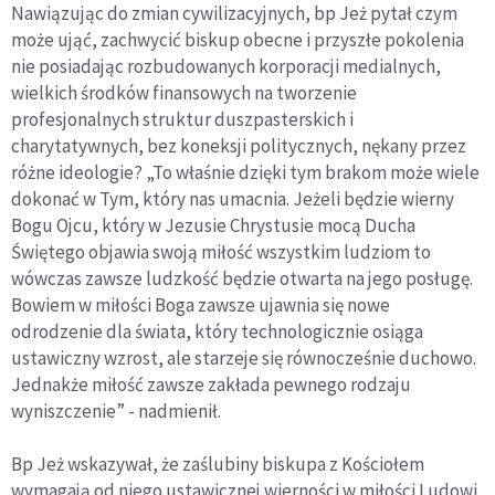
Nawiązując do zmian cywilizacyjnych, bp Jeż pytał czym
może ująć, zachwycić biskup obecne i przyszłe pokolenia
nie posiadając rozbudowanych korporacji medialnych,
wielkich środków finansowych na tworzenie
profesjonalnych struktur duszpasterskich i
charytatywnych, bez koneksji politycznych, nękany przez
różne ideologie? „To właśnie dzięki tym brakom może wiele
dokonać w Tym, który nas umacnia. Jeżeli będzie wierny
Bogu Ojcu, który w Jezusie Chrystusie mocą Ducha
Świętego objawia swoją miłość wszystkim ludziom to
wówczas zawsze ludzkość będzie otwarta na jego posługę.
Bowiem w miłości Boga zawsze ujawnia się nowe
odrodzenie dla świata, który technologicznie osiąga
ustawiczny wzrost, ale starzeje się równocześnie duchowo.
Jednakże miłość zawsze zakłada pewnego rodzaju
wyniszczenie” - nadmienił.
Bp Jeż wskazywał, że zaślubiny biskupa z Kościołem
wymagają od niego ustawicznej wierności w miłości Ludowi