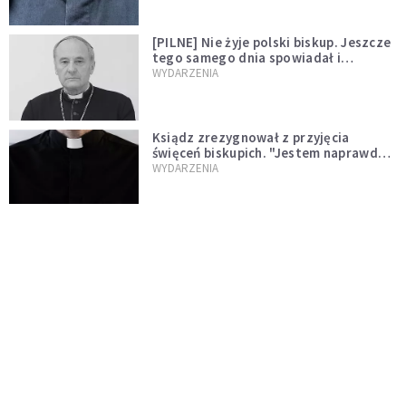
[PILNE] Nie żyje polski biskup. Jeszcze
tego samego dnia spowiadał i
sprawował Mszę świętą
WYDARZENIA
Ksiądz zrezygnował z przyjęcia
święceń biskupich. "Jestem naprawdę
niegodny"
WYDARZENIA
Karmelitanka utonęła, ratując
współsiostry. "To był jej ostatni gest
miłości"
WYDARZENIA
Śpiewający ksiądz podbija internet.
"Chcę go na swoim ślubie"
WYDARZENIA