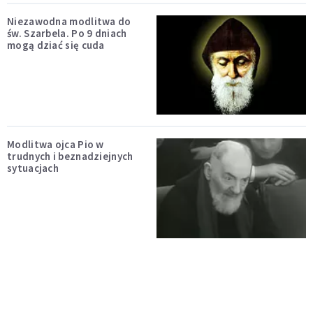
Niezawodna modlitwa do
św. Szarbela. Po 9 dniach
mogą dziać się cuda
Modlitwa ojca Pio w
trudnych i beznadziejnych
sytuacjach