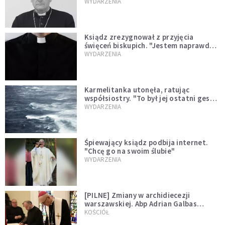
sprawował Mszę świętą
WYDARZENIA
Ksiądz zrezygnował z przyjęcia
święceń biskupich. "Jestem naprawdę
niegodny"
WYDARZENIA
Karmelitanka utonęła, ratując
współsiostry. "To był jej ostatni gest
miłości"
WYDARZENIA
Śpiewający ksiądz podbija internet.
"Chcę go na swoim ślubie"
WYDARZENIA
[PILNE] Zmiany w archidiecezji
warszawskiej. Abp Adrian Galbas
wręczył dekrety nowym proboszczom
KOŚCIÓŁ