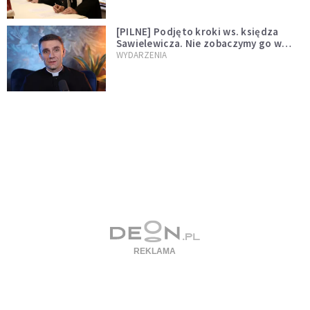
[PILNE] Podjęto kroki ws. księdza
Sawielewicza. Nie zobaczymy go w
mediach
WYDARZENIA