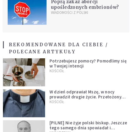
Poprą zakaz aborcji
upośledzonych embrionów?
WIADOMOŚCI Z POLSKI
REKOMENDOWANE DLA CIEBIE /
POLECANE ARTYKUŁY
Potrzebujesz pomocy? Pomodlimy się
w Twojej intencji
KOŚCIÓŁ
W dzień odprawiał Mszę, w nocy
prowadził drugie życie. Przełożony
kazał mu opuścić zakon
KOŚCIÓŁ
[PILNE] Nie żyje polski biskup. Jeszcze
tego samego dnia spowiadał i