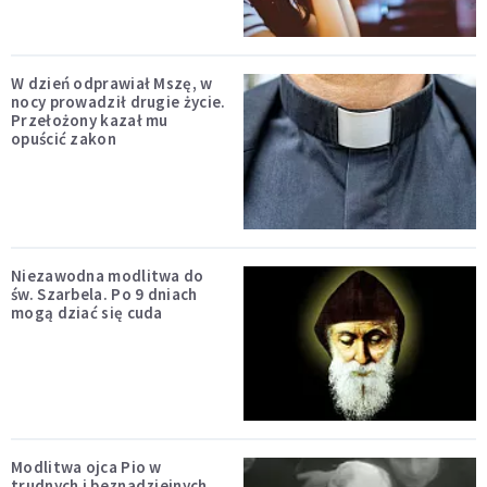
W dzień odprawiał Mszę, w
nocy prowadził drugie życie.
Przełożony kazał mu
opuścić zakon
Niezawodna modlitwa do
św. Szarbela. Po 9 dniach
mogą dziać się cuda
Modlitwa ojca Pio w
trudnych i beznadziejnych