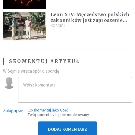
Leon XIV: Męczeństwo polskich
zakonników jest zaproszeniem
do jedności i misji całego
KOŚCIÓŁ
Kościoła
SKOMENTUJ ARTYKUŁ
W Sejmie wraca spór o aborcję
Zaloguj się
lub
skomentuj jako Gość
Twój komentarz będzie moderowany
DODAJ KOMENTARZ