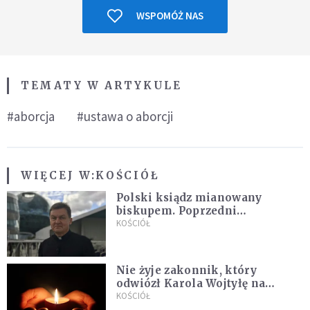
WSPOMÓŻ NAS
TEMATY W ARTYKULE
#aborcja
#ustawa o aborcji
WIĘCEJ W:
KOŚCIÓŁ
Polski ksiądz mianowany
biskupem. Poprzedni
ordynariusz zrezygnował
KOŚCIÓŁ
Nie żyje zakonnik, który
odwiózł Karola Wojtyłę na
konklawe. Jan Paweł II nazywał
KOŚCIÓŁ
go "winowajcą"