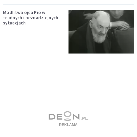
Modlitwa ojca Pio w
trudnych i beznadziejnych
sytuacjach