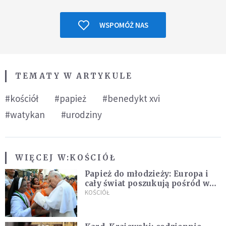
WSPOMÓŻ NAS
TEMATY W ARTYKULE
#kościół
#papież
#benedykt xvi
#watykan
#urodziny
WIĘCEJ W:
KOŚCIÓŁ
Papież do młodzieży: Europa i
cały świat poszukują pośród was
nowych świętych
KOŚCIÓŁ