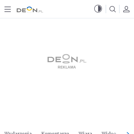
Przejdź do menu głównego
Przejdź do treści
Wydarzenia
Komentarze
Wiara
Wideo
Po 