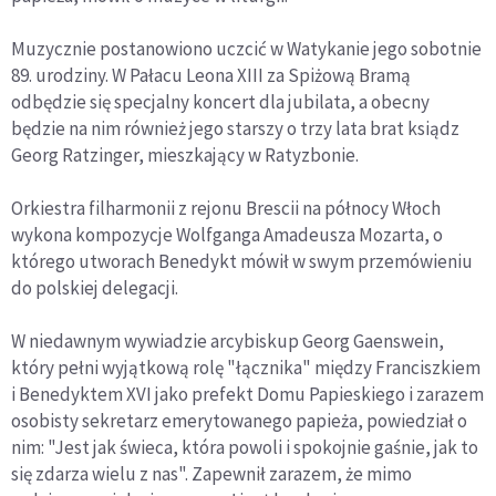
Muzycznie postanowiono uczcić w Watykanie jego sobotnie
89. urodziny. W Pałacu Leona XIII za Spiżową Bramą
odbędzie się specjalny koncert dla jubilata, a obecny
będzie na nim również jego starszy o trzy lata brat ksiądz
Georg Ratzinger, mieszkający w Ratyzbonie.
Orkiestra filharmonii z rejonu Brescii na północy Włoch
wykona kompozycje Wolfganga Amadeusza Mozarta, o
którego utworach Benedykt mówił w swym przemówieniu
do polskiej delegacji.
W niedawnym wywiadzie arcybiskup Georg Gaenswein,
który pełni wyjątkową rolę "łącznika" między Franciszkiem
i Benedyktem XVI jako prefekt Domu Papieskiego i zarazem
osobisty sekretarz emerytowanego papieża, powiedział o
nim: "Jest jak świeca, która powoli i spokojnie gaśnie, jak to
się zdarza wielu z nas". Zapewnił zarazem, że mimo