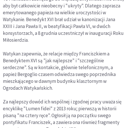
aby był całkowicie nieobecny i "ukryty". Dlatego zaprasza
emerytowanego papieża na wielkie uroczystości w
Watykanie. Benedykt XVI brał udział w kanonizacji Jana
XXIII i Jana Pawła II, w beatyfikacji Pawła VI, w dwóch
konsystorzach, a 8 grudnia uczestniczył w inauguracji Roku
Miłosierdzia.
Watykan zapewnia, że relacje między Franciszkiem a
Benedyktem XVI są "jak najlepsze" i "szczególnie
serdeczne". Są w kontakcie, głównie telefonicznym, a
papież Bergoglio czasem odwiedza swego poprzednika
mieszkającego w dawnym budynku klasztornym w
Ogrodach Watykańskich.
Za najlepszy dowód ich wspólnej i zgodnej pracy uważa się
encyklikę "Lumen fidei" z 2013 roku; pierwszą w historii
pisaną "na cztery ręce". Ogłosił ją na początku swego
pontyfikatu Franciszek, a zawiera ona również fragmenty