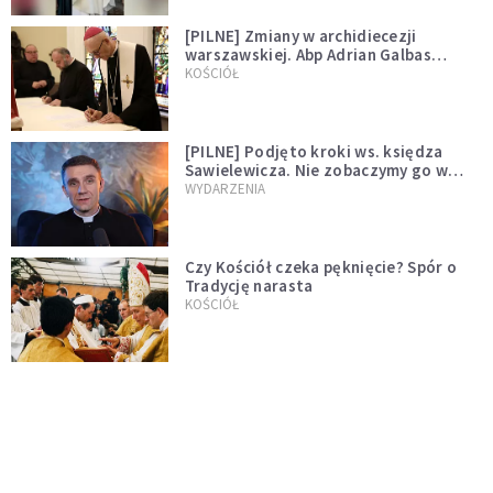
[PILNE] Zmiany w archidiecezji
warszawskiej. Abp Adrian Galbas
wręczył dekrety nowym proboszczom
KOŚCIÓŁ
[PILNE] Podjęto kroki ws. księdza
Sawielewicza. Nie zobaczymy go w
mediach
WYDARZENIA
Czy Kościół czeka pęknięcie? Spór o
Tradycję narasta
KOŚCIÓŁ