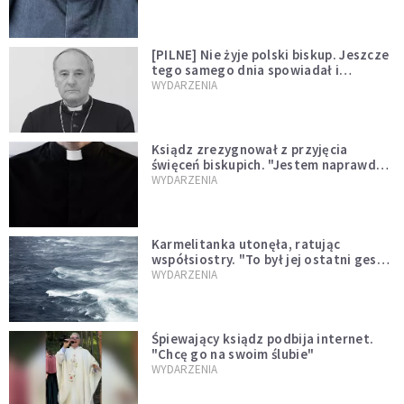
[PILNE] Nie żyje polski biskup. Jeszcze
tego samego dnia spowiadał i
sprawował Mszę świętą
WYDARZENIA
Ksiądz zrezygnował z przyjęcia
święceń biskupich. "Jestem naprawdę
niegodny"
WYDARZENIA
Karmelitanka utonęła, ratując
współsiostry. "To był jej ostatni gest
miłości"
WYDARZENIA
Śpiewający ksiądz podbija internet.
"Chcę go na swoim ślubie"
WYDARZENIA