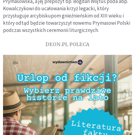
Prymasowska, a jej prepozyt bp. Bogdan Wojtuś poda abp.
Kowalczykowi do ucałowania krzyż legacki, który
przysługuje arcybiskupom gnieźnieńskim od XIII wieku i
który odtąd będzie towarzyszył nowemu Prymasowi Polski
podczas wszystkich ceremonii liturgicznych.
DEON.PL POLECA