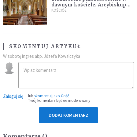
dawnym kościele. Arcybiskup
stanowczo reaguje
KOŚCIÓŁ
SKOMENTUJ ARTYKUŁ
W sobotę ingres abp. Józefa Kowalczyka
Zaloguj się
lub
skomentuj jako Gość
Twój komentarz będzie moderowany
DODAJ KOMENTARZ
Komentarze (
)