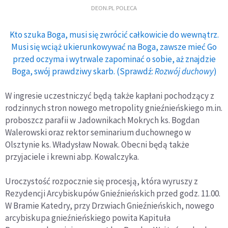
DEON.PL POLECA
Kto szuka Boga, musi się zwrócić całkowicie do wewnątrz.
Musi się wciąż ukierunkowywać na Boga, zawsze mieć Go
przed oczyma i wytrwale zapominać o sobie, aż znajdzie
Boga, swój prawdziwy skarb. (Sprawdź:
Rozwój duchowy
)
W ingresie uczestniczyć będą także kapłani pochodzący z
rodzinnych stron nowego metropolity gnieźnieńskiego m.in.
proboszcz parafii w Jadownikach Mokrych ks. Bogdan
Walerowski oraz rektor seminarium duchownego w
Olsztynie ks. Władysław Nowak. Obecni będą także
przyjaciele i krewni abp. Kowalczyka.
Uroczystość rozpocznie się procesją, która wyruszy z
Rezydencji Arcybiskupów Gnieźnieńskich przed godz. 11.00.
W Bramie Katedry, przy Drzwiach Gnieźnieńskich, nowego
arcybiskupa gnieźnieńskiego powita Kapituła