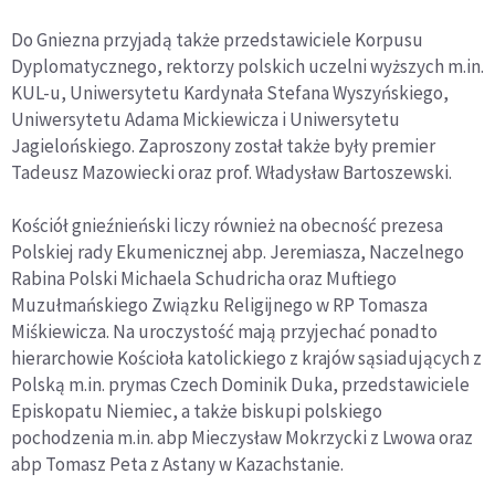
Do Gniezna przyjadą także przedstawiciele Korpusu
Dyplomatycznego, rektorzy polskich uczelni wyższych m.in.
KUL-u, Uniwersytetu Kardynała Stefana Wyszyńskiego,
Uniwersytetu Adama Mickiewicza i Uniwersytetu
Jagielońskiego. Zaproszony został także były premier
Tadeusz Mazowiecki oraz prof. Władysław Bartoszewski.
Kościół gnieźnieński liczy również na obecność prezesa
Polskiej rady Ekumenicznej abp. Jeremiasza, Naczelnego
Rabina Polski Michaela Schudricha oraz Muftiego
Muzułmańskiego Związku Religijnego w RP Tomasza
Miśkiewicza. Na uroczystość mają przyjechać ponadto
hierarchowie Kościoła katolickiego z krajów sąsiadujących z
Polską m.in. prymas Czech Dominik Duka, przedstawiciele
Episkopatu Niemiec, a także biskupi polskiego
pochodzenia m.in. abp Mieczysław Mokrzycki z Lwowa oraz
abp Tomasz Peta z Astany w Kazachstanie.