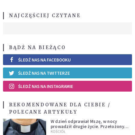
NAJCZĘŚCIEJ CZYTANE
BĄDŹ NA BIEŻĄCO
ŚLEDŹ NAS NA FACEBOOKU
ŚLEDŹ NAS NA TWITTERZE
ŚLEDŹ NAS NA INSTAGRAMIE
REKOMENDOWANE DLA CIEBIE /
POLECANE ARTYKUŁY
W dzień odprawiał Mszę, w nocy
prowadził drugie życie. Przełożony
kazał mu opuścić zakon
KOŚCIÓŁ