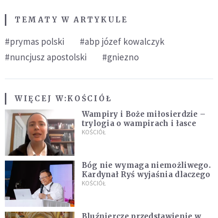
TEMATY W ARTYKULE
#prymas polski
#abp józef kowalczyk
#nuncjusz apostolski
#gniezno
WIĘCEJ W:
KOŚCIÓŁ
Wampiry i Boże miłosierdzie –
trylogia o wampirach i łasce
KOŚCIÓŁ
Bóg nie wymaga niemożliwego.
Kardynał Ryś wyjaśnia dlaczego
KOŚCIÓŁ
Bluźniercze przedstawienie w