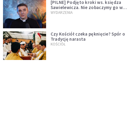
[PILNE] Podjęto kroki ws. księdza
Sawielewicza. Nie zobaczymy go w
mediach
WYDARZENIA
Czy Kościół czeka pęknięcie? Spór o
Tradycję narasta
KOŚCIÓŁ