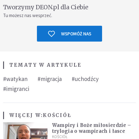
Tworzymy DEON.pl dla Ciebie
Tu możesz nas wesprzeć.
WSPOMÓŻ NAS
TEMATY W ARTYKULE
#watykan
#migracja
#uchodźcy
#imigranci
WIĘCEJ W:
KOŚCIÓŁ
Wampiry i Boże miłosierdzie –
trylogia o wampirach i łasce
KOŚCIÓŁ