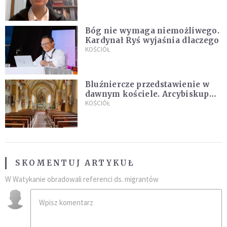
Bóg nie wymaga niemożliwego.
Kardynał Ryś wyjaśnia dlaczego
KOŚCIÓŁ
Bluźniercze przedstawienie w
dawnym kościele. Arcybiskup
stanowczo reaguje
KOŚCIÓŁ
SKOMENTUJ ARTYKUŁ
W Watykanie obradowali referenci ds. migrantów