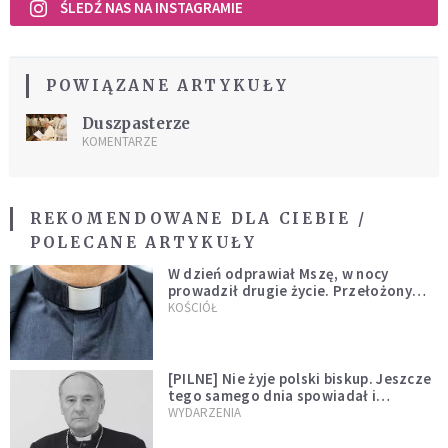
ŚLEDŹ NAS NA INSTAGRAMIE
POWIĄZANE ARTYKUŁY
Duszpasterze
KOMENTARZE
REKOMENDOWANE DLA CIEBIE /
POLECANE ARTYKUŁY
W dzień odprawiał Mszę, w nocy
prowadził drugie życie. Przełożony
kazał mu opuścić zakon
KOŚCIÓŁ
[PILNE] Nie żyje polski biskup. Jeszcze
tego samego dnia spowiadał i
sprawował Mszę świętą
WYDARZENIA