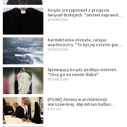
Ksiądz zrezygnował z przyjęcia
święceń biskupich. "Jestem naprawdę
niegodny"
WYDARZENIA
Karmelitanka utonęła, ratując
współsiostry. "To był jej ostatni gest
miłości"
WYDARZENIA
Śpiewający ksiądz podbija internet.
"Chcę go na swoim ślubie"
WYDARZENIA
[PILNE] Zmiany w archidiecezji
warszawskiej. Abp Adrian Galbas
wręczył dekrety nowym proboszczom
KOŚCIÓŁ