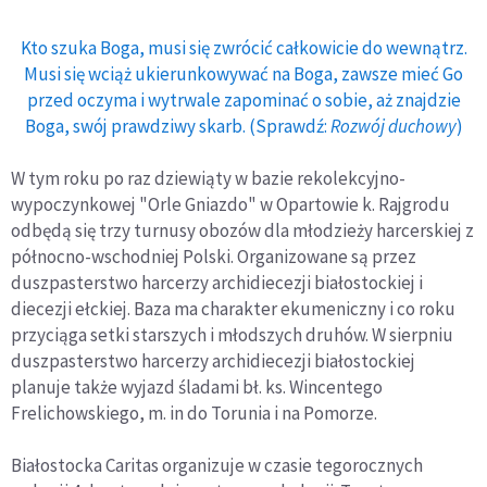
Kto szuka Boga, musi się zwrócić całkowicie do wewnątrz.
Musi się wciąż ukierunkowywać na Boga, zawsze mieć Go
przed oczyma i wytrwale zapominać o sobie, aż znajdzie
Boga, swój prawdziwy skarb. (Sprawdź:
Rozwój duchowy
)
W tym roku po raz dziewiąty w bazie rekolekcyjno-
wypoczynkowej "Orle Gniazdo" w Opartowie k. Rajgrodu
odbędą się trzy turnusy obozów dla młodzieży harcerskiej z
północno-wschodniej Polski. Organizowane są przez
duszpasterstwo harcerzy archidiecezji białostockiej i
diecezji ełckiej. Baza ma charakter ekumeniczny i co roku
przyciąga setki starszych i młodszych druhów. W sierpniu
duszpasterstwo harcerzy archidiecezji białostockiej
planuje także wyjazd śladami bł. ks. Wincentego
Frelichowskiego, m. in do Torunia i na Pomorze.
Białostocka Caritas organizuje w czasie tegorocznych