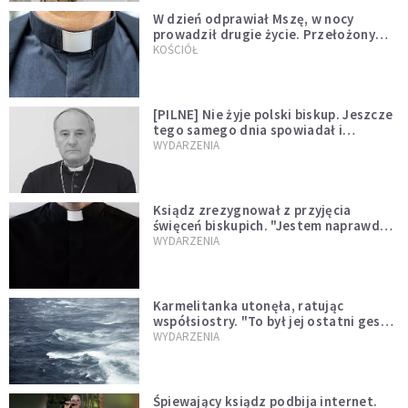
W dzień odprawiał Mszę, w nocy
prowadził drugie życie. Przełożony
kazał mu opuścić zakon
KOŚCIÓŁ
[PILNE] Nie żyje polski biskup. Jeszcze
tego samego dnia spowiadał i
sprawował Mszę świętą
WYDARZENIA
Ksiądz zrezygnował z przyjęcia
święceń biskupich. "Jestem naprawdę
niegodny"
WYDARZENIA
Karmelitanka utonęła, ratując
współsiostry. "To był jej ostatni gest
miłości"
WYDARZENIA
Śpiewający ksiądz podbija internet.