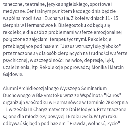
taneczne, teatralne, języka angielskiego, sportowe i
medyczne. Centralnym punktem każdego dnia będzie
wspólna modlitwa i Eucharystia. Z kolei w dniach 11 - 15
sierpnia w Hermanówce k. Białegostoku odbędą się
rekolekcje dla osób z problemami w sferze emocjonalnej
połączone z zajęciami terapeutycznymi. Rekolekcje
przebiegające pod hasłem: "Jezus wzruszył się głęboko"
przeznaczone są dla osób cierpiących na trudności w sferze
psychicznej, w szczególności: nerwice, depresje, lęki,
uzależnienia, itp. Rekolekcje poprowadzą Monika i Marcin
Gajdowie.
Alumni Archidiecezjalnego Wyższego Seminarium
Duchownego w Białymstoku wraz ze Wspólnotą "Kairos"
organizują w ośrodku w Hermanówce w terminie 28 sierpnia
- 1 września III Charyzmatyczne Dni Młodych. Przeznaczone
są one dla młodzieży powyżej 16 roku życia. W tym roku
odbywać się będą pod hasłem: "Prawda, wolność, życie".