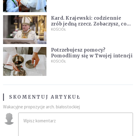
Kard. Krajewski: codziennie
zrób jedną rzecz. Zobaczysz, co
stanie się z twoim życiem
KOŚCIÓŁ
Potrzebujesz pomocy?
Pomodlimy się w Twojej intencji
KOŚCIÓŁ
SKOMENTUJ ARTYKUŁ
Wakacyjne propozycje arch. białostockiej