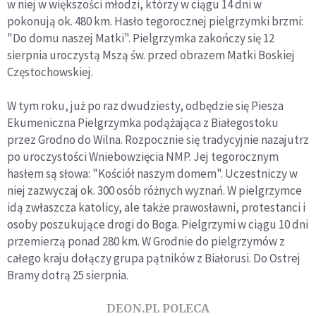
w niej w większości młodzi, którzy w ciągu 14 dni w
pokonują ok. 480 km. Hasło tegorocznej pielgrzymki brzmi:
"Do domu naszej Matki". Pielgrzymka zakończy się 12
sierpnia uroczystą Mszą św. przed obrazem Matki Boskiej
Częstochowskiej.
W tym roku, już po raz dwudziesty, odbędzie się Piesza
Ekumeniczna Pielgrzymka podążająca z Białegostoku
przez Grodno do Wilna. Rozpocznie się tradycyjnie nazajutrz
po uroczystości Wniebowzięcia NMP. Jej tegorocznym
hasłem są słowa: "Kościół naszym domem". Uczestniczy w
niej zazwyczaj ok. 300 osób różnych wyznań. W pielgrzymce
idą zwłaszcza katolicy, ale także prawosławni, protestanci i
osoby poszukujące drogi do Boga. Pielgrzymi w ciągu 10 dni
przemierzą ponad 280 km. W Grodnie do pielgrzymów z
całego kraju dołączy grupa pątników z Białorusi. Do Ostrej
Bramy dotrą 25 sierpnia.
DEON.PL POLECA