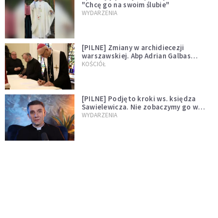
"Chcę go na swoim ślubie"
WYDARZENIA
[PILNE] Zmiany w archidiecezji
warszawskiej. Abp Adrian Galbas
wręczył dekrety nowym proboszczom
KOŚCIÓŁ
[PILNE] Podjęto kroki ws. księdza
Sawielewicza. Nie zobaczymy go w
mediach
WYDARZENIA