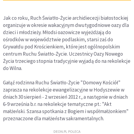
Jak co roku, Ruch Światło-Życie archidiecezji białostockiej
organizuje w okresie wakacyjnym dwutygodniowe oazy dla
dzieci i młodzieży. Młodsi oazowicze wyjeżdżają do
ośrodków w województwie podlaskim, starsi zaś do
Grywałdu pod Krościenkiem, które jest ogólnopolskim
centrum Ruchu Światło-Życie. Uczestnicy Oazy Nowego
Życia trzeciego stopnia tradycyjnie wyjadą do na rekolekcje
do Wilna.
Gałąź rodzinna Ruchu Światło-Życie "Domowy Kościół"
zaprasza na rekolekcje ewangelizacyjne w Hodyszewie w
dniach 30 sierpień - 2 wrzesień 2012 r., a następnie w dniach
6-9 września b.r. na rekolekcje tematyczne pt.: "Akt
małżeński. Szansa spotkania z Bogiem i współmałżonkiem"
przeznaczone dla małżeństw sakramentalnych.
DEON.PL POLECA