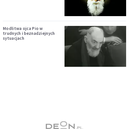
Modlitwa ojca Pio w
trudnych i beznadziejnych
sytuacjach