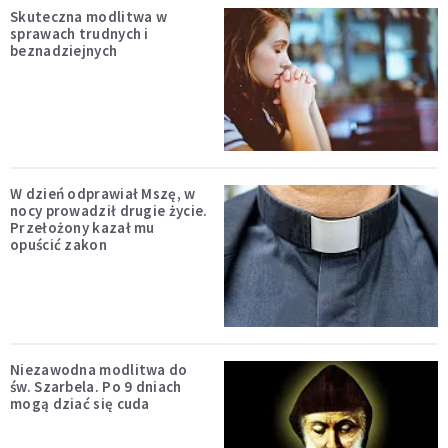
Skuteczna modlitwa w
sprawach trudnych i
beznadziejnych
W dzień odprawiał Mszę, w
nocy prowadził drugie życie.
Przełożony kazał mu
opuścić zakon
Niezawodna modlitwa do
św. Szarbela. Po 9 dniach
mogą dziać się cuda