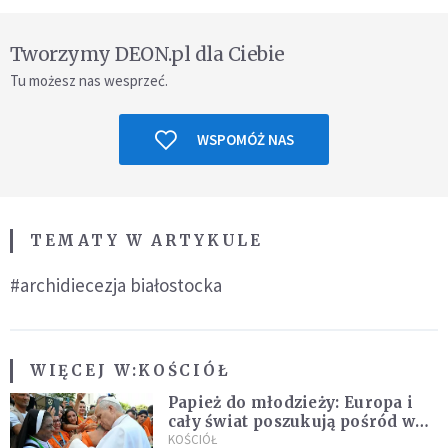
Tworzymy DEON.pl dla Ciebie
Tu możesz nas wesprzeć.
WSPOMÓŻ NAS
TEMATY W ARTYKULE
#archidiecezja białostocka
WIĘCEJ W:
KOŚCIÓŁ
Papież do młodzieży: Europa i
cały świat poszukują pośród was
nowych świętych
KOŚCIÓŁ