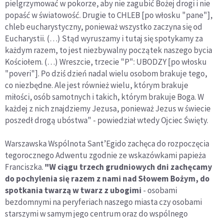
pielgrzymować w pokorze, aby nie zagubić Bożej drogi i nie
popaść w światowość. Drugie to CHLEB [po włosku "pane"],
chleb eucharystyczny, ponieważ wszystko zaczyna się od
Eucharystii. (…) Stąd wyruszamy i tutaj się spotykamy za
każdym razem, to jest niezbywalny początek naszego bycia
Kościołem. (…) Wreszcie, trzecie "P": UBODZY [po włosku
"poveri"]. Po dziś dzień nadal wielu osobom brakuje tego,
co niezbędne. Ale jest również wielu, którym brakuje
miłości, osób samotnych i takich, którym brakuje Boga. W
każdej z nich znajdziemy Jezusa, ponieważ Jezus w świecie
poszedł drogą ubóstwa" - powiedział wtedy Ojciec Święty.
Warszawska Wspólnota Sant’Egido zachęca do rozpoczęcia
tegorocznego Adwentu zgodnie ze wskazówkami papieża
Franciszka.
"W ciągu trzech grudniowych dni zachęcamy
do pochylenia się razem z nami nad Słowem Bożym, do
spotkania twarzą w twarz z ubogimi
- osobami
bezdomnymi na peryferiach naszego miasta czy osobami
starszymi w samym jego centrum oraz do wspólnego