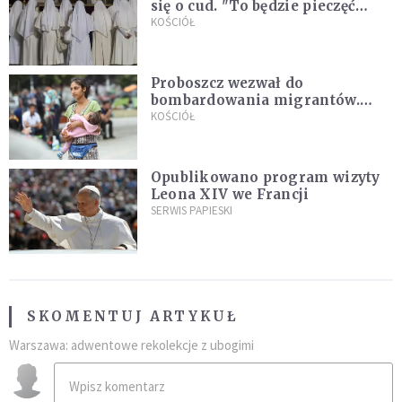
się o cud. "To będzie pieczęć
Pana Boga dla naszej wiary"
KOŚCIÓŁ
Proboszcz wezwał do
bombardowania migrantów.
"Masowy ogień przeciwko
KOŚCIÓŁ
najeźdźcom!"
Opublikowano program wizyty
Leona XIV we Francji
SERWIS PAPIESKI
SKOMENTUJ ARTYKUŁ
Warszawa: adwentowe rekolekcje z ubogimi