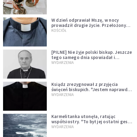
W dzień odprawiał Mszę, w nocy
prowadził drugie życie. Przełożony
kazał mu opuścić zakon
KOŚCIÓŁ
[PILNE] Nie żyje polski biskup. Jeszcze
tego samego dnia spowiadał i
sprawował Mszę świętą
WYDARZENIA
Ksiądz zrezygnował z przyjęcia
święceń biskupich. "Jestem naprawdę
niegodny"
WYDARZENIA
Karmelitanka utonęła, ratując
współsiostry. "To był jej ostatni gest
miłości"
WYDARZENIA