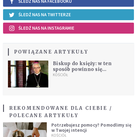
ŚLEDŹ NAS NA FACEBOOKU
ŚLEDŹ NAS NA TWITTERZE
ŚLEDŹ NAS NA INSTAGRAMIE
POWIĄZANE ARTYKUŁY
Biskup do księży: w ten
sposób powinno się
odwiedzać wiernych po
KOŚCIÓŁ
kolędzie
REKOMENDOWANE DLA CIEBIE /
POLECANE ARTYKUŁY
Potrzebujesz pomocy? Pomodlimy się
w Twojej intencji
KOŚCIÓŁ