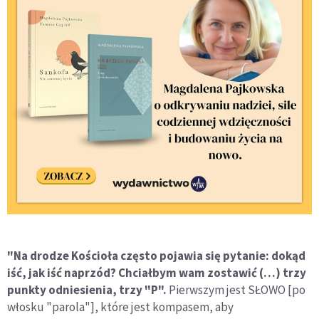
"Na drodze Kościoła często pojawia się pytanie: dokąd
iść, jak iść naprzód? Chciałbym wam zostawić (…) trzy
punkty odniesienia, trzy "P".
Pierwszym jest SŁOWO [po
włosku "parola"], które jest kompasem, aby