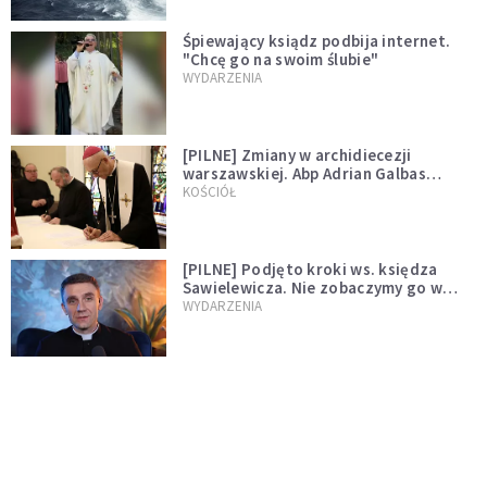
Śpiewający ksiądz podbija internet.
"Chcę go na swoim ślubie"
WYDARZENIA
[PILNE] Zmiany w archidiecezji
warszawskiej. Abp Adrian Galbas
wręczył dekrety nowym proboszczom
KOŚCIÓŁ
[PILNE] Podjęto kroki ws. księdza
Sawielewicza. Nie zobaczymy go w
mediach
WYDARZENIA