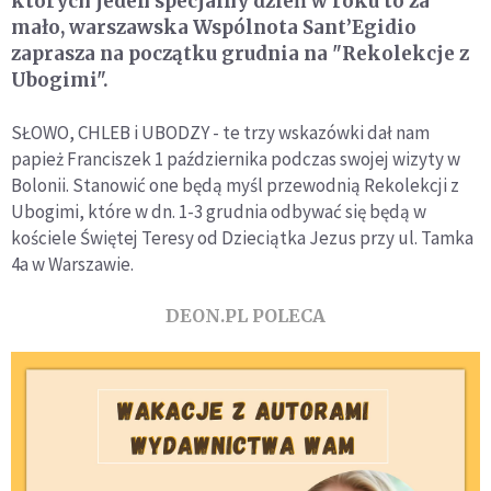
których jeden specjalny dzień w roku to za
mało, warszawska Wspólnota Sant’Egidio
zaprasza na początku grudnia na "Rekolekcje z
Ubogimi".
SŁOWO, CHLEB i UBODZY - te trzy wskazówki dał nam
papież Franciszek 1 października podczas swojej wizyty w
Bolonii. Stanowić one będą myśl przewodnią Rekolekcji z
Ubogimi, które w dn. 1-3 grudnia odbywać się będą w
kościele Świętej Teresy od Dzieciątka Jezus przy ul. Tamka
4a w Warszawie.
DEON.PL POLECA