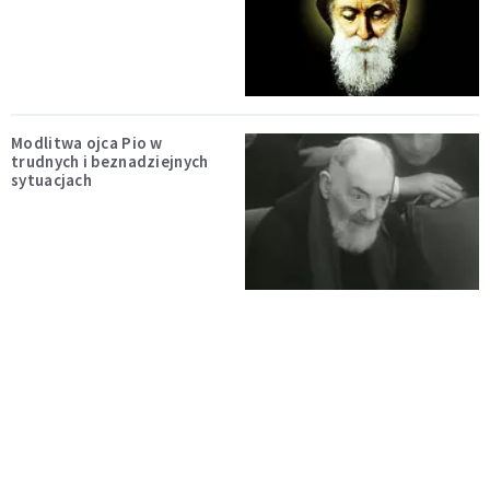
Modlitwa ojca Pio w
trudnych i beznadziejnych
sytuacjach