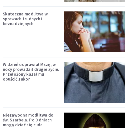
Skuteczna modlitwa w
sprawach trudnych i
beznadziejnych
W dzień odprawiał Mszę, w
nocy prowadził drugie życie.
Przełożony kazał mu
opuścić zakon
Niezawodna modlitwa do
św. Szarbela. Po 9 dniach
mogą dziać się cuda