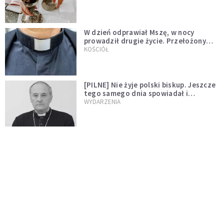
W dzień odprawiał Mszę, w nocy
prowadził drugie życie. Przełożony
kazał mu opuścić zakon
KOŚCIÓŁ
[PILNE] Nie żyje polski biskup. Jeszcze
tego samego dnia spowiadał i
sprawował Mszę świętą
WYDARZENIA
Ksiądz zrezygnował z przyjęcia
święceń biskupich. "Jestem naprawdę
niegodny"
WYDARZENIA
Karmelitanka utonęła, ratując
współsiostry. "To był jej ostatni gest
miłości"
WYDARZENIA