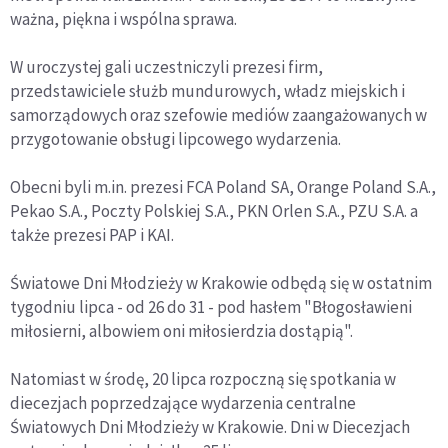
ważna, piękna i wspólna sprawa.
W uroczystej gali uczestniczyli prezesi firm,
przedstawiciele służb mundurowych, władz miejskich i
samorządowych oraz szefowie mediów zaangażowanych w
przygotowanie obsługi lipcowego wydarzenia.
Obecni byli m.in. prezesi FCA Poland SA, Orange Poland S.A.,
Pekao S.A., Poczty Polskiej S.A., PKN Orlen S.A., PZU S.A. a
także prezesi PAP i KAI.
Światowe Dni Młodzieży w Krakowie odbędą się w ostatnim
tygodniu lipca - od 26 do 31 - pod hasłem "Błogosławieni
miłosierni, albowiem oni miłosierdzia dostąpią".
Natomiast w środę, 20 lipca rozpoczną się spotkania w
diecezjach poprzedzające wydarzenia centralne
Światowych Dni Młodzieży w Krakowie. Dni w Diecezjach