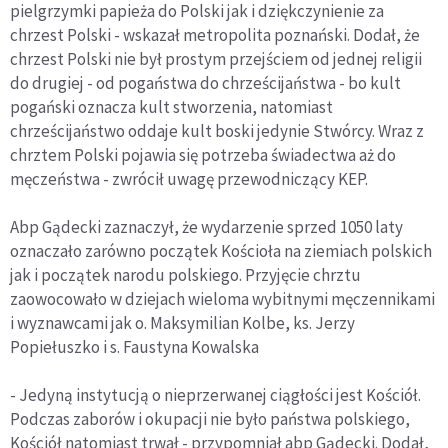
pielgrzymki papieża do Polski jak i dziękczynienie za
chrzest Polski - wskazał metropolita poznański. Dodał, że
chrzest Polski nie był prostym przejściem od jednej religii
do drugiej - od pogaństwa do chrześcijaństwa - bo kult
pogański oznacza kult stworzenia, natomiast
chrześcijaństwo oddaje kult boski jedynie Stwórcy. Wraz z
chrztem Polski pojawia się potrzeba świadectwa aż do
męczeństwa - zwrócił uwagę przewodniczący KEP.
Abp Gądecki zaznaczył, że wydarzenie sprzed 1050 laty
oznaczało zarówno początek Kościoła na ziemiach polskich
jak i początek narodu polskiego. Przyjęcie chrztu
zaowocowało w dziejach wieloma wybitnymi męczennikami
i wyznawcami jak o. Maksymilian Kolbe, ks. Jerzy
Popiełuszko i s. Faustyna Kowalska
- Jedyną instytucją o nieprzerwanej ciągłości jest Kościół.
Podczas zaborów i okupacji nie było państwa polskiego,
Kościół natomiast trwał - przypomniał abp Gądecki. Dodał,