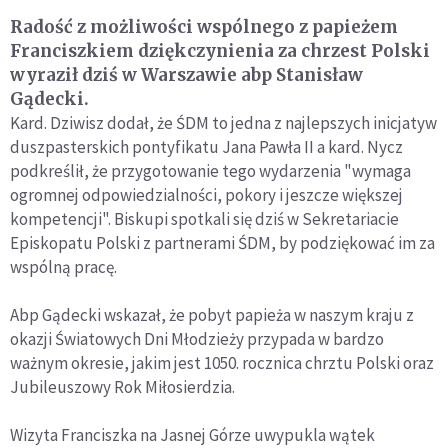
Radość z możliwości wspólnego z papieżem
Franciszkiem dziękczynienia za chrzest Polski
wyraził dziś w Warszawie abp Stanisław
Gądecki.
Kard. Dziwisz dodał, że ŚDM to jedna z najlepszych inicjatyw
duszpasterskich pontyfikatu Jana Pawła II a kard. Nycz
podkreślił, że przygotowanie tego wydarzenia "wymaga
ogromnej odpowiedzialności, pokory i jeszcze większej
kompetencji". Biskupi spotkali się dziś w Sekretariacie
Episkopatu Polski z partnerami ŚDM, by podziękować im za
wspólną pracę.
Abp Gądecki wskazał, że pobyt papieża w naszym kraju z
okazji Światowych Dni Młodzieży przypada w bardzo
ważnym okresie, jakim jest 1050. rocznica chrztu Polski oraz
Jubileuszowy Rok Miłosierdzia.
Wizyta Franciszka na Jasnej Górze uwypukla wątek