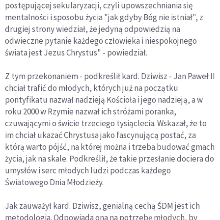
postępującej sekularyzacji, czyli upowszechniania się
mentalności i sposobu życia "jak gdyby Bóg nie istniał", z
drugiej strony wiedział, że jedyną odpowiedzią na
odwieczne pytanie każdego człowieka i niespokojnego
świata jest Jezus Chrystus" - powiedział.
Z tym przekonaniem - podkreślił kard. Dziwisz - Jan Paweł II
chciał trafić do młodych, których już na początku
pontyfikatu nazwał nadzieją Kościoła i jego nadzieją, a w
roku 2000 w Rzymie nazwał ich stróżami poranka,
czuwającymi o świcie trzeciego tysiąclecia. Wskazał, że to
im chciał ukazać Chrystusa jako fascynującą postać, za
którą warto pójść, na której można i trzeba budować gmach
życia, jak na skale. Podkreślił, że takie przesłanie dociera do
umysłów i serc młodych ludzi podczas każdego
Światowego Dnia Młodzieży.
Jak zauważył kard. Dziwisz, genialną cechą ŚDM jest ich
metodologia. Odpowiada ona na potrzebę młodych, by