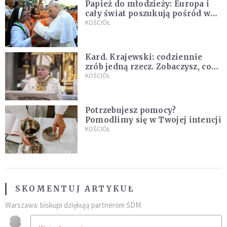
Papież do młodzieży: Europa i
cały świat poszukują pośród was
nowych świętych
KOŚCIÓŁ
Kard. Krajewski: codziennie
zrób jedną rzecz. Zobaczysz, co
stanie się z twoim życiem
KOŚCIÓŁ
Potrzebujesz pomocy?
Pomodlimy się w Twojej intencji
KOŚCIÓŁ
SKOMENTUJ ARTYKUŁ
Warszawa: biskupi dziękują partnerom ŚDM