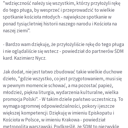
"wdzięczność należy się wszystkim, którzy przyłożyli rękę
do tego pługa, by wesprzeć i przeprowadzić to wielkie
spotkanie kościoła młodych - największe spotkanie w
ponad tysiącletniej historii naszego narodu i Kościoła na
naszej ziemi".
- Bardzo wam dziękuję, że przyłożyliście rękę do tego pługa
i nie oglądaliście się wstecz - powiedział do partnerów ŚDM
kard. Kazimierz Nycz.
Jak dodał, nie jest łatwo zbudować takie wielkie duchowe
dzieło, "gdzie wszystko, co jest przygotowaniem, musi się
w pewnym momencie schować, a ma pozostać papież,
młodzież, piękna liturgia, wydarzenia kulturalne, wielka
promocja Polski". - W takim dziele państwo uczestniczą. To
wymaga ogromnej odpowiedzialności, pokory i jeszcze
większej kompetencji. Dziękuję w imieniu Episkopatu i
Kościoła w Polsce, w imieniu Krakowa - powiedział
metropolita warszawski. Podkreślił, że ŚDM to niezwykle