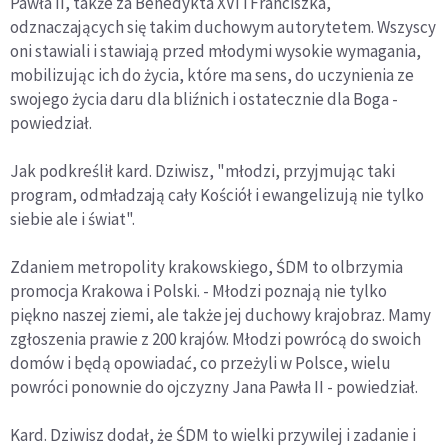
Pawła II, także za Benedykta XVI i Franciszka,
odznaczających się takim duchowym autorytetem. Wszyscy
oni stawiali i stawiają przed młodymi wysokie wymagania,
mobilizując ich do życia, które ma sens, do uczynienia ze
swojego życia daru dla bliźnich i ostatecznie dla Boga -
powiedział.
Jak podkreślił kard. Dziwisz, "młodzi, przyjmując taki
program, odmładzają cały Kościół i ewangelizują nie tylko
siebie ale i świat".
Zdaniem metropolity krakowskiego, ŚDM to olbrzymia
promocja Krakowa i Polski. - Młodzi poznają nie tylko
piękno naszej ziemi, ale także jej duchowy krajobraz. Mamy
zgłoszenia prawie z 200 krajów. Młodzi powrócą do swoich
domów i będą opowiadać, co przeżyli w Polsce, wielu
powróci ponownie do ojczyzny Jana Pawła II - powiedział.
Kard. Dziwisz dodał, że ŚDM to wielki przywilej i zadanie i