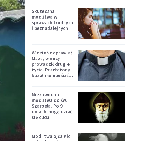
Skuteczna
modlitwa w
sprawach trudnych
i beznadziejnych
W dzień odprawiał
Mszę, w nocy
prowadził drugie
życie. Przełożony
kazał mu opuścić
zakon
Niezawodna
modlitwa do św.
Szarbela. Po 9
dniach mogą dziać
się cuda
Modlitwa ojca Pio