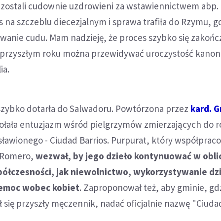
, zostali cudownie uzdrowieni za wstawiennictwem abp.
s na szczeblu diecezjalnym i sprawa trafiła do Rzymu, g
wanie cudu. Mam nadzieję, że proces szybko się zakończy
 w przyszłym roku można przewidywać uroczystość kanon
ia.
 szybko dotarła do Salwadoru. Powtórzona przez
kard. G
łała entuzjazm wśród pielgrzymów zmierzających do r
ławionego - Ciudad Barrios. Purpurat, który współpraco
p. Romero,
wezwał, by jego dzieło kontynuować w obli
ółczesności, jak niewolnictwo, wykorzystywanie dzie
zemoc wobec kobiet
. Zaproponował też, aby gminie, gd
ił się przyszły męczennik, nadać oficjalnie nazwę "Ciuda