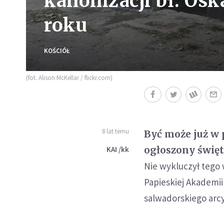
kanonizacji bł. Os
roku
KOŚCIÓŁ
(fot. Alison McKellar / flickr.com)
8 lat temu
Być może już w 
ogłoszony świę
KAI /kk
Nie wykluczył tego
Papieskiej Akademii
salwadorskiego arc