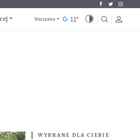
11
°
cej
Warszawa
WYBRANE DLA CIEBIE