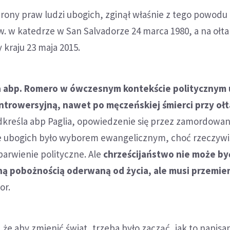
rony praw ludzi ubogich, zginął właśnie z tego powodu
. w katedrze w San Salvadorze 24 marca 1980, a na ołta
 kraju 23 maja 2015.
 abp. Romero w ówczesnym kontekście politycznym 
ntrowersyjną, nawet po męczeńskiej śmierci przy oł
kreśla abp Paglia, opowiedzenie się przez zamordowa
ie ubogich było wyborem ewangelicznym, choć rzeczywi
rwienie polityczne. Ale
chrześcijaństwo nie może by
ną pobożnością oderwaną od życia, ale musi przemien
or.
że aby zmienić świat, trzeba było zacząć, jak to napisa