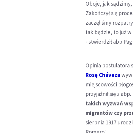
Oboje, jak sądzimy
Zakończył się proce
zaczęliśmy rozpatry
tak będzie, to już
- stwierdził abp Pagl
Opinia postulatora
Rosę Cháveza
wywo
miejscowości błogos
przyjaźnił się z ab
takich wyzwań wsp
migrantów czy pr
sierpnia 1917 urodz
Romero".