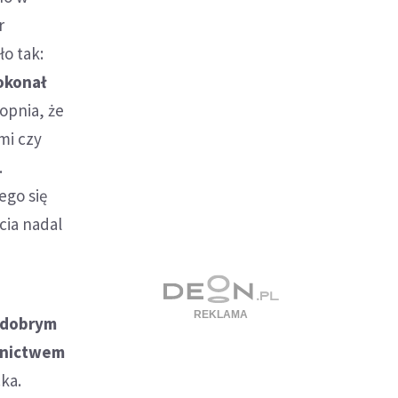
r
o tak:
okonał
opnia, że
ami czy
.
ego się
cia nadal
w dobrym
nnictwem
cka.