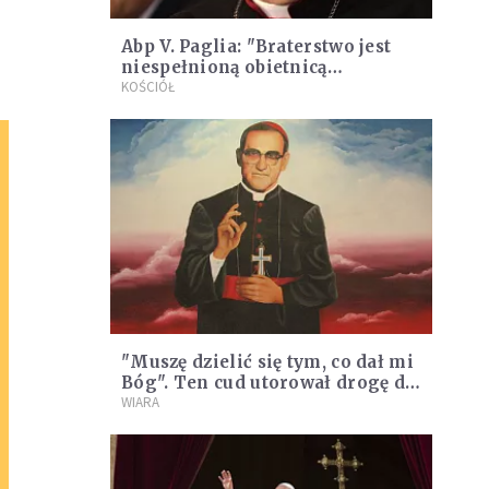
Abp V. Paglia: "Braterstwo jest
niespełnioną obietnicą
nowoczesności"
KOŚCIÓŁ
"Muszę dzielić się tym, co dał mi
Bóg". Ten cud utorował drogę do
kanonizacji Oscara Romero
WIARA