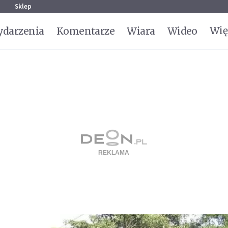
g
Sklep
Wię
darzenia
Komentarze
Wiara
Wideo