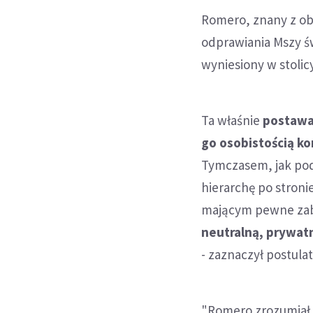
Romero, znany z ob
odprawiania Mszy św
wyniesiony w stolicy
Ta właśnie
postawa
go osobistością ko
Tymczasem, jak pod
hierarchę po stron
mającym pewne zaba
neutralną, prywat
- zaznaczył postulat
"Romero zrozumiał, 