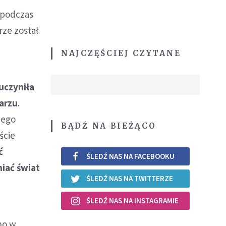
 podczas
rze został
NAJCZĘŚCIEJ CZYTANE
uczyniła
tarzu
.
nego
BĄDŹ NA BIEŻĄCO
ście
ć
ŚLEDŹ NAS NA FACEBOOKU
iać świat
ŚLEDŹ NAS NA TWITTERZE
ŚLEDŹ NAS NA INSTAGRAMIE
no w