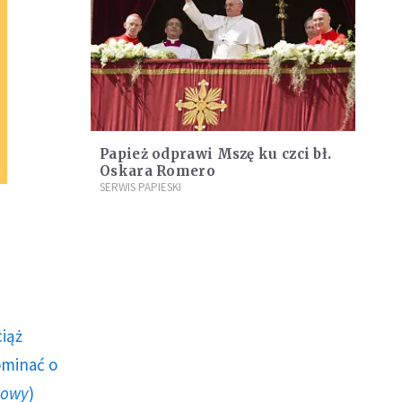
Papież odprawi Mszę ku czci bł.
Oskara Romero
SERWIS PAPIESKI
ciąż
ominać o
howy
)