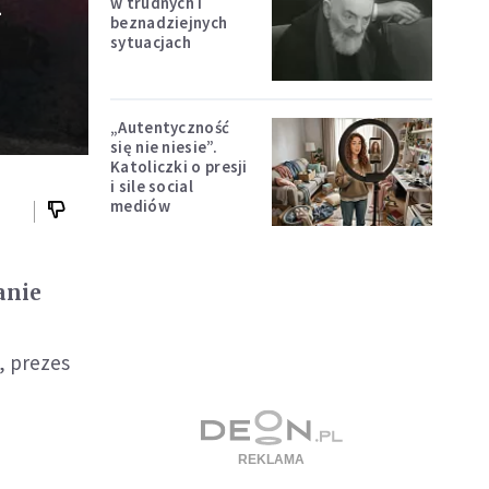
m
w trudnych i
beznadziejnych
sytuacjach
„Autentyczność
się nie niesie”.
Katoliczki o presji
i sile social
mediów
anie
, prezes