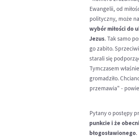
Ewangelii, od miłośc
polityczny, może na
wybór miłości do u
Jezus
. Tak samo po
go zabito. Sprzeciwi
starali się podporz
Tymczasem właśnie t
gromadziło. Chciano 
przemawia" - powied
Pytany o postępy p
punkcie i że obecn
błogosławionego
.