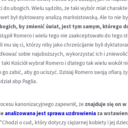
i do ubogich. Wielu sądziło, że taki wybór miał charakte
wet był dyktowany analizą marksistowską. Ale to nie był
bogich, by zmienić świat, jest tym samym, którego d
stąpił Romero i wielu tego nie zaakceptowało do tego st
li mu się ci, którzy niby jako chrześcijanie byli dyktator
ądkować sobie najuboższych, wykorzystać ich i zniewolić
aki Kościół wybrał Romero i dlatego tak wielu wokół ni
go zabić, aby go uciszyć. Dzisiaj Romero swoją ofiarą ży
ział abp Paglia.
rocesu kanonizacyjnego zapewnił, że
znajduje się on 
ie
analizowana jest sprawa uzdrowienia
za wstawie
 "Chodzi o cud, który dotyczy ciężarnej kobiety i jej dzie