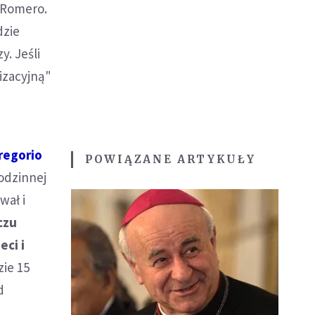
 Romero.
dzie
. Jeśli
izacyjną"
regorio
POWIĄZANE ARTYKUŁY
odzinnej
wał i
czu
ci i
zie 15
d