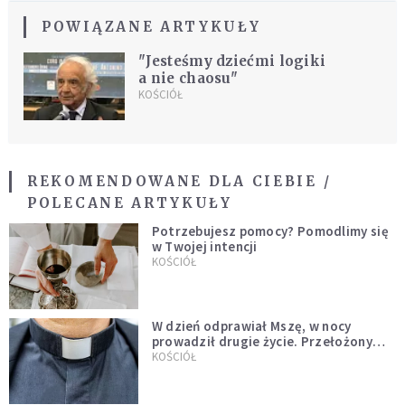
POWIĄZANE ARTYKUŁY
"Jesteśmy dziećmi logiki
a nie chaosu"
KOŚCIÓŁ
REKOMENDOWANE DLA CIEBIE /
POLECANE ARTYKUŁY
Potrzebujesz pomocy? Pomodlimy się
w Twojej intencji
KOŚCIÓŁ
W dzień odprawiał Mszę, w nocy
prowadził drugie życie. Przełożony
kazał mu opuścić zakon
KOŚCIÓŁ