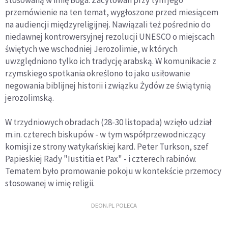
stosowaną w imię Boga. Zacytowali przy tym jego
przemówienie na ten temat, wygłoszone przed miesiącem
na audiencji międzyreligijnej. Nawiązali też pośrednio do
niedawnej kontrowersyjnej rezolucji UNESCO o miejscach
świętych we wschodniej Jerozolimie, w których
uwzględniono tylko ich tradycję arabską. W komunikacie z
rzymskiego spotkania określono to jako usiłowanie
negowania biblijnej historii i związku Żydów ze świątynią
jerozolimską.
W trzydniowych obradach (28-30 listopada) wzięło udział
m.in. czterech biskupów - w tym współprzewodniczący
komisji ze strony watykańskiej kard. Peter Turkson, szef
Papieskiej Rady "Iustitia et Pax" - i czterech rabinów.
Tematem było promowanie pokoju w kontekście przemocy
stosowanej w imię religii.
DEON.PL POLECA