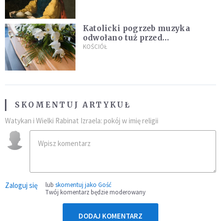
Katolicki pogrzeb muzyka
odwołano tuż przed
uroczystością. Powodem była
KOŚCIÓŁ
przynależność do masonerii
SKOMENTUJ ARTYKUŁ
Watykan i Wielki Rabinat Izraela: pokój w imię religii
Zaloguj się
lub
skomentuj jako Gość
Twój komentarz będzie moderowany
DODAJ KOMENTARZ