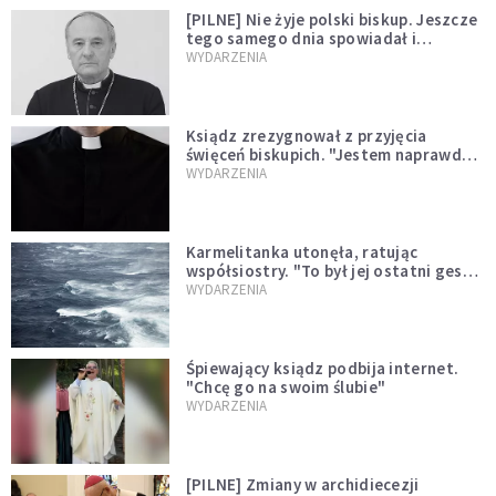
[PILNE] Nie żyje polski biskup. Jeszcze
tego samego dnia spowiadał i
sprawował Mszę świętą
WYDARZENIA
Ksiądz zrezygnował z przyjęcia
święceń biskupich. "Jestem naprawdę
niegodny"
WYDARZENIA
Karmelitanka utonęła, ratując
współsiostry. "To był jej ostatni gest
miłości"
WYDARZENIA
Śpiewający ksiądz podbija internet.
"Chcę go na swoim ślubie"
WYDARZENIA
[PILNE] Zmiany w archidiecezji