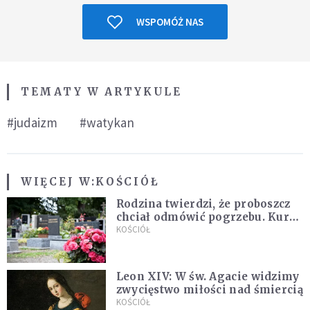
WSPOMÓŻ NAS
TEMATY W ARTYKULE
#judaizm
#watykan
WIĘCEJ W:
KOŚCIÓŁ
Rodzina twierdzi, że proboszcz
chciał odmówić pogrzebu. Kuria
zapowiada wyjaśnienia
KOŚCIÓŁ
Leon XIV: W św. Agacie widzimy
zwycięstwo miłości nad śmiercią
KOŚCIÓŁ