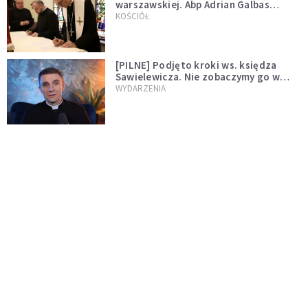
warszawskiej. Abp Adrian Galbas
wręczył dekrety nowym proboszczom
KOŚCIÓŁ
[PILNE] Podjęto kroki ws. księdza
Sawielewicza. Nie zobaczymy go w
mediach
WYDARZENIA