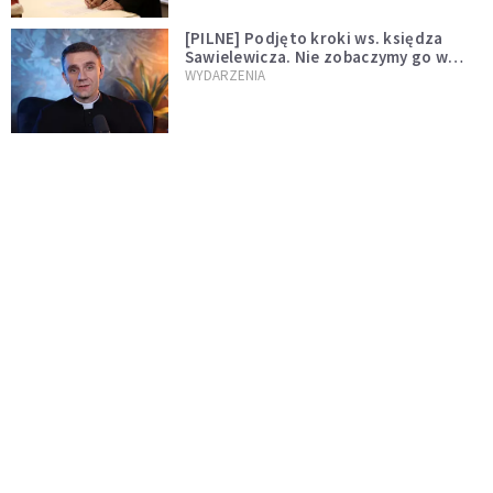
[PILNE] Podjęto kroki ws. księdza
Sawielewicza. Nie zobaczymy go w
mediach
WYDARZENIA