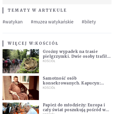
TEMATY W ARTYKULE
#watykan
#muzea watykańskie
#bilety
WIĘCEJ W:
KOŚCIÓŁ
Groźny wypadek na trasie
pielgrzymki. Dwie osoby trafiły
do szpitala
KOŚCIÓŁ
Samotność osób
konsekrowanych. Kapucyn:
Życie w pojedynkę rzadko jest
KOŚCIÓŁ
sielanką
Papież do młodzieży: Europa i
cały świat poszukują pośród was