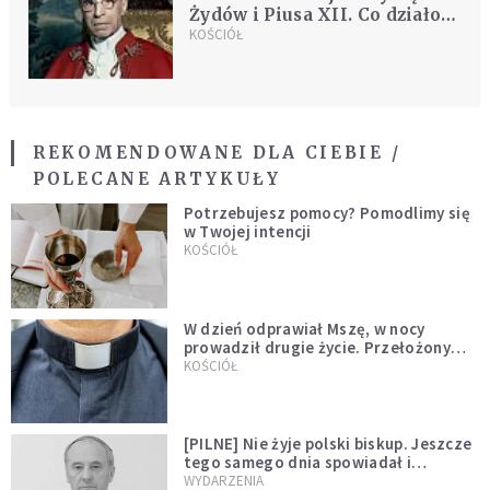
Żydów i Piusa XII. Co działo
się w Watykanie podczas
KOŚCIÓŁ
wojny?
REKOMENDOWANE DLA CIEBIE /
POLECANE ARTYKUŁY
Potrzebujesz pomocy? Pomodlimy się
w Twojej intencji
KOŚCIÓŁ
W dzień odprawiał Mszę, w nocy
prowadził drugie życie. Przełożony
kazał mu opuścić zakon
KOŚCIÓŁ
[PILNE] Nie żyje polski biskup. Jeszcze
tego samego dnia spowiadał i
sprawował Mszę świętą
WYDARZENIA