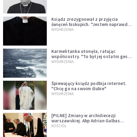
Ksiądz zrezygnował z przyjęcia
święceń biskupich. "Jestem naprawdę
niegodny"
WYDARZENIA
Karmelitanka utonęła, ratując
współsiostry. "To był jej ostatni gest
miłości"
WYDARZENIA
Śpiewający ksiądz podbija internet.
"Chcę go na swoim ślubie"
WYDARZENIA
[PILNE] Zmiany w archidiecezji
warszawskiej. Abp Adrian Galbas
wręczył dekrety nowym proboszczom
KOŚCIÓŁ